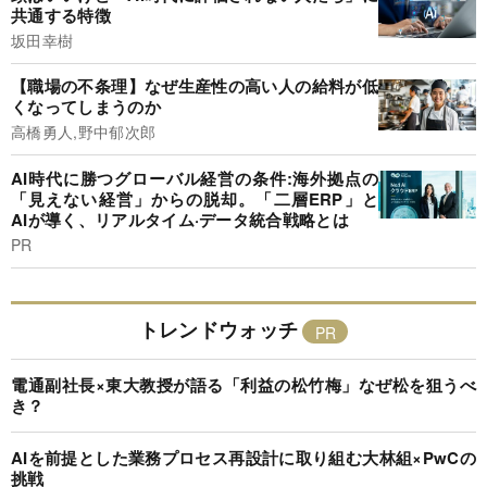
共通する特徴
坂田幸樹
【職場の不条理】なぜ生産性の高い人の給料が低
くなってしまうのか
高橋勇人,野中郁次郎
AI時代に勝つグローバル経営の条件:海外拠点の
「見えない経営」からの脱却。「二層ERP」と
AIが導く、リアルタイム·データ統合戦略とは
PR
トレンドウォッチ
電通副社長×東大教授が語る「利益の松竹梅」なぜ松を狙うべ
き？
AIを前提とした業務プロセス再設計に取り組む大林組×PwCの
挑戦