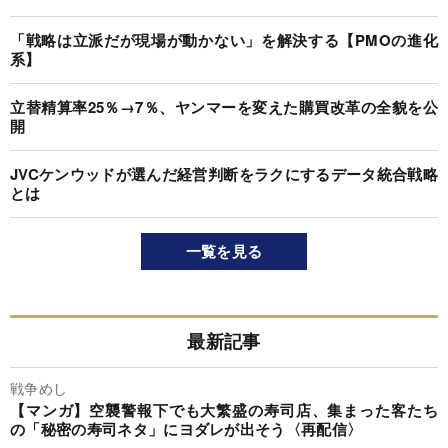
「戦略は立派だが現場が動かない」を解決する【PMOの進化
系】
立替精算率25％→7％、ヤンマーを変えた購買改革の全貌を公
開
JVCケンウッドが選んだ経営判断をラクにするデータ統合戦略
とは
一覧を見る
最新記事
戦争めし
【マンガ】空襲警報下でも大繁盛の寿司店、集まった客たち
の「秘密の寿司ネタ」にヨダレが出そう〈再配信〉