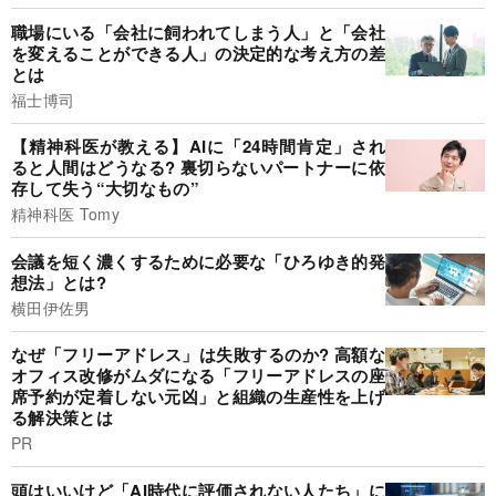
職場にいる「会社に飼われてしまう人」と「会社
を変えることができる人」の決定的な考え方の差
とは
福士博司
【精神科医が教える】AIに「24時間肯定」され
ると人間はどうなる? 裏切らないパートナーに依
存して失う“大切なもの”
精神科医 Tomy
会議を短く濃くするために必要な「ひろゆき的発
想法」とは?
横田伊佐男
なぜ「フリーアドレス」は失敗するのか? 高額な
オフィス改修がムダになる「フリーアドレスの座
席予約が定着しない元凶」と組織の生産性を上げ
る解決策とは
PR
頭はいいけど「AI時代に評価されない人たち」に