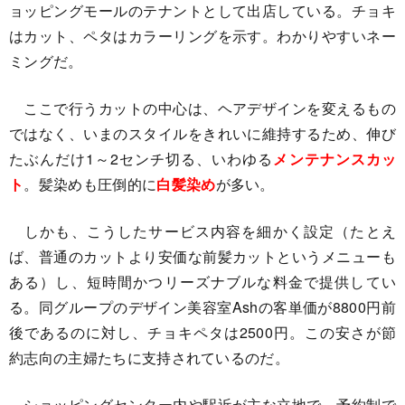
ョッピングモールのテナントとして出店している。チョキ
はカット、ペタはカラーリングを示す。わかりやすいネー
ミングだ。
ここで行うカットの中心は、ヘアデザインを変えるもの
ではなく、いまのスタイルをきれいに維持するため、伸び
たぶんだけ1～2センチ切る、いわゆる
メンテナンスカッ
ト
。髪染めも圧倒的に
白髪染め
が多い。
しかも、こうしたサービス内容を細かく設定（たとえ
ば、普通のカットより安価な前髪カットというメニューも
ある）し、短時間かつリーズナブルな料金で提供してい
る。同グループのデザイン美容室Ashの客単価が8800円前
後であるのに対し、チョキペタは2500円。この安さが節
約志向の主婦たちに支持されているのだ。
ショッピングセンター内や駅近が主な立地で、予約制で