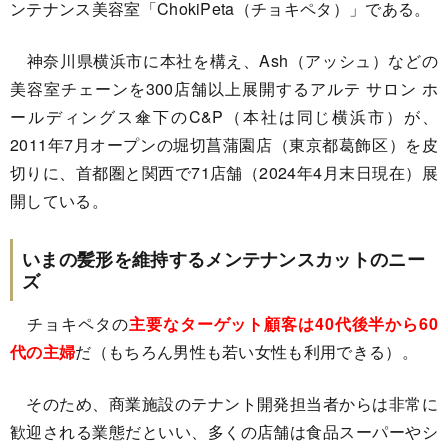
ンテナンス美容室「ChokiPeta（チョキペタ）」である。
神奈川県横浜市に本社を構え、Ash（アッシュ）などの
美容室チェーンを300店舗以上展開するアルテ サロン ホ
ールディングス傘下のC&P（本社は同じ横浜市）が、
2011年7月オープンの堀切菖蒲園店（東京都葛飾区）を皮
切りに、首都圏と関西で71店舗（2024年4月末日現在）展
開している。
いまの髪形を維持するメンテナンスカットのニー
ズ
チョキペタの
主要なターゲット顧客は40代後半から60
代の主婦
だ（もちろん男性も若い女性も利用できる）。
そのため、商業施設のテナント開発担当者からは非常に
歓迎される業態だといい、多くの店舗は食品スーパーやシ