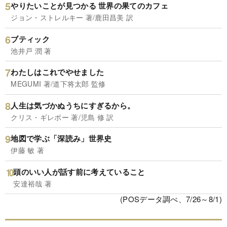
やりたいことが見つかる 世界の果てのカフェ
ジョン・ストレルキー 著/鹿田昌美 訳
ブティック
池井戸 潤 著
わたしはこれでやせました
MEGUMI 著/道下将太郎 監修
人生は気づかぬうちにすぎるから。
クリス・ギレボー 著/児島 修 訳
地図で学ぶ「深読み」世界史
伊藤 敏 著
頭のいい人が話す前に考えていること
安達裕哉 著
(POSデータ調べ、7/26～8/1)