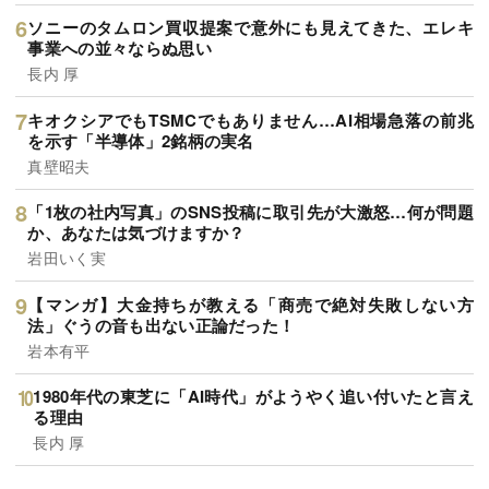
ソニーのタムロン買収提案で意外にも見えてきた、エレキ
事業への並々ならぬ思い
長内 厚
キオクシアでもTSMCでもありません…AI相場急落の前兆
を示す「半導体」2銘柄の実名
真壁昭夫
「1枚の社内写真」のSNS投稿に取引先が大激怒…何が問題
か、あなたは気づけますか？
岩田いく実
【マンガ】大金持ちが教える「商売で絶対失敗しない方
法」ぐうの音も出ない正論だった！
岩本有平
1980年代の東芝に「AI時代」がようやく追い付いたと言え
る理由
長内 厚