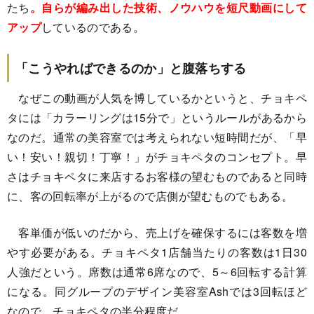
たち
。自らが編み出した技術、ノウハウを短尺動画にして
アップ
しているのである。
「こうやればできるのか」と腹落ちする
なぜこの動画が人気を博しているかというと、チョキペ
タには「カラーリングは15分で」というルールがあるから
なのだ。通常の美容室では考えられない短時間だが、「早
い！安い！親切！丁寧！」がチョキペタのコンセプト。早
さはチョキペタに来店するお客様の望むものであると同時
に、客の回転率が上がるので店側が望むものでもある。
客単価が低いのだから、売上げを確保するには客数を増
やす必要がある。チョキペタ1店舗当たりの客数は1日30
人強だという。席数は通常6席なので、5～6回転する計算
になる。同グループのデザイン美容室Ashでは3回転ほど
なので、チョキペタの半分程度だ。