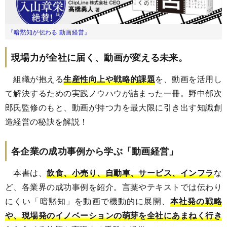
『暗黙知が伝わる 動画経営』
現場力が全社に届く、動画が変える未来。
組織が抱える
生産性向上や戦略的課題
を、動画を活用し
て解決するための実践ノウハウが詰まった一冊。野中郁次
郎氏監修のもと、動画が持つ力を最大限に引き出す知識創
造経営の秘訣を解説！
各企業の成功事例から学ぶ「動画経営」
本書は、
飲食、小売り、自動車、サービス、インフラ
な
ど、各業界の成功事例を紹介。言葉やテキストでは伝わり
にくい「暗黙知」を動画で機動的に展開、
本社発の戦略
や、現場発のイノベーションの萌芽を全社にあまねく行き