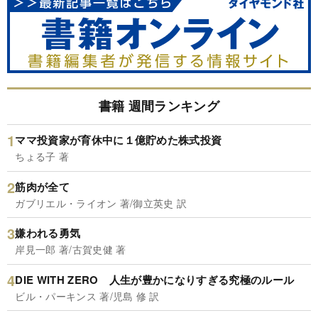
書籍 週間ランキング
ママ投資家が育休中に１億貯めた株式投資
ちょる子 著
筋肉が全て
ガブリエル・ライオン 著/御立英史 訳
嫌われる勇気
岸見一郎 著/古賀史健 著
DIE WITH ZERO 人生が豊かになりすぎる究極のルール
ビル・パーキンス 著/児島 修 訳