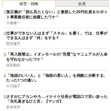
経営・戦略
会員
孫正義が「顔も見たくない」と激怒した20代社員をロボッ
ト事業責任者に抜擢したワケ
小倉健一
仕事ができない人はまず「スキル」を磨く。では、仕事が
できる人はまず「何」をする？
照宮遼子
「再入館禁止」イオンモールの“完璧”なマニュアルが人命
を守れなかったワケ
窪田順生
「地頭のいい人」と「地頭の悪い人」を残酷に分断する、
たった1つの違い。
小川晶子
さすがにアカンやろ…イケイケ社長が電話口で言い放った
「失礼過ぎるひと言」【マンガ】
岩本有平