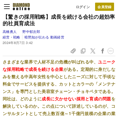
ログイン
【驚きの採用戦略】成長を続ける会社の超効率
的社員育成法
高橋勇人
野中郁次郎
経営・戦略
暗黙知が伝わる 動画経営
2024年8月7日 3:42
さまざまな業界で人材不足の危機が叫ばれる中、
ユニーク
な採用戦略で成長を続ける企業
がある。定期的に身だしな
みを整える中高年女性を中心としたニーズに対して手頃な
料金でサービスを提供する、カットとカラーの「メンテナ
ンス」を専門とした美容室チェーン・チョキペタである。
同社は、どのように
成長に欠かせない採用と育成の問題
を
解決しているのか。この点について詳述しているのが、コ
ンサルタントとして売上数百億～1千億円規模の企業の業