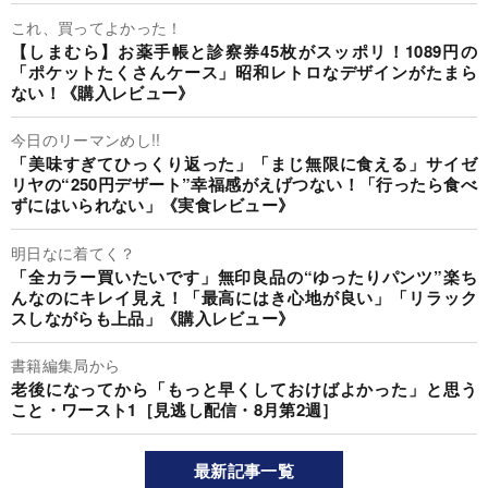
これ、買ってよかった！
【しまむら】お薬手帳と診察券45枚がスッポリ！1089円の
「ポケットたくさんケース」昭和レトロなデザインがたまら
ない！《購入レビュー》
今日のリーマンめし!!
「美味すぎてひっくり返った」「まじ無限に食える」サイゼ
リヤの“250円デザート”幸福感がえげつない！「行ったら食べ
ずにはいられない」《実食レビュー》
明日なに着てく？
「全カラー買いたいです」無印良品の“ゆったりパンツ”楽ち
んなのにキレイ見え！「最高にはき心地が良い」「リラック
スしながらも上品」《購入レビュー》
書籍編集局から
老後になってから「もっと早くしておけばよかった」と思う
こと・ワースト1［見逃し配信・8月第2週］
最新記事一覧