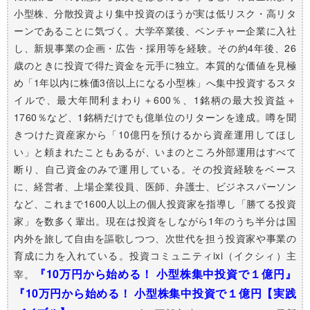
小型株、分散投資より集中投資のほうが実は低リスク・高リタ
ーンであることに気づく。大学卒業後、ベンチャー企業に入社
し、新規事業の企画・広告・採用等を経験。その約4年後、26
歳のときに投資で得た資金を元手に独立。本質的な価値を見極
め「1年以内に株価3倍以上になる小型株」へ集中投資するスタ
イルで、最大年間利まわり＋600％、1銘柄の最大投資益＋
1760％など、1銘柄だけでも億単位のリターンを達成。噂を聞
きつけた資産家から「10億円を預けるから資産運用してほし
い」と頼まれたこともあるが、いまのところ外部運用はすべて
断り、自己資金のみで運用している。その投資経験をベース
に、経営者、上場企業役員、医師、弁護士、ビジネスパーソン
など、これまで1600人以上の個人投資家を指導し「勝てる投資
家」を数多く輩出。現在は投資をしながら1年のうち半分は国
内外を旅して自由を謳歌しつつ、次世代を担う投資家や事業の
育成に力を入れている。投資コミュニティixi（イクシィ）主
『10万円から始める！ 小型株集中投資で１億円』
宰。
『10万円から始める！ 小型株集中投資で１億円【実践