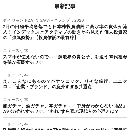
最新記事
ダイヤモンドZAi NISA投信グランプリ2026
7月の日経平均急落でも日本株投資信託に高水準の資金が流
入！インデックスとアクティブの動きから見えた個人投資家
の「強気姿勢」【投資信託の最前線】
ニュースな本
スマホが使えないので…「演歌界の貴公子」を追う90代祖母
を孫が応援するワケ
ニュースな本
え、こんなにあるの？パナソニック、りそな銀行、ユニク
ロ…「企業・ブランド」の意外すぎる共通点
ニュースな本
旅ガチャ、酒ガチャ、本ガチャ…「中身がわからない商品」
がバカ売れするワケ。“外れ”すら喜ぶ現代人の心理とは？
ニュースな本