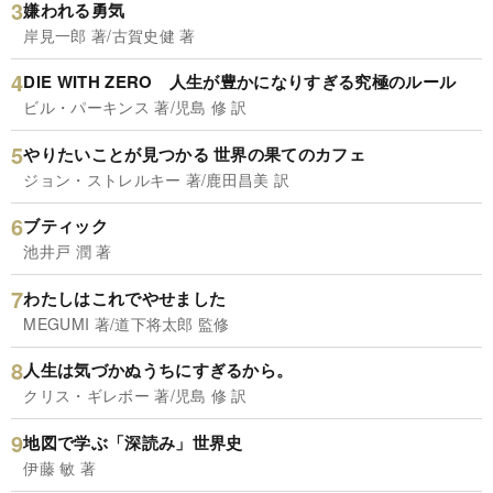
嫌われる勇気
岸見一郎 著/古賀史健 著
DIE WITH ZERO 人生が豊かになりすぎる究極のルール
ビル・パーキンス 著/児島 修 訳
やりたいことが見つかる 世界の果てのカフェ
ジョン・ストレルキー 著/鹿田昌美 訳
ブティック
池井戸 潤 著
わたしはこれでやせました
MEGUMI 著/道下将太郎 監修
人生は気づかぬうちにすぎるから。
クリス・ギレボー 著/児島 修 訳
地図で学ぶ「深読み」世界史
伊藤 敏 著