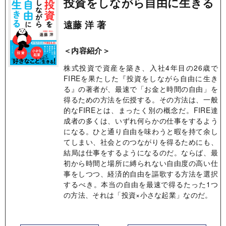
投資をしながら自由に生きる
遠藤 洋 著
＜内容紹介＞
株式投資で資産を築き、入社4年目の26歳で
FIREを果たした『投資をしながら自由に生き
る』の著者が、最速で「お金と時間の自由」を
得るための方法を伝授する。その方法は、一般
的なFIREとは、まったく別の概念だ。FIRE達
成者の多くは、いずれ何らかの仕事をするよう
になる。ひと通り自由を味わうと暇を持て余し
てしまい、社会とのつながりを得るためにも、
結局は仕事をするようになるのだ。ならば、最
初から時間と場所に縛られない自由度の高い仕
事をしつつ、経済的自由を謳歌する方法を選択
するべき。本当の自由を最速で得るたった1つ
の方法、それは「投資×小さな起業」なのだ。