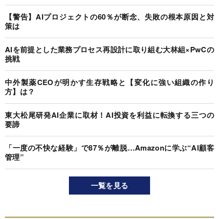
【警告】AIプロジェクトの60％が断念、失敗の根本原因と対
策は
AIを前提とした業務プロセス再設計に取り組む大林組×PwCの
挑戦
中外製薬CEOが明かす生存戦略と【変化に強い組織の作り
方】は？
東大松尾研発AI企業に取材！AI投資を利益に転換する三つの
要諦
「一度の不快な経験」で87％が離脱…Amazonに学ぶ“AI顧客
管理”
一覧を見る