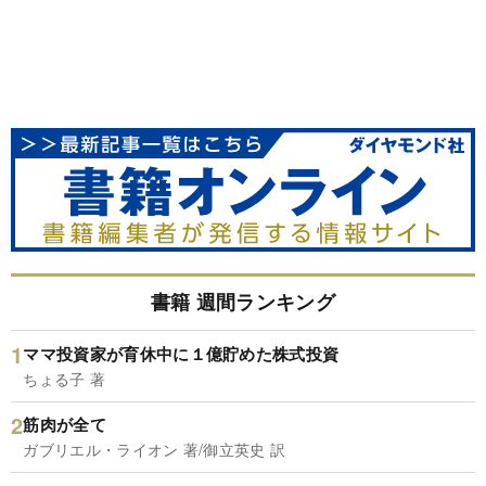
書籍 週間ランキング
ママ投資家が育休中に１億貯めた株式投資
ちょる子 著
筋肉が全て
ガブリエル・ライオン 著/御立英史 訳