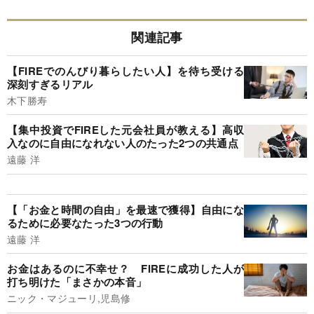
関連記事
【FIREでのんびり暮らしたい人】を待ち受ける
深刻すぎるリアル
木下勝寿
【集中投資でFIREした元会社員が教える】高収
入なのに自由になれない人のたった2つの共通点
遠藤 洋
【「お金と時間の自由」を最速で獲得】自由にな
るために必要なたった3つの行動
遠藤 洋
お金はあるのに不幸せ？ FIREに成功した人が
打ち明けた「まさかの本音」
ニック・マジューリ,児島修