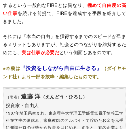
するという一般的なFIREとは異なり、
極めて自由度の高
い仕事
を続ける前提で、FIREを達成する手段を紹介して
きました。
それには「本当の自由」を獲得するまでのスピードが早ま
るメリットもありますが、社会とのつながりを維持するた
めにも、
実は仕事が必要だ
という側面もあるのです。
『投資をしながら自由に生きる』
※本稿は
（ダイヤモ
ンド社）より一部を抜粋・編集したものです。
遠藤 洋
（えんどう・ひろし）
［著者］
投資家・自由人
1987年埼玉県生まれ。東京理科大学理工学部電気電子情報工学
科在学中の夏休み、家庭教師のアルバイトで貯めたお金を元手
に知識ゼロの状態から投資をはじめる。すると、有名企業より