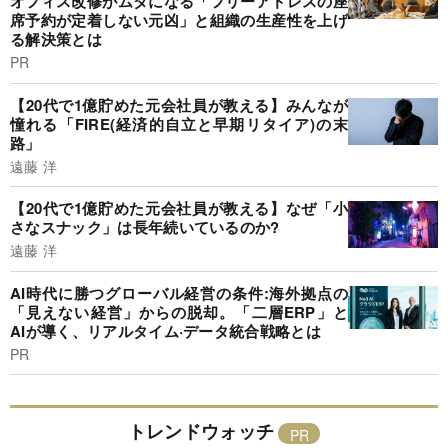
オフィス改修がムダになる「フリーアドレスの座
席予約が定着しない元凶」と組織の生産性を上げ
る解決策とは
PR
【20代で1億貯めた元会社員が教える】みんなが
憧れる「FIRE(経済的自立と早期リタイア)の末
路」
遠藤 洋
【20代で1億貯めた元会社員が教える】なぜ「小
さなスナック」は長年続いているのか?
遠藤 洋
AI時代に勝つグローバル経営の条件:海外拠点の
「見えない経営」からの脱却。「二層ERP」と
AIが導く、リアルタイム·データ統合戦略とは
PR
トレンドウォッチ