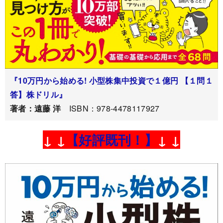
『10万円から始める! 小型株集中投資で１億円 【１問１
答】株ドリル』
著者：遠藤 洋
ISBN：978-4478117927
↓ ↓
【好評既刊！】
↓ ↓