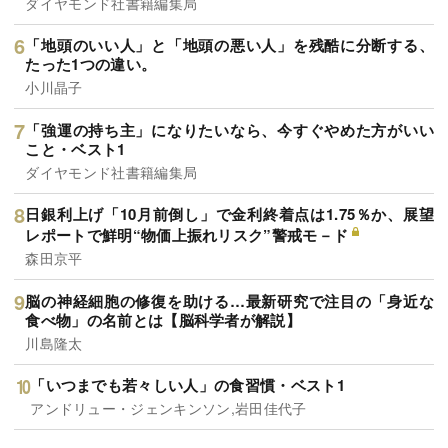
ダイヤモンド社書籍編集局
「地頭のいい人」と「地頭の悪い人」を残酷に分断する、
たった1つの違い。
小川晶子
「強運の持ち主」になりたいなら、今すぐやめた方がいい
こと・ベスト1
ダイヤモンド社書籍編集局
日銀利上げ「10月前倒し」で金利終着点は1.75％か、展望
レポートで鮮明“物価上振れリスク”警戒モ－ド
森田京平
脳の神経細胞の修復を助ける…最新研究で注目の「身近な
食べ物」の名前とは【脳科学者が解説】
川島隆太
「いつまでも若々しい人」の食習慣・ベスト1
アンドリュー・ジェンキンソン,岩田佳代子