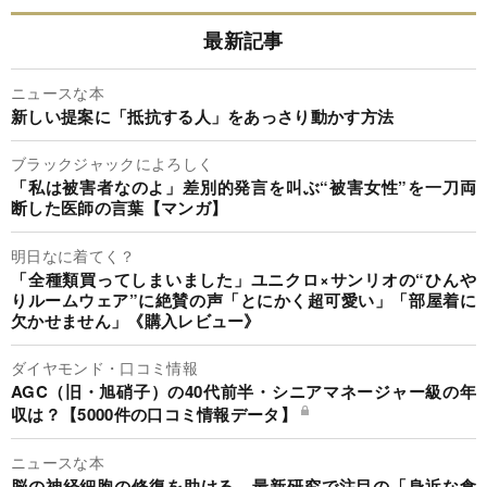
最新記事
ニュースな本
新しい提案に「抵抗する人」をあっさり動かす方法
ブラックジャックによろしく
「私は被害者なのよ」差別的発言を叫ぶ“被害女性”を一刀両
断した医師の言葉【マンガ】
明日なに着てく？
「全種類買ってしまいました」ユニクロ×サンリオの“ひんや
りルームウェア”に絶賛の声「とにかく超可愛い」「部屋着に
欠かせません」《購入レビュー》
ダイヤモンド・口コミ情報
AGC（旧・旭硝子）の40代前半・シニアマネージャー級の年
収は？【5000件の口コミ情報データ】
ニュースな本
脳の神経細胞の修復を助ける…最新研究で注目の「身近な食