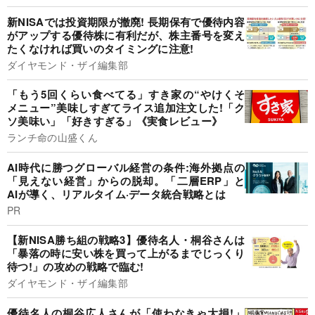
新NISAでは投資期限が撤廃! 長期保有で優待内容
がアップする優待株に有利だが、株主番号を変え
たくなければ買いのタイミングに注意!
ダイヤモンド・ザイ編集部
「もう5回くらい食べてる」すき家の“やけくそ
メニュー”美味しすぎてライス追加注文した!「ク
ソ美味い」「好きすぎる」《実食レビュー》
ランチ命の山盛くん
AI時代に勝つグローバル経営の条件:海外拠点の
「見えない経営」からの脱却。「二層ERP」と
AIが導く、リアルタイム·データ統合戦略とは
PR
【新NISA勝ち組の戦略3】優待名人・桐谷さんは
「暴落の時に安い株を買って上がるまでじっくり
待つ!」の攻めの戦略で臨む!
ダイヤモンド・ザイ編集部
優待名人の桐谷広人さんが「使わなきゃ大損!」