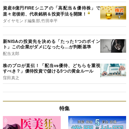
資産8億円FIREシニアの「高配当＆優待株」で
楽々老後術、代表銘柄＆投資手法を開陳！
ダイヤモンド編集部,竹田幸平
新NISAの投資先を決める「たった1つのポイン
ト」この企業がダメになったら…が判断基準
配当太郎
株のプロが直伝！「配当vs優待、どちらを重視
すべき？」優待投資で儲ける5つの黄金ルール
窪田真之
特集