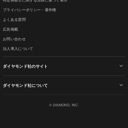
プライバシーポリシー・著作権
よくある質問
広告掲載
お問い合わせ
法人導入について
ダイヤモンド社のサイト
Diamond Online(English)
ダイヤモンド社について
週刊ダイヤモンド
ダイヤモンド社TOP
DIAMONDハーバード・ビジネス・レビュー
© DIAMOND, INC.
会社概要
ダイヤモンドZAi（デジタル版）
採用情報
書籍オンライン