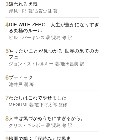
嫌われる勇気
岸見一郎 著/古賀史健 著
DIE WITH ZERO 人生が豊かになりすぎ
る究極のルール
ビル・パーキンス 著/児島 修 訳
やりたいことが見つかる 世界の果てのカ
フェ
ジョン・ストレルキー 著/鹿田昌美 訳
ブティック
池井戸 潤 著
わたしはこれでやせました
MEGUMI 著/道下将太郎 監修
人生は気づかぬうちにすぎるから。
クリス・ギレボー 著/児島 修 訳
地図で学ぶ「深読み」世界史