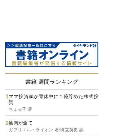
書籍 週間ランキング
ママ投資家が育休中に１億貯めた株式投
資
ちょる子 著
筋肉が全て
ガブリエル・ライオン 著/御立英史 訳