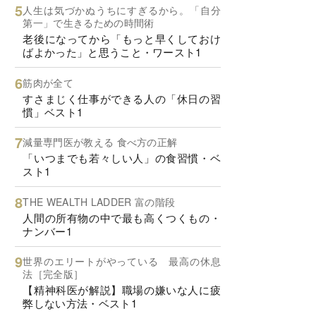
人生は気づかぬうちにすぎるから。「自分
第一」で生きるための時間術
老後になってから「もっと早くしておけ
ばよかった」と思うこと・ワースト1
筋肉が全て
すさまじく仕事ができる人の「休日の習
慣」ベスト1
減量専門医が教える 食べ方の正解
「いつまでも若々しい人」の食習慣・ベ
スト1
THE WEALTH LADDER 富の階段
人間の所有物の中で最も高くつくもの・
ナンバー1
世界のエリートがやっている 最高の休息
法［完全版］
【精神科医が解説】職場の嫌いな人に疲
弊しない方法・ベスト1