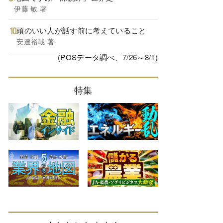
伊藤 敏 著
頭のいい人が話す前に考えていること
安達裕哉 著
(POSデータ調べ、7/26～8/1)
特集