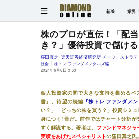
新着
業界
株のプロが直伝！「配当
き？」優待投資で儲ける
窪田真之:
楽天証券経済研究所 チーフ・ストラテ
社会
株トレ ファンダメンタルズ編
2024年9月6日 3:53
個人投資家の間で大きな支持を集めるベ
書』、待望の続編
『株トレ ファンダメ
い？」「どっちの株を買う？」投資シミュ
身につく1冊だ。前作ではチャート分析が
すく解説する。著者は、
ファンドマネジャー
実績をあげたスペシャリスト
の窪田真之氏