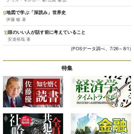
地図で学ぶ「深読み」世界史
伊藤 敏 著
頭のいい人が話す前に考えていること
安達裕哉 著
(POSデータ調べ、7/26～8/1)
特集