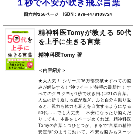
１秒で不安が吹き飛ぶ言葉
四六判/256ページ ISBN：978-4478109724
精神科医Tomyが教える 50代
を上手に生きる言葉
精神科医Tomy 著
＜内容紹介＞
★大人気！ シリーズ36万部突破★すべての悩
みが解決する！“神ツイート”待望の最新作！ す
べてのクヨクヨが1秒で吹き飛ぶ221の言葉。
人生の折り返し地点が過ぎ、ふと自分を振り返
ると、視力も体力も衰えを自覚するようになる
50代……でも大丈夫！ 不安になったり悩んだ
りしても、本書を１ページめくれば、精神科医
Tomyの言葉１つひとつが、まるで“言葉の精神
安定剤”のように効いて、不安も悩みもスーッ