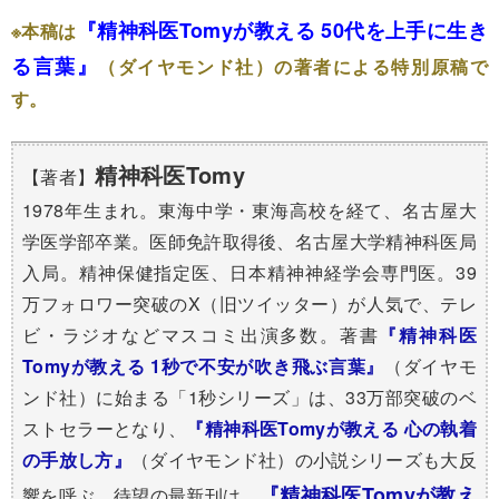
『精神科医Tomyが教える 50代を上手に生き
※本稿は
る言葉』
（ダイヤモンド社）の著者による特別原稿で
す。
精神科医Tomy
【著者】
1978年生まれ。東海中学・東海高校を経て、名古屋大
学医学部卒業。医師免許取得後、名古屋大学精神科医局
入局。精神保健指定医、日本精神神経学会専門医。39
万フォロワー突破の
X（旧ツイッター）が人気で、テレ
ビ・ラジオなどマスコミ出演多数。著書
『精神科医
Tomyが教える 1秒で不安が吹き飛ぶ言葉』
（ダイヤモ
ンド社）に始まる「1秒シリーズ」は、33万部突破のベ
ストセラーとなり、
『精神科医Tomyが教える 心の執着
の手放し方』
（ダイヤモンド社）の小説シリーズも大反
『精神科医Tomyが教え
響を呼ぶ。待望の最新刊は、