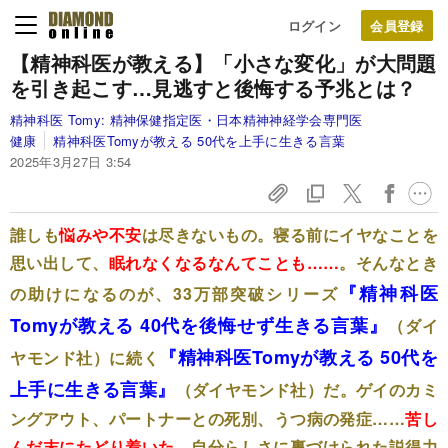
ログイン
【精神科医が教える】「小さな変化」が大問題
を引き起こす…見逃すと後悔する予兆とは？
精神科医 Tomy:
精神保健指定医・日本精神神経学会専門医
健康
精神科医Tomyが教える 50代を上手に生きる言葉
2025年3月27日 3:54
誰しも
悩みや不安
は尽きないもの。寝る前にイヤなことを
思い出して、
眠れなくなるなんてことも……
。そんなとき
『精神科医
の助けになるのが、33万部突破シリーズ
Tomyが教える 40代を後悔せず生きる言葉』
（ダイ
『精神科医Tomyが教える 50代を
ヤモンド社）に続く
上手に生きる言葉』
（ダイヤモンド社）だ
。ゲイのカミ
ングアウト、パートナーとの死別、うつ病の発症……
苦し
んだ末にたどり着いた
、自分らしさに裏づけられた説得力