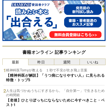
書籍オンライン 記事ランキング
最新
昨日
週間
いいね
精神科医Tomyが教える １秒で不安が吹き飛ぶ言葉
【精神科医が解説】「うつ病になりやすい人」に見られる
特徴・トップ5
人生は気づかぬうちにすぎるから。「自分第一」で生きるため
の時間術
【老後】ひとりぼっちにならないために今すべきこと・ベ
スト1