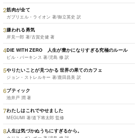
筋肉が全て
ガブリエル・ライオン 著/御立英史 訳
嫌われる勇気
岸見一郎 著/古賀史健 著
DIE WITH ZERO 人生が豊かになりすぎる究極のルール
ビル・パーキンス 著/児島 修 訳
やりたいことが見つかる 世界の果てのカフェ
ジョン・ストレルキー 著/鹿田昌美 訳
ブティック
池井戸 潤 著
わたしはこれでやせました
MEGUMI 著/道下将太郎 監修
人生は気づかぬうちにすぎるから。
クリス・ギレボー 著/児島 修 訳