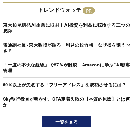
トレンドウォッチ
東大松尾研発AI企業に取材！AI投資を利益に転換する三つの
要諦
電通副社長×東大教授が語る「利益の松竹梅」なぜ松を狙うべ
き？
「一度の不快な経験」で87％が離脱…Amazonに学ぶ“AI顧客
管理”
50％以上が失敗する「フリーアドレス」を成功させるには？
Sky執行役員が明かす、SFA定着失敗の【本質的原因】とは何
か
一覧を見る