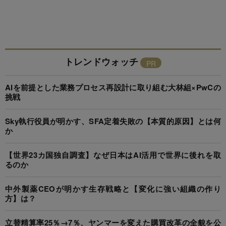
トレンドウォッチ
AIを前提とした業務プロセス再設計に取り組む大林組×PwCの
挑戦
Sky執行役員が明かす、SFA定着失敗の【本質的原因】とは何
か
【世界23カ国独自調査】なぜ日本はAI活用で世界に後れを取
るのか
中外製薬CEOが明かす生存戦略と【変化に強い組織の作り
方】は？
立替精算率25％→7％、ヤンマーを変えた購買改革の全貌を公