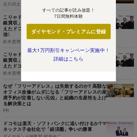
古川武士
すべての記事が読み放題！
7日間無料体験
こりゃドコモの独り勝ちだわ...「住信SBIネット
銀買収」でソフトバンクもauも楽天も余裕で超
えたドコモがメガバンクに肉薄する未来〈再配
ダイヤモンド・プレミアムに登録
信〉
鈴木貴博
最大1万円割引キャンペーン実施中！
こりゃドコモの独り勝ちだわ...「住信SBIネット
詳細はこちら
銀買収」でソフトバンクもauも楽天も余裕で超
えたドコモがメガバンクに肉薄する未来
鈴木貴博
なぜ「フリーアドレス」は失敗するのか? 高額な
オフィス改修がムダになる「フリーアドレスの座
席予約が定着しない元凶」と組織の生産性を上げ
る解決策とは
PR
ドコモは楽天・ソフトバンクに追い付けるか?マ
ネックス子会社化で「経済圏」争いの勝算
ダイヤモンド編集部,村井令二