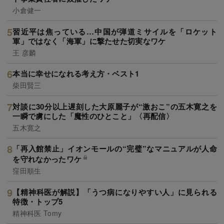
小倉健一
習近平は焦っている…中国が弾道ミサイルを「ロケット
軍」ではなく「海軍」に撃たせた切実なワケ
王 彦麟
本当に幸せになれる考え方・ベスト1
柴田賢三
対談に30分以上遅刻した大原麗子が“激おこ”の五木寛之を
一瞬で虜にした「魔性のひとこと」〈再配信〉
五木寛之
「再入館禁止」イオンモールの“完璧”なマニュアルが人命
を守れなかったワケ
窪田順生
【精神科医が解説】「うつ病になりやすい人」に見られる
特徴・トップ5
精神科医 Tomy