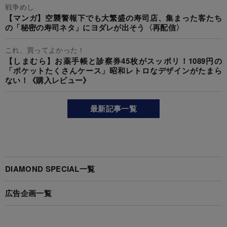
戦争めし
【マンガ】空襲警報下でも大繁盛の寿司店、集まった客たち
の「秘密の寿司ネタ」にヨダレが出そう〈再配信〉
これ、買ってよかった！
【しまむら】お薬手帳と診察券45枚がスッポリ！1089円の
「ポケットたくさんケース」昭和レトロなデザインがたまら
ない！《購入レビュー》
最新記事一覧
DIAMOND SPECIAL一覧
広告企画一覧