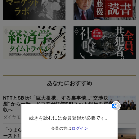
あなたにおすすめ
NTTとSBIが「巨大提携」する裏事情...“交渉決
裂”から一転、ドコモが住信SBIネット銀行を買
収へ
ダイヤモンド編集部,村井令二
続きを読むには会員登録が必要です。
会員の方は
ログイン
「つまらない人生を送る人」に共通する特徴・ワ
ースト1