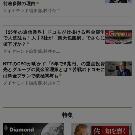
前途多難の理由
ダイヤモンド編集部,村井令二
【25年の通信業界】ドコモが仕掛ける料金競争
で大波乱も！大手3社が「楽天包囲網」でさらに
値下げか？
ダイヤモンド編集部,村井令二
NTTのCFOが明かす「5年で8兆円」の重点投資
先とグループの資金管理策とは？苦戦のドコモに
は料金プランで積極関与も
ダイヤモンド編集部,村井令二
特集