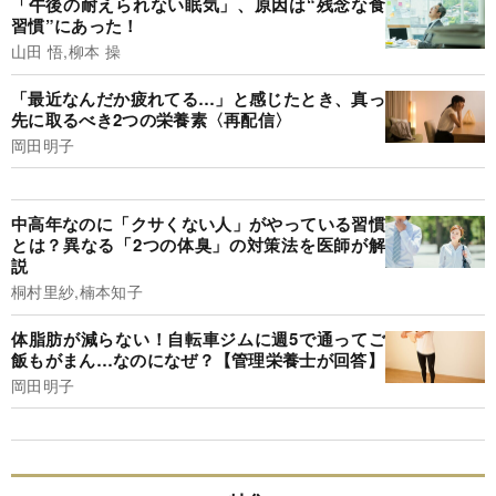
「午後の耐えられない眠気」、原因は“残念な食
習慣”にあった！
山田 悟,柳本 操
「最近なんだか疲れてる…」と感じたとき、真っ
先に取るべき2つの栄養素〈再配信〉
岡田明子
中高年なのに「クサくない人」がやっている習慣
とは？異なる「2つの体臭」の対策法を医師が解
説
桐村里紗,楠本知子
体脂肪が減らない！自転車ジムに週5で通ってご
飯もがまん…なのになぜ？【管理栄養士が回答】
岡田明子