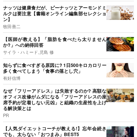
ナッツは健康食だが、ピーナッツとアーモンドミ
ルクは要注意【書籍オンライン編集部セレクショ
ン】
牧田善二
【医師が教える】「脂肪を食べたら太りません
か?」への納得回答
サイラ・ハミード,児島 修
知らずに食べすぎる原因に? 1日500キロカロリー
多く食べてしまう「食事の落とし穴」
有好信博
なぜ「フリーアドレス」は失敗するのか? 高額な
オフィス改修がムダになる「フリーアドレスの座
席予約が定着しない元凶」と組織の生産性を上げ
る解決策とは
PR
【人気ダイエットコーチが教える!】忘年会続き
でも、太らない「おつまみ」BEST5