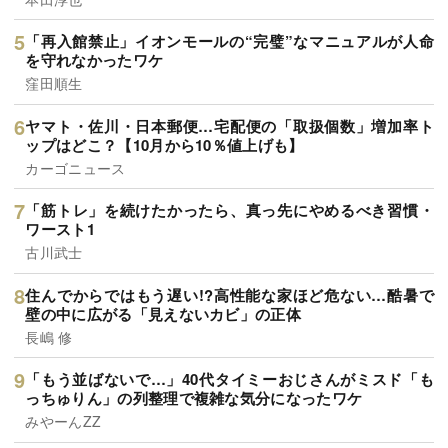
「再入館禁止」イオンモールの“完璧”なマニュアルが人命
を守れなかったワケ
窪田順生
ヤマト・佐川・日本郵便…宅配便の「取扱個数」増加率ト
ップはどこ？【10月から10％値上げも】
カーゴニュース
「筋トレ」を続けたかったら、真っ先にやめるべき習慣・
ワースト1
古川武士
住んでからではもう遅い!?高性能な家ほど危ない…酷暑で
壁の中に広がる「見えないカビ」の正体
長嶋 修
「もう並ばないで…」40代タイミーおじさんがミスド「も
っちゅりん」の列整理で複雑な気分になったワケ
みやーんZZ