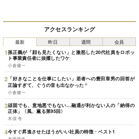
アクセスランキング
最新
昨日
週間
会員
孫正義が「顔も見たくない」と激怒した20代社員をロボッ
ト事業責任者に抜擢したワケ
小倉健一
「好きなことを仕事にしたい」若者への豊田章男の回答が
正論すぎて、ぐうの音も出なかった
小倉健一
頑固でも、意地悪でもない…融通が利かない人の「納得の
正体」〈風、薫る第95回〉
木俣 冬
今すぐ昇進させたほうがいい社員の特徴・ベスト1
本田淳也