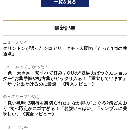
一覧を見る
最新記事
ニュースな本
クリントンが語ったシロアリ・クモ・人間の「たった1つの共
通点」
これ、買ってよかった！
「色・大きさ・形すべて好み」GUの“収納力ばつぐんショル
ダー”お薬手帳や処方薬がピッタリ入る！「重宝しています」
「サッと出かけるのに最適」《購入レビュー》
今日のリーマンめし!!
「良い意味で期待を裏切られた」なか卯の“まぐろ2倍どんぶ
り”食べ応えがスゴすぎる！「お腹いっぱい」「シンプルに美
味しい」《実食レビュー》
ニュースな本