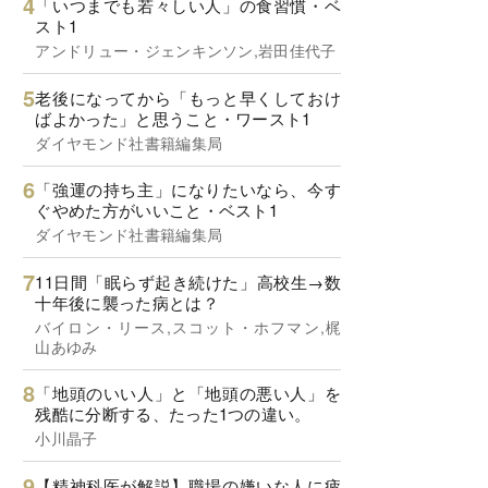
「いつまでも若々しい人」の食習慣・ベ
スト1
アンドリュー・ジェンキンソン,岩田佳代子
老後になってから「もっと早くしておけ
ばよかった」と思うこと・ワースト1
ダイヤモンド社書籍編集局
「強運の持ち主」になりたいなら、今す
ぐやめた方がいいこと・ベスト1
ダイヤモンド社書籍編集局
11日間「眠らず起き続けた」高校生→数
十年後に襲った病とは？
バイロン・リース,スコット・ホフマン,梶
山あゆみ
「地頭のいい人」と「地頭の悪い人」を
残酷に分断する、たった1つの違い。
小川晶子
【精神科医が解説】職場の嫌いな人に疲