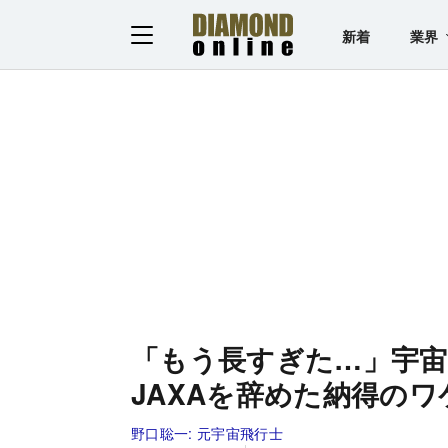
新着
業界
「もう長すぎた…」宇宙
JAXAを辞めた納得のワ
野口聡一:
元宇宙飛行士