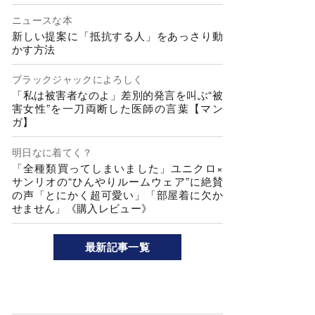
ニュースな本
新しい提案に「抵抗する人」をあっさり動
かす方法
ブラックジャックによろしく
「私は被害者なのよ」差別的発言を叫ぶ“被
害女性”を一刀両断した医師の言葉【マン
ガ】
明日なに着てく？
「全種類買ってしまいました」ユニクロ×
サンリオの“ひんやりルームウェア”に絶賛
の声「とにかく超可愛い」「部屋着に欠か
せません」《購入レビュー》
最新記事一覧