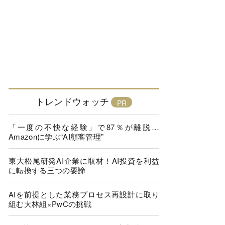
トレンドウォッチ
「一度の不快な経験」で87％が離脱…
Amazonに学ぶ“AI顧客管理”
東大松尾研発AI企業に取材！AI投資を利益
に転換する三つの要諦
AIを前提とした業務プロセス再設計に取り
組む大林組×PwCの挑戦