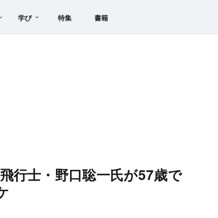
学び
特集
書籍
飛行士・野口聡一氏が57歳で
ケ