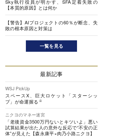
Sky執行役員が明かす、SFA定着失敗の
【本質的原因】とは何か
【警告】AIプロジェクトの60％が断念、失
敗の根本原因と対策は
一覧を見る
最新記事
WSJ PickUp
スペースX、巨大ロケット「スターシッ
プ」が命運握る
ニクヨのマネー迷宮
「老後資金3500万円ないとキツいよ」悪い
試算結果が出た人の意外な反応で“不安の正
体”が見えた【森永康平×肉乃小路ニクヨ】