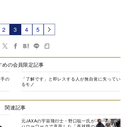
2
3
4
5
すめの会員限定記事
若手の
「了解です」と即レスする人が無自覚に失ってい
るモノ
関連記事
元JAXAの宇宙飛行士・野口聡一氏が
ハローワークで直面した「再就職の