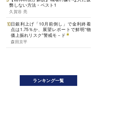
弊しない方法・ベスト1
久賀谷 亮
日銀利上げ「10月前倒し」で金利終着
点は1.75％か、展望レポートで鮮明“物
価上振れリスク”警戒モ－ド
森田京平
ランキング一覧