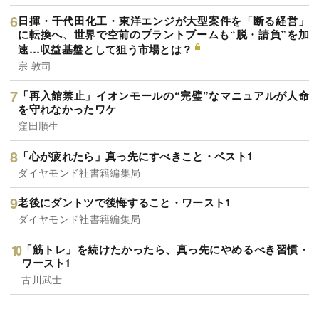
日揮・千代田化工・東洋エンジが大型案件を「断る経営」
に転換へ、世界で空前のプラントブームも“脱・請負”を加
速…収益基盤として狙う市場とは？
宗 敦司
「再入館禁止」イオンモールの“完璧”なマニュアルが人命
を守れなかったワケ
窪田順生
「心が疲れたら」真っ先にすべきこと・ベスト1
ダイヤモンド社書籍編集局
老後にダントツで後悔すること・ワースト1
ダイヤモンド社書籍編集局
「筋トレ」を続けたかったら、真っ先にやめるべき習慣・
ワースト1
古川武士