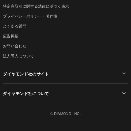
特定商取引に関する法律に基づく表示
プライバシーポリシー・著作権
よくある質問
広告掲載
お問い合わせ
法人導入について
ダイヤモンド社のサイト
Diamond Online(English)
ダイヤモンド社について
週刊ダイヤモンド
ダイヤモンド社TOP
DIAMONDハーバード・ビジネス・レビュー
© DIAMOND, INC.
会社概要
ダイヤモンドZAi（デジタル版）
採用情報
書籍オンライン