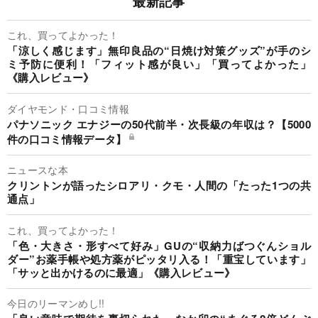
最新記事
これ、買ってよかった！
「涼しく感じます」無印良品の“日焼け対策グッズ”が手のシ
ミ予防に便利！「フィット感が良い」「買ってよかった」
《購入レビュー》
ダイヤモンド・口コミ情報
パナソニック エナジーの50代前半・次長級の年収は？【5000
件の口コミ情報データ】
ニュースな本
クリントンが語ったシロアリ・クモ・人間の「たった1つの共
通点」
これ、買ってよかった！
「色・大きさ・形すべて好み」GUの“収納力ばつぐんショル
ダー”お薬手帳や処方薬がピッタリ入る！「重宝しています」
「サッと出かけるのに最適」《購入レビュー》
今日のリーマンめし!!