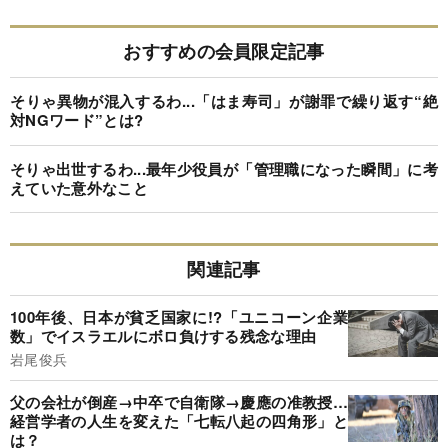
おすすめの会員限定記事
そりゃ異物が混入するわ...「はま寿司」が謝罪で繰り返す“絶
対NGワード”とは?
そりゃ出世するわ...最年少役員が「管理職になった瞬間」に考
えていた意外なこと
関連記事
100年後、日本が貧乏国家に!?「ユニコーン企業
数」でイスラエルにボロ負けする残念な理由
岩尾俊兵
父の会社が倒産→中卒で自衛隊→慶應の准教授…
経営学者の人生を変えた「七転八起の四角形」と
は？