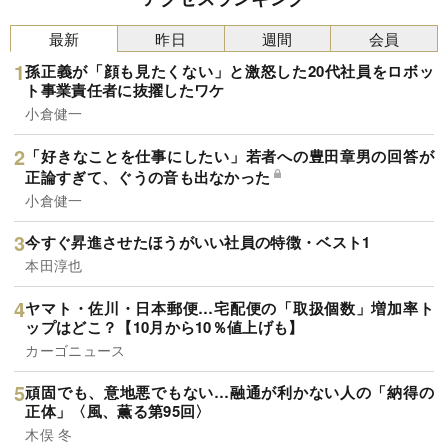
最新
昨日
週間
会員
孫正義が「顔も見たくない」と激怒した20代社員をロボッ
ト事業責任者に抜擢したワケ
小倉健一
「好きなことを仕事にしたい」若者への豊田章男の回答が
正論すぎて、ぐうの音も出なかった
小倉健一
今すぐ昇進させたほうがいい社員の特徴・ベスト1
本田淳也
ヤマト・佐川・日本郵便…宅配便の「取扱個数」増加率ト
ップはどこ？【10月から10％値上げも】
カーゴニュース
頑固でも、意地悪でもない…融通が利かない人の「納得の
正体」〈風、薫る第95回〉
木俣 冬