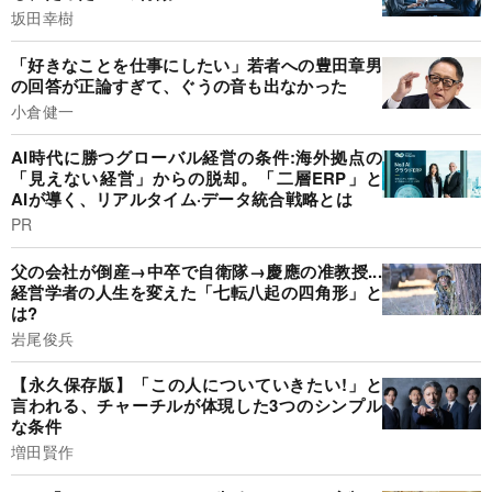
坂田幸樹
「好きなことを仕事にしたい」若者への豊田章男
の回答が正論すぎて、ぐうの音も出なかった
小倉健一
AI時代に勝つグローバル経営の条件:海外拠点の
「見えない経営」からの脱却。「二層ERP」と
AIが導く、リアルタイム·データ統合戦略とは
PR
父の会社が倒産→中卒で自衛隊→慶應の准教授...
経営学者の人生を変えた「七転八起の四角形」と
は?
岩尾俊兵
【永久保存版】「この人についていきたい!」と
言われる、チャーチルが体現した3つのシンプル
な条件
増田賢作