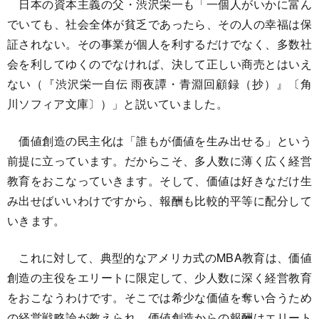
日本の資本主義の父・渋沢栄一も「一個人がいかに富ん
でいても、社会全体が貧乏であったら、その人の幸福は保
証されない。その事業が個人を利するだけでなく、多数社
会を利してゆくのでなければ、決して正しい商売とはいえ
ない（『渋沢栄一自伝 雨夜譚・青淵回顧録（抄）』〔角
川ソフィア文庫〕）」と説いていました。
価値創造の民主化は「誰もが価値を生み出せる」という
前提に立っています。だからこそ、多人数に薄く広く経営
教育をおこなっていきます。そして、価値は好きなだけ生
み出せばいいわけですから、報酬も比較的平等に配分して
いきます。
これに対して、典型的なアメリカ式のMBA教育は、価値
創造の主役をエリートに限定して、少人数に深く経営教育
をおこなうわけです。そこでは希少な価値を奪い合うため
の経営戦略論が教えられ、価値創造からの報酬はエリート