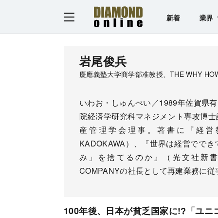
新着
業界
岩尾俊兵
慶應義塾大学商学部准教授、THE WHY HOW
いわお・しゅんぺい／1989年佐賀県
院経済学研究科マネジメント専攻博士
産管理学会理事。著書に『経営
KADOKAWA）、『世界は経営でで
み」を捨てるのか』（光文社新書）など
COMPANYの社長として再建業務に従
100年後、日本が貧乏国家に!?「ユ