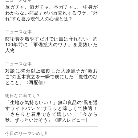
旅ガチャ、酒ガチャ、本ガチャ…「中身が
わからない商品」がバカ売れするワケ。“外
れ”すら喜ぶ現代人の心理とは？
ニュースな本
防衛費を増やすだけでは国は守れない…約
100年前に「軍備拡大のワナ」を見抜いた
人物
ニュースな本
対談に30分以上遅刻した大原麗子が“激お
こ”の五木寛之を一瞬で虜にした「魔性のひ
とこと」〈再配信〉
明日なに着てく？
「生地が気持ちいい！」無印良品の“風を通
すワイドパンツ”サラッと涼しくて快適！
「さらりと着用できて嬉しい」「今から
秋、ずっといけそう」《購入レビュー》
今日のリーマンめし!!