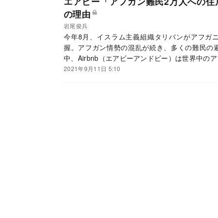
エアビー「アフガン難民2万人への住
の理由
岩尾俊兵
今年8月、イスラム主義組織タリバンがアフガ
握。アフガン情勢の混乱が続き、多くの難民の
中、Airbnb（エアビーアンドビー）は世界中
表した。この取り組みは、Airbnbのビジネス
2021年9月11日 5:10
る。