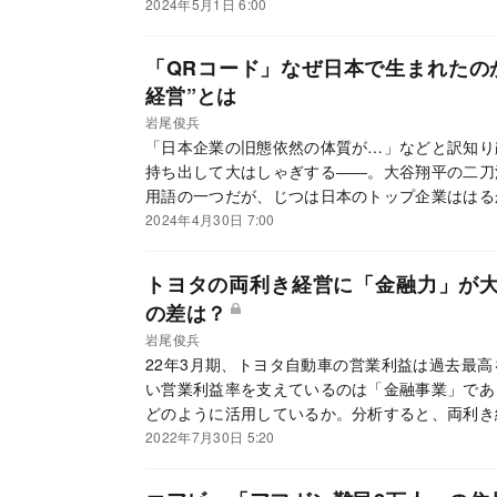
2024年5月1日 6:00
「QRコード」なぜ日本で生まれたの
経営”とは
岩尾俊兵
「日本企業の旧態依然の体質が…」などと訳知り
持ち出して大はしゃぎする――。大谷翔平の二刀
用語の一つだが、じつは日本のトップ企業ははる
るのだ。
2024年4月30日 7:00
トヨタの両利き経営に「金融力」が
の差は？
岩尾俊兵
22年3月期、トヨタ自動車の営業利益は過去最
い営業利益率を支えているのは「金融事業」であ
どのように活用しているか。分析すると、両利き
2022年7月30日 5:20