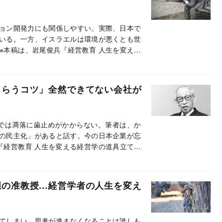
ョン開発力にも関係しやすい。実際、日本で
いる。一方、イスラエルは環境が悪くとも世
※本稿は、岩尾俊兵『経営教育 人生を変える
編集したものです。
もらうコツ」全然できてない会社が
では凋落に歯止めがかからない。筆者は、か
の民主化」があると話す。今の日本企業が忘
『経営教育 人生を変える経営学の道具立て』
應の准教授…経営学者の人生を変え
てしまい、思考が進まなくなることは誰しも