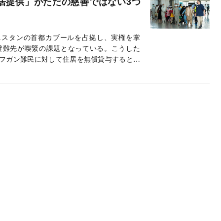
居提供」がただの慈善ではない3つ
ニスタンの首都カブールを占拠し、実権を掌
避難先が喫緊の課題となっている。こうした
のアフガン難民に対して住居を無償貸与すると発
上で大きな意義を持つ。三つのポイントを解説す