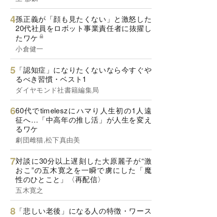
孫正義が「顔も見たくない」と激怒した
20代社員をロボット事業責任者に抜擢し
たワケ
小倉健一
「認知症」になりたくないなら今すぐや
るべき習慣・ベスト1
ダイヤモンド社書籍編集局
60代でtimeleszにハマり人生初の1人遠
征へ…「中高年の推し活」が人生を変え
るワケ
劇団雌猫,松下真由美
対談に30分以上遅刻した大原麗子が“激
おこ”の五木寛之を一瞬で虜にした「魔
性のひとこと」〈再配信〉
五木寛之
「悲しい老後」になる人の特徴・ワース