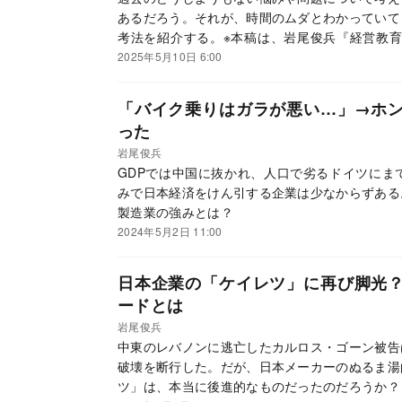
あるだろう。それが、時間のムダとわかっていて
考法を紹介する。※本稿は、岩尾俊兵『経営教育
書）の一部を抜粋・編集したものです。
2025年5月10日 6:00
「バイク乗りはガラが悪い…」→ホ
った
岩尾俊兵
GDPでは中国に抜かれ、人口で劣るドイツにま
みで日本経済をけん引する企業は少なからずある
製造業の強みとは？
2024年5月2日 11:00
日本企業の「ケイレツ」に再び脚光
ードとは
岩尾俊兵
中東のレバノンに逃亡したカルロス・ゴーン被告
破壊を断行した。だが、日本メーカーのぬるま湯
ツ」は、本当に後進的なものだったのだろうか？