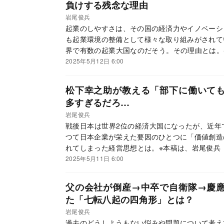
負けする残念な理由
岩尾俊兵
起業のしやすさは、その国の経済力やイノベーシ
も起業環境の整備として様々な取り組みがされて
界で有数の起業大国なのだそう。その理由とは。
経営学の道具立て』（角川新書）の一部を抜粋・
2025年5月12日 6:00
松下幸之助が教える「部下に働いて
多すぎるだろ…
岩尾俊兵
戦後日本は世界2位の経済大国になったが、近年
つて日本企業が栄えた要因のひとつに「価値創造
れてしまった経営思想とは。※本稿は、岩尾俊兵
（角川新書）の一部を抜粋・編集したものです。
2025年5月11日 6:00
父の会社が倒産→中卒で自衛隊→慶
た「七転八起の四角形」とは？
岩尾俊兵
過去のどうしようもない悩みや問題について考え