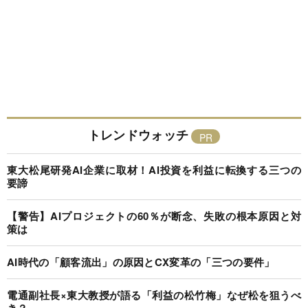
トレンドウォッチ
東大松尾研発AI企業に取材！AI投資を利益に転換する三つの
要諦
【警告】AIプロジェクトの60％が断念、失敗の根本原因と対
策は
AI時代の「顧客流出」の原因とCX変革の「三つの要件」
電通副社長×東大教授が語る「利益の松竹梅」なぜ松を狙うべ
き？