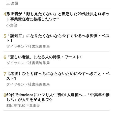
王 彦麟
孫正義が「顔も見たくない」と激怒した20代社員をロボッ
ト事業責任者に抜擢したワケ
小倉健一
「認知症」になりたくないなら今すぐやるべき習慣・ベス
ト1
ダイヤモンド社書籍編集局
「悲しい老後」になる人の特徴・ワースト1
ダイヤモンド社書籍編集局
【老後】ひとりぼっちにならないために今すべきこと・ベ
スト1
ダイヤモンド社書籍編集局
60代でtimeleszにハマり人生初の1人遠征へ…「中高年の推
し活」が人生を変えるワケ
劇団雌猫,松下真由美