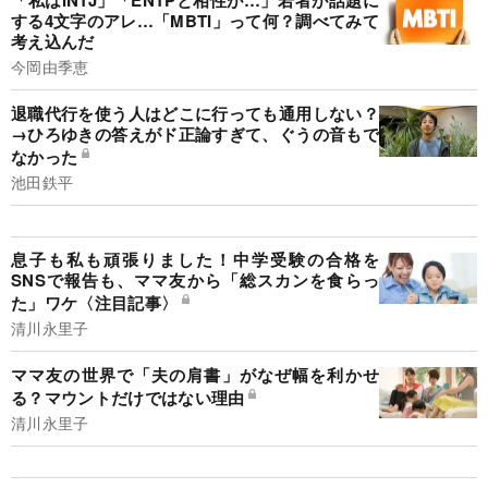
「私はINTJ」「ENTPと相性が…」若者が話題に
する4文字のアレ…「MBTI」って何？調べてみて
考え込んだ
今岡由季恵
退職代行を使う人はどこに行っても通用しない？
→ひろゆきの答えがド正論すぎて、ぐうの音もで
なかった
池田鉄平
息子も私も頑張りました！中学受験の合格を
SNSで報告も、ママ友から「総スカンを食らっ
た」ワケ〈注目記事〉
清川永里子
ママ友の世界で「夫の肩書」がなぜ幅を利かせ
る？マウントだけではない理由
清川永里子