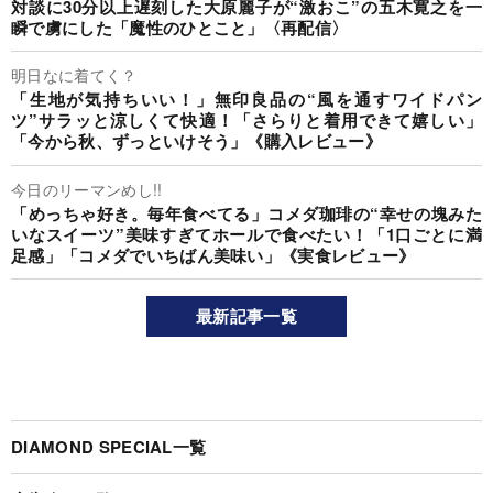
対談に30分以上遅刻した大原麗子が“激おこ”の五木寛之を一
瞬で虜にした「魔性のひとこと」〈再配信〉
明日なに着てく？
「生地が気持ちいい！」無印良品の“風を通すワイドパン
ツ”サラッと涼しくて快適！「さらりと着用できて嬉しい」
「今から秋、ずっといけそう」《購入レビュー》
今日のリーマンめし!!
「めっちゃ好き。毎年食べてる」コメダ珈琲の“幸せの塊みた
いなスイーツ”美味すぎてホールで食べたい！「1口ごとに満
足感」「コメダでいちばん美味い」《実食レビュー》
最新記事一覧
DIAMOND SPECIAL一覧