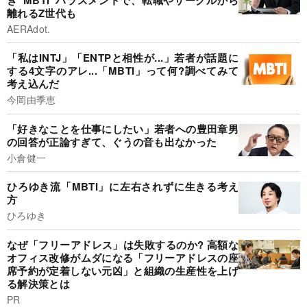
離れるZ世代も
AERAdot.
「私はINTJ」「ENTPと相性が...」若者が話題に
する4文字のアレ...「MBTI」って何?調べてみて
考え込んだ
今岡由季恵
「好きなことを仕事にしたい」若者への豊田章男
の回答が正論すぎて、ぐうの音も出なかった
小倉健一
ひろゆき流「MBTI」に左右されずに生きる考え
方
ひろゆき
なぜ「フリーアドレス」は失敗するのか? 高額な
オフィス改修がムダになる「フリーアドレスの座
席予約が定着しない元凶」と組織の生産性を上げ
る解決策とは
PR