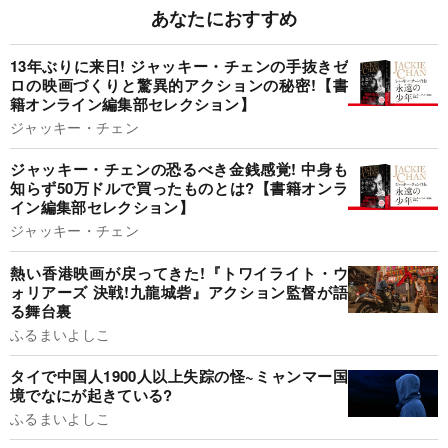
あなたにおすすめ
13年ぶりに来日! ジャッキー・チェンの手抜きゼ
ロの映画づくりと驚異的アクションの秘密!【書
籍オンライン編集部セレクション】
ジャッキー・チェン
ジャッキー・チェンの恐るべき金銭感覚! 中身も
知らず50万ドルで買ったものとは?【書籍オンラ
イン編集部セレクション】
ジャッキー・チェン
熱い香港映画が戻ってきた!『トワイライト・ウ
ォリアーズ 決戦!九龍城砦』アクション監督が語
る舞台裏
ふるまいよしこ
タイで中国人1900人以上失踪の怪~ミャンマー国
境でなにが起きている?
ふるまいよしこ