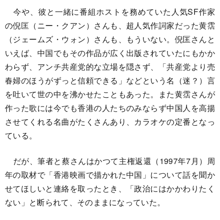
今や、彼と一緒に番組ホストを務めていた人気SF作家
の倪匡（ニー・クアン）さんも、超人気作詞家だった黄霑
（ジェームズ・ウォン）さんも、もういない。倪匡さんと
いえば、中国でもその作品が広く出版されていたにもかか
わらず、アンチ共産党的な立場を隠さず、「共産党より売
春婦のほうがずっと信頼できる」などという名（迷？）言
を吐いて世の中を沸かせたこともあった。また黄霑さんが
作った歌には今でも香港の人たちのみならず中国人を高揚
させてくれる名曲がたくさんあり、カラオケの定番となっ
ている。
だが、筆者と蔡さんはかつて主権返還（1997年7月）周
年の取材で「香港映画で描かれた中国」について話を聞か
せてほしいと連絡を取ったとき、「政治にはかかわりたく
ない」と断られて、そのままになっていた。