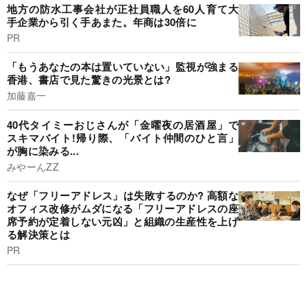
地方の防水工事会社が正社員職人を60人育て大
手企業から引く手あまた。年商は30倍に
PR
「もうあなたの本は置いていない」監視が強まる
香港、書店で見た驚きの光景とは?
加藤嘉一
40代タイミーおじさんが「金曜夜の居酒屋」で
スキマバイト!帰り際、「バイト仲間のひと言」
が胸に染みる...
みやーんZZ
なぜ「フリーアドレス」は失敗するのか? 高額な
オフィス改修がムダになる「フリーアドレスの座
席予約が定着しない元凶」と組織の生産性を上げ
る解決策とは
PR