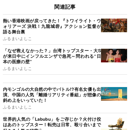
関連記事
熱い香港映画が戻ってきた！『トワイライト・ウ
ォリアーズ 決戦！九龍城砦』アクション監督が
語る舞台裏
ふるまいよしこ
「なぜ救えなかった？」台湾トップスター・大S
が来日中にインフルエンザで急死～問われる“日
本の医療の壁”
ふるまいよしこ
内モンゴルの大自然の中でバトル!?有名女優も出
演、中国の人気「離婚リアリティ番組」が想像の
斜め上をいっていた！
ふるまいよしこ
世界的人気の「Labubu」をご存じか？火付け役
はあのトップスター！転売は日常、殴り合いまで