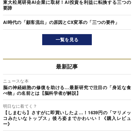
東大松尾研発AI企業に取材！AI投資を利益に転換する三つの
要諦
AI時代の「顧客流出」の原因とCX変革の「三つの要件」
一覧を見る
最新記事
ニュースな本
脳の神経細胞の修復を助ける…最新研究で注目の「身近な食
べ物」の名前とは【脳科学者が解説】
明日なに着てく？
【しまむら】さすがに即買いしたよ…！1639円の「マリメッ
コみたいなトップス」後ろ姿までかわいい！《購入レビュ
ー》