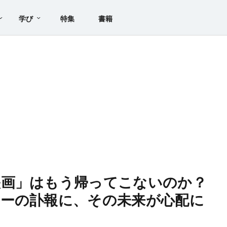
学び
特集
書籍
映画」はもう帰ってこないのか？
ーの訃報に、その未来が心配に