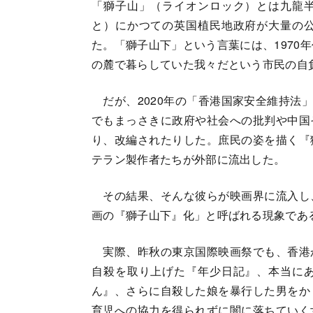
「獅子山」（ライオンロック）とは九龍
と）にかつての英国植民地政府が大量の
た。「獅子山下」という言葉には、1970
の麓で暮らしていた我々だという市民の自
だが、2020年の「香港国家安全維持法」
でもまっさきに政府や社会への批判や中国
り、改編されたりした。庶民の姿を描く『
テラン製作者たちが外部に流出した。
その結果、そんな彼らが映画界に流入し
画の『獅子山下』化」と呼ばれる現象であ
実際、昨秋の東京国際映画祭でも、香港
自殺を取り上げた『年少日記』、本当に
ん』、さらに自殺した娘を暴行した男をか
育児への協力を得られずに闇に落ちていく