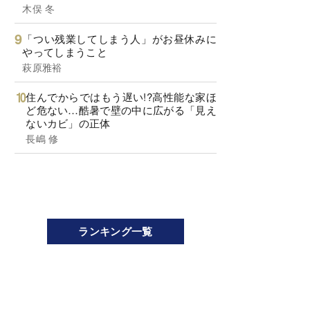
木俣 冬
「つい残業してしまう人」がお昼休みに
やってしまうこと
萩原雅裕
住んでからではもう遅い!?高性能な家ほ
ど危ない…酷暑で壁の中に広がる「見え
ないカビ」の正体
長嶋 修
ランキング一覧