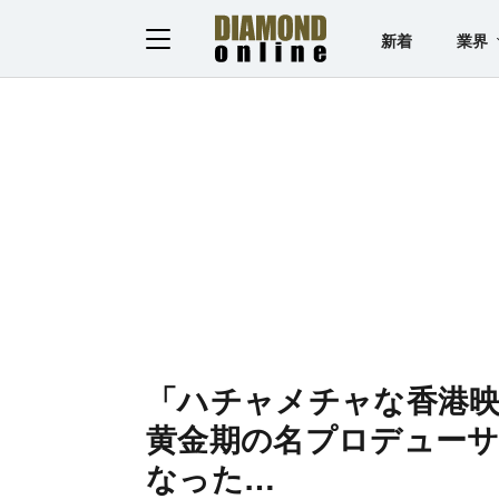
新着
業界
「ハチャメチャな香港
黄金期の名プロデューサ
なった…