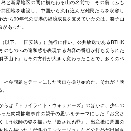
半島と新界地区の間に横たわる山の名前で、その麓（ふも
公共団地を建設し、中国から流れ込んだ難民たちを収容し
年代から90年代の香港の経済成長を支えていたのは、獅子山
負があった。
（以下、「国安法」）施行に伴い、公共放送であるRTHK
そのものへの違和感を表現する内容の番組が打ち切られた
獅子山下』もその方針が大きく変わったことで、多くのベ
、社会問題をテーマにした映画を撮り始めた。それが「映
る。
からは『トワイライト・ウォリアーズ』のほかに、少年の
あった肉親惨殺事件の親子の思いをテーマにした『お父さ
くまう牧師の姿を描いた『赦されぬ罪』、出産後に周囲の
女性を描いた『母性のモンタージュ』などの作品が出展さ