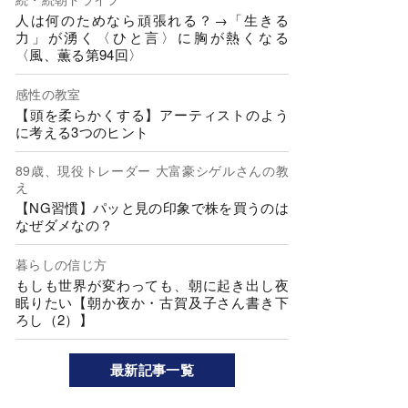
人は何のためなら頑張れる？→「生きる
力」が湧く〈ひと言〉に胸が熱くなる
〈風、薫る第94回〉
感性の教室
【頭を柔らかくする】アーティストのよう
に考える3つのヒント
89歳、現役トレーダー 大富豪シゲルさんの教
え
【NG習慣】パッと見の印象で株を買うのは
なぜダメなの？
暮らしの信じ方
もしも世界が変わっても、朝に起き出し夜
眠りたい【朝か夜か・古賀及子さん書き下
ろし（2）】
最新記事一覧