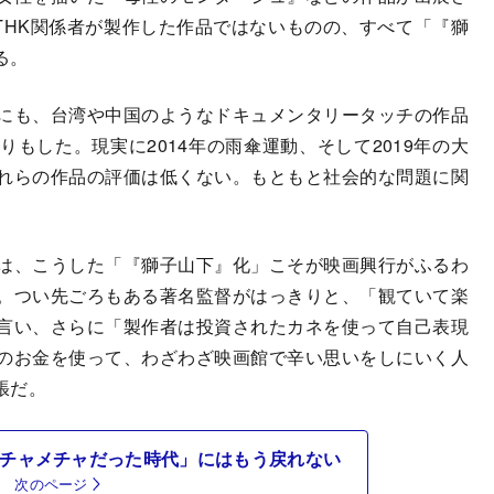
THK関係者が製作した作品ではないものの、すべて「『獅
る。
にも、台湾や中国のようなドキュメンタリータッチの作品
もした。現実に2014年の雨傘運動、そして2019年の大
れらの作品の評価は低くない。もともと社会的な問題に関
は、こうした「『獅子山下』化」こそが映画興行がふるわ
。つい先ごろもある著名監督がはっきりと、「観ていて楽
言い、さらに「製作者は投資されたカネを使って自己表現
のお金を使って、わざわざ映画館で辛い思いをしにいく人
張だ。
ハチャメチャだった時代」にはもう戻れない
次のページ