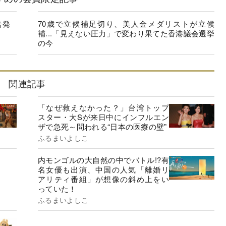
告発
70歳で立候補足切り、美人金メダリストが立候
補...「見えない圧力」で変わり果てた香港議会選挙
の今
関連記事
「なぜ救えなかった？」台湾トップ
スター・大Sが来日中にインフルエン
ザで急死～問われる“日本の医療の壁”
ふるまいよしこ
内モンゴルの大自然の中でバトル!?有
名女優も出演、中国の人気「離婚リ
アリティ番組」が想像の斜め上をい
っていた！
ふるまいよしこ