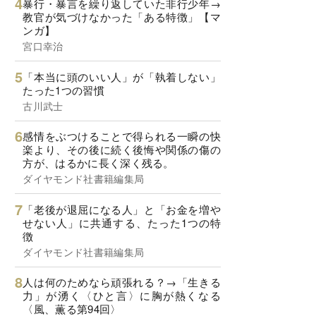
暴行・暴言を繰り返していた非行少年→
教官が気づけなかった「ある特徴」【マ
ンガ】
宮口幸治
「本当に頭のいい人」が「執着しない」
たった1つの習慣
古川武士
感情をぶつけることで得られる一瞬の快
楽より、その後に続く後悔や関係の傷の
方が、はるかに長く深く残る。
ダイヤモンド社書籍編集局
「老後が退屈になる人」と「お金を増や
せない人」に共通する、たった1つの特
徴
ダイヤモンド社書籍編集局
人は何のためなら頑張れる？→「生きる
力」が湧く〈ひと言〉に胸が熱くなる
〈風、薫る第94回〉