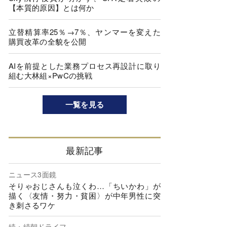
【本質的原因】とは何か
立替精算率25％→7％、ヤンマーを変えた
購買改革の全貌を公開
AIを前提とした業務プロセス再設計に取り
組む大林組×PwCの挑戦
一覧を見る
最新記事
ニュース3面鏡
そりゃおじさんも泣くわ…「ちいかわ」が
描く〈友情・努力・貧困〉が中年男性に突
き刺さるワケ
続・続朝ドライフ