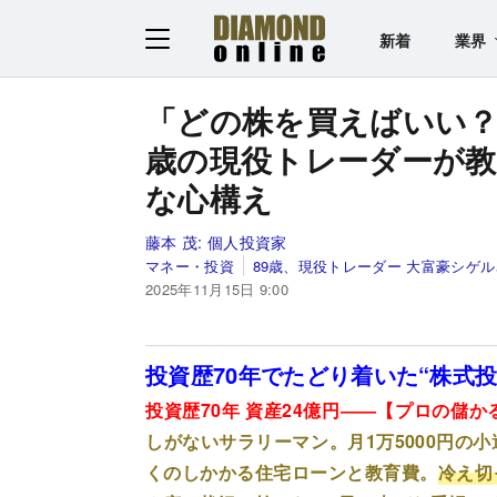
新着
業界
「どの株を買えばいい？
歳の現役トレーダーが教
な心構え
藤本 茂:
個人投資家
マネー・投資
89歳、現役トレーダー 大富豪シゲ
2025年11月15日 9:00
投資歴70年でたどり着いた“株式
投資歴70年 資産24億円――【プロの儲
しがないサラリーマン。月1万5000円の
くのしかかる住宅ローンと教育費。
冷え切