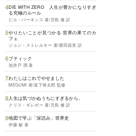
DIE WITH ZERO 人生が豊かになりすぎ
る究極のルール
ビル・パーキンス 著/児島 修 訳
やりたいことが見つかる 世界の果てのカ
フェ
ジョン・ストレルキー 著/鹿田昌美 訳
ブティック
池井戸 潤 著
わたしはこれでやせました
MEGUMI 著/道下将太郎 監修
人生は気づかぬうちにすぎるから。
クリス・ギレボー 著/児島 修 訳
地図で学ぶ「深読み」世界史
伊藤 敏 著