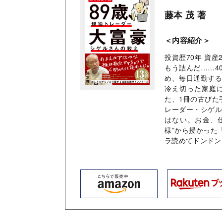
藤本 茂 著
＜内容紹介＞
投資歴70年 資
もう詰んだ……4
め、毎日通勤す
冷え切った家庭
た、1冊の古びた
レーダー・シゲ
はない。お金、
様”から授かった
ラ読めてドンドン