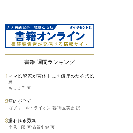
書籍 週間ランキング
ママ投資家が育休中に１億貯めた株式投
資
ちょる子 著
筋肉が全て
ガブリエル・ライオン 著/御立英史 訳
嫌われる勇気
岸見一郎 著/古賀史健 著