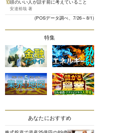
頭のいい人が話す前に考えていること
安達裕哉 著
(POSデータ調べ、7/26～8/1)
特集
あなたにおすすめ
株式投資で資産25億円の89歳