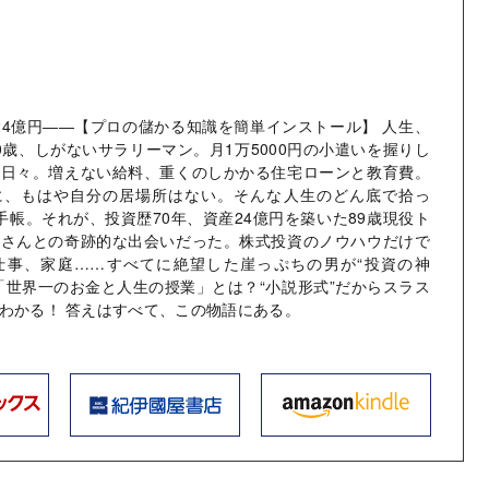
産24億円――【プロの儲かる知識を簡単インストール】 人生、
0歳、しがないサラリーマン。月1万5000円の小遣いを握りし
る日々。増えない給料、重くのしかかる住宅ローンと教育費。
に、もはや自分の居場所はない。そんな人生のどん底で拾っ
手帳。それが、投資歴70年、資産24億円を築いた89歳現役ト
ルさんとの奇跡的な出会いだった。株式投資のノウハウだけで
仕事、家庭……すべてに絶望した崖っぷちの男が“投資の神
「世界一のお金と人生の授業」とは？“小説形式”だからスラス
わかる！ 答えはすべて、この物語にある。