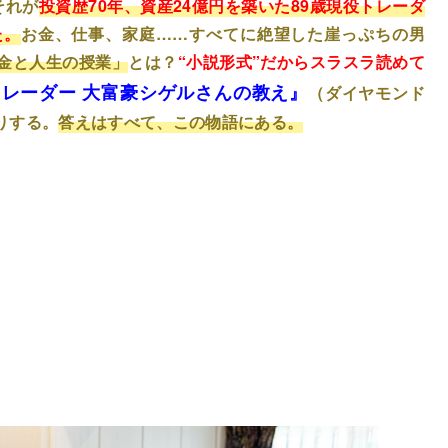
それが
投資歴70年、資産24億円を築いた89歳現役トレーダ
た。
お金、仕事、家庭……すべてに絶望した崖っぷちの男
金と人生の授業」
とは？
“小説形式”だからスラスラ読めて
トレーダー 大富豪シゲルさんの教え』
（ダイヤモンド
りする。
答えはすべて、この物語にある。