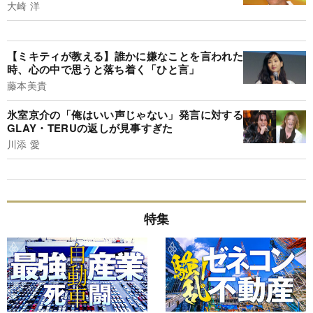
大崎 洋
【ミキティが教える】誰かに嫌なことを言われた
時、心の中で思うと落ち着く「ひと言」
藤本美貴
氷室京介の「俺はいい声じゃない」発言に対する
GLAY・TERUの返しが見事すぎた
川添 愛
特集