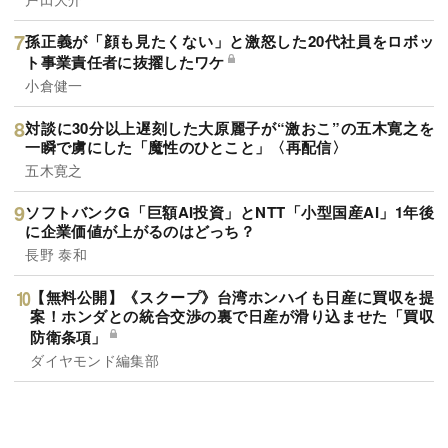
孫正義が「顔も見たくない」と激怒した20代社員をロボッ
ト事業責任者に抜擢したワケ
小倉健一
対談に30分以上遅刻した大原麗子が“激おこ”の五木寛之を
一瞬で虜にした「魔性のひとこと」〈再配信〉
五木寛之
ソフトバンクG「巨額AI投資」とNTT「小型国産AI」1年後
に企業価値が上がるのはどっち？
長野 泰和
【無料公開】《スクープ》台湾ホンハイも日産に買収を提
案！ホンダとの統合交渉の裏で日産が滑り込ませた「買収
防衛条項」
ダイヤモンド編集部