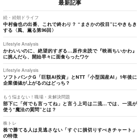
最新記事
続・続朝ドライフ
中村倫也の出番、これで終わり？ “まさかの役目”にやきもき
する〈風、薫る第96回〉
Lifestyle Analysis
かわいいのに、絶望的すぎる…原作未読で『映画ちいかわ』
に挑んだら、開始早々に面食らったワケ
Lifestyle Analysis
ソフトバンクG「巨額AI投資」とNTT「小型国産AI」1年後に
企業価値が上がるのはどっち？
もう悩まない！職場・未解決問題
部下に「何でも言ってね」と言う上司は二流…では、一流が
使う“魔法の質問”とは？
株トレ
株で勝てる人は見逃さない「すぐに損切りすべきチャート」
の特徴