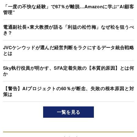
「一度の不快な経験」で87％が離脱…Amazonに学ぶ“AI顧客
管理”
電通副社長×東大教授が語る「利益の松竹梅」なぜ松を狙うべ
き？
JVCケンウッドが選んだ経営判断をラクにするデータ統合戦略
とは
Sky執行役員が明かす、SFA定着失敗の【本質的原因】とは何
か
【警告】AIプロジェクトの60％が断念、失敗の根本原因と対
策は
一覧を見る