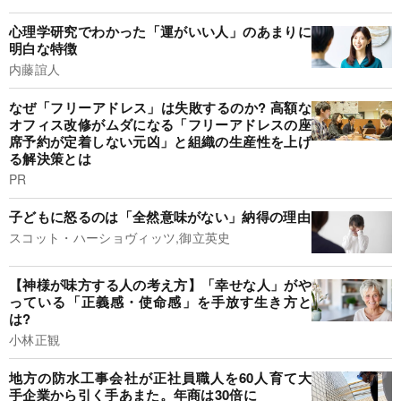
心理学研究でわかった「運がいい人」のあまりに
明白な特徴
内藤誼人
なぜ「フリーアドレス」は失敗するのか? 高額な
オフィス改修がムダになる「フリーアドレスの座
席予約が定着しない元凶」と組織の生産性を上げ
る解決策とは
PR
子どもに怒るのは「全然意味がない」納得の理由
スコット・ハーショヴィッツ,御立英史
【神様が味方する人の考え方】「幸せな人」がや
っている「正義感・使命感」を手放す生き方と
は?
小林正観
地方の防水工事会社が正社員職人を60人育て大
手企業から引く手あまた。年商は30倍に