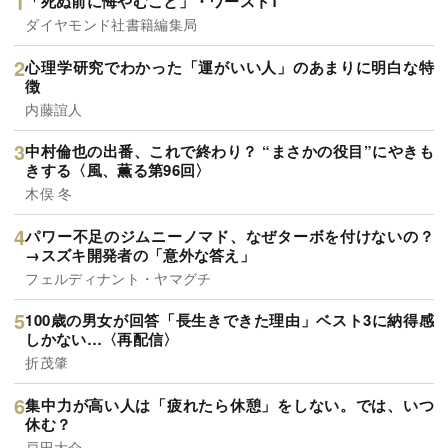
「死ぬ前に悔やむこと」・ワースト1
ダイヤモンド社書籍編集局
心理学研究でわかった「運がいい人」のあまりに明白な特
徴
内藤誼人
中村倫也の出番、これで終わり？ “まさかの役目”にやきも
きする〈風、薫る第96回〉
木俣 冬
パワー不足のジムニーノマド、なぜターボを付けないの？
→スズキ開発者の「意外な答え」
フェルディナント・ヤマグチ
100歳の男女が回答「長生きできた理由」ベスト3に納得感
しかない…〈再配信〉
折茂肇
集中力が高い人は「疲れたら休憩」をしない。では、いつ
休む？
戸田大介