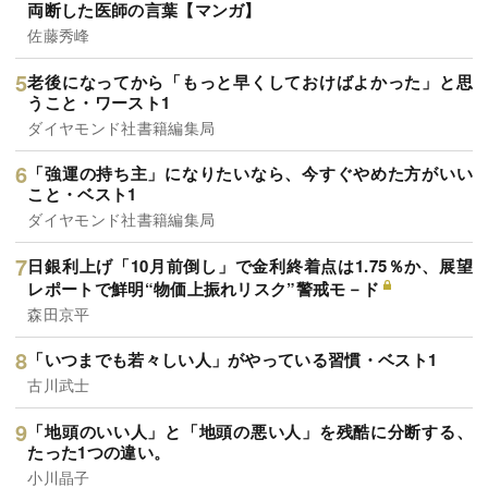
両断した医師の言葉【マンガ】
佐藤秀峰
老後になってから「もっと早くしておけばよかった」と思
うこと・ワースト1
ダイヤモンド社書籍編集局
「強運の持ち主」になりたいなら、今すぐやめた方がいい
こと・ベスト1
ダイヤモンド社書籍編集局
日銀利上げ「10月前倒し」で金利終着点は1.75％か、展望
レポートで鮮明“物価上振れリスク”警戒モ－ド
森田京平
「いつまでも若々しい人」がやっている習慣・ベスト1
古川武士
「地頭のいい人」と「地頭の悪い人」を残酷に分断する、
たった1つの違い。
小川晶子