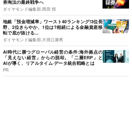
券淘汰の最終戦争へ
ダイヤモンド編集部,岡田 悟
地銀「預金増減率」ワースト40ランキング!3位長
野、2位きらやか、1位は?相続による金融資産移
転で底が抜ける...
ダイヤモンド編集部,片田江康男
AI時代に勝つグローバル経営の条件:海外拠点の
「見えない経営」からの脱却。「二層ERP」と
AIが導く、リアルタイム·データ統合戦略とは
PR