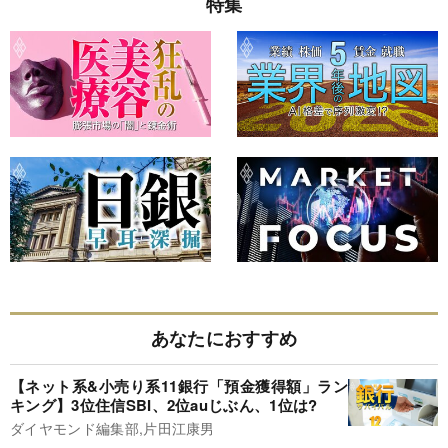
特集
あなたにおすすめ
【ネット系&小売り系11銀行「預金獲得額」ラン
キング】3位住信SBI、2位auじぶん、1位は?
ダイヤモンド編集部,片田江康男