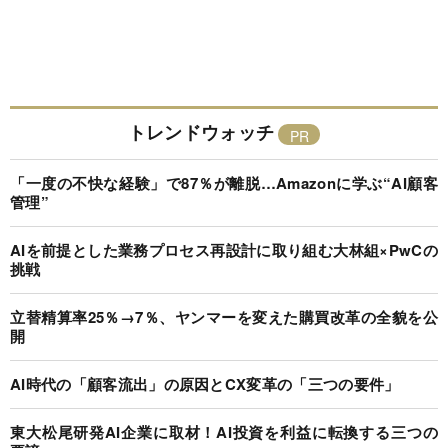
トレンドウォッチ
「一度の不快な経験」で87％が離脱…Amazonに学ぶ“AI顧客
管理”
AIを前提とした業務プロセス再設計に取り組む大林組×PwCの
挑戦
立替精算率25％→7％、ヤンマーを変えた購買改革の全貌を公
開
AI時代の「顧客流出」の原因とCX変革の「三つの要件」
東大松尾研発AI企業に取材！AI投資を利益に転換する三つの