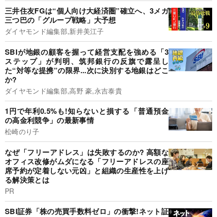
三井住友FGは“個人向け大経済圏”確立へ、3メガ
三つ巴の「グループ戦略」大予想
ダイヤモンド編集部,新井美江子
SBIが地銀の顧客を握って経営支配を強める「3
ステップ」が判明、筑邦銀行の反旗で露呈し
た“対等な提携”の限界...次に決別する地銀はどこ
か?
ダイヤモンド編集部,高野 豪,永吉泰貴
1円で年利0.5%も!知らないと損する「普通預金
の高金利競争」の最新事情
松崎のり子
なぜ「フリーアドレス」は失敗するのか? 高額な
オフィス改修がムダになる「フリーアドレスの座
席予約が定着しない元凶」と組織の生産性を上げ
る解決策とは
PR
SBI証券「株の売買手数料ゼロ」の衝撃!ネット証