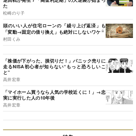
た
松崎のり子
頭のいい人が住宅ローンの「繰り上げ返済」も
「変動→固定の借り換え」も絶対にしないワケ
村田くみ
「株価が下がった、損切りだ！」パニック売りに
走るNISA初心者が知らない“もっと恐ろしいこ
と”
高井宏章
「マイホーム買うなら人気の学校近くに！」→忠
実に実行した人の10年後
高井宏章