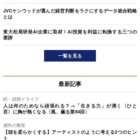
JVCケンウッドが選んだ経営判断をラクにするデータ統合戦略
とは
東大松尾研発AI企業に取材！AI投資を利益に転換する三つの
要諦
一覧を見る
最新記事
続・続朝ドライフ
人は何のためなら頑張れる？→「生きる力」が湧く〈ひと
言〉に胸が熱くなる〈風、薫る第94回〉
感性の教室
【頭を柔らかくする】アーティストのように考える3つのヒン
ト