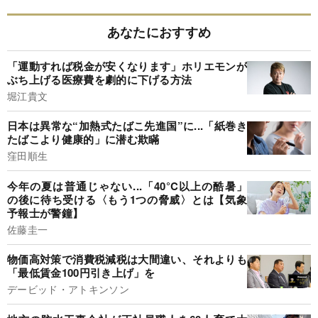
あなたにおすすめ
「運動すれば税金が安くなります」ホリエモンが
ぶち上げる医療費を劇的に下げる方法
堀江貴文
日本は異常な“加熱式たばこ先進国”に...「紙巻き
たばこより健康的」に潜む欺瞞
窪田順生
今年の夏は普通じゃない...「40°C以上の酷暑」
の後に待ち受ける〈もう1つの脅威〉とは【気象
予報士が警鐘】
佐藤圭一
物価高対策で消費税減税は大間違い、それよりも
「最低賃金100円引き上げ」を
デービッド・アトキンソン