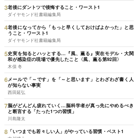
老後にダントツで後悔すること・ワースト1
ダイヤモンド社書籍編集局
老後になってから「もっと早くしておけばよかった」と思
うこと・ワースト1
ダイヤモンド社書籍編集局
史実を知るとハッとする…『風、薫る』実在モデル・大関
和が感染症の現場で優先したこと〈風、薫る第92回〉
木俣 冬
メールで「～です」を「～と思います」とわざわざ書く人
が知らない事実
西田延弘
脳がどんどん疲れていく…脳科学者が真っ先にやめるべき
と断言する「たった1つの習慣」
川島隆太
「いつまでも若々しい人」がやっている習慣・ベスト1