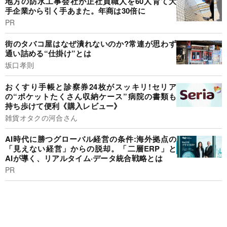
地方の防水工事会社が正社員職人を60人育て大
手企業から引く手あまた。年商は30倍に
PR
街のタバコ屋はなぜ潰れないのか?常連が思わず
通い詰める“仕掛け”とは
坂口孝則
おくすり手帳と診察券24枚がスッキリ!セリア
の“ポケットたくさん収納ケース”病院の書類も
持ち歩けて便利《購入レビュー》
雑貨オタクの河合さん
AI時代に勝つグローバル経営の条件:海外拠点の
「見えない経営」からの脱却。「二層ERP」と
AIが導く、リアルタイム·データ統合戦略とは
PR