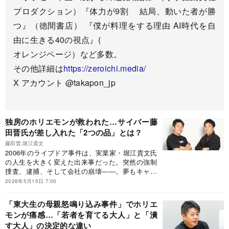
プロダクション）『体力が9
割 結局、動いた者が勝
つ』（徳間書店） 『僕が料理をする理由 AI時代を自
由に生きる40の視点』(
オレンジページ）など多数。
その他詳細は
https://zeroichi.media/
X アカウント @takapon_jp
独房のホリエモンが救われた…サイバー藤
田晋氏が差し入れた「2つの品」とは？
藤田晋,堀江貴文
2006年のライブドア事件は、実業家・堀江貴文氏
の人生を大きく変えた出来事だった。突然の強制
捜査、逮捕、そして会社の崩壊――。夢もキャリ
アも一瞬で失われるなかで、人間関係にも大きな
2026年5月15日 7:00
変化が訪れる。そんな状況でも変わらず寄り添っ
たのが、サイバーエージェント会長の藤田晋氏だ
「東大生の母親怒鳴り込み事件」でホリエ
った。逆境のなかで見えてきた、2人の関係の本
モンが痛感…「若者を育てる大人」と「潰
質とは。※本稿は、実業家の藤田晋、堀江貴文
す大人」の決定的な違い
『心を鍛える』（KADOKAWA）の一部を抜粋・