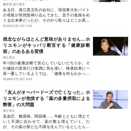
編集したものです。
藤田晋,堀江貴文
ある日、堀江貴文氏の会社に、現役東大生バイト
の母親が突然怒鳴り込んできた。息子の進路をめ
ぐる出来事だったが、そのやり取りはどこか異様
でもあった。この一件には、親子関係に根強く残
2026年5月14日 7:00
る偏った価値観が隠れていた。堀江氏はそこから
何を考えたのか。※本稿は、実業家の藤田晋、堀
残念ながらほとんど意味がありません…ホ
江貴文『心を鍛える』（KADOKAWA）の一部を
リエモンがキッパリ断言する「健康診断
抜粋・編集したものです。
前」のあるある習慣
堀江貴文
年1回の健康診断で安心していないだろうか。そ
の健診の直前だけ体調に気を使い、検査結果に一
喜一憂しているようでは、「健康を何もわかって
いない」と堀江貴文氏は喝破する。大切なのは、
2026年2月18日 8:00
365日間継続してデータを測定する習慣だとい
う。ホリエモン流「医療費を減らすための予防医
「友人がオーバードーズで亡くなった」ホ
療」とは？※本稿は、『予防医療How Much？ 病
リエモンが危惧する「薬の多量摂取による
気のリスクをお金の価値で考えてみた』（堀江貴
弊害」の大問題
文/著、メディカルレビュー社）の一部を抜粋・編
集したものです。
堀江貴文
高血圧、糖尿病、関節痛……年齢とともに増えて
いく不調に合わせて、薬の数も増えていく。だ
が、その薬が新たな不調を生んでいるとしたらど