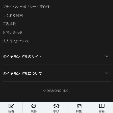
プライバシーポリシー・著作権
よくある質問
広告掲載
お問い合わせ
法人導入について
ダイヤモンド社のサイト
Diamond Online(English)
ダイヤモンド社について
週刊ダイヤモンド
ダイヤモンド社TOP
DIAMONDハーバード・ビジネス・レビュー
© DIAMOND, INC.
会社概要
ダイヤモンドZAi（デジタル版）
採用情報
書籍オンライン
新着
業界
学び
特集
書籍
お知らせ
ザイ・オンライン