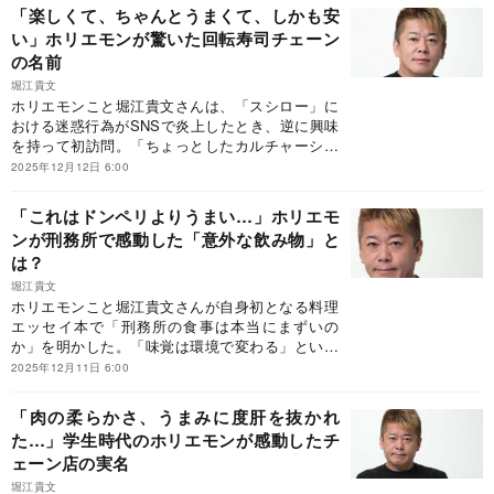
要素をちゃんと知っているか」と問うワケとは。
「楽しくて、ちゃんとうまくて、しかも安
※本稿は、堀江貴文『僕が料理をする理由 ～AI時
い」ホリエモンが驚いた回転寿司チェーン
代を自由に生きる40の視点～』（オレンジペー
の名前
ジ）の一部を抜粋・編集したものです。
堀江貴文
ホリエモンこと堀江貴文さんは、「スシロー」に
おける迷惑行為がSNSで炎上したとき、逆に興味
を持って初訪問。「ちょっとしたカルチャーショ
ックだった」と語る。そこで分析した、回転寿司
2025年12月12日 6:00
に詰まっている、日本の食のクオリティーとエン
タメ力とは。※本稿は、堀江貴文『僕が料理をす
「これはドンペリよりうまい…」ホリエモ
る理由 ～AI時代を自由に生きる40の視点～』
ンが刑務所で感動した「意外な飲み物」と
（オレンジページ）の一部を抜粋・編集したもの
は？
です。
堀江貴文
ホリエモンこと堀江貴文さんが自身初となる料理
エッセイ本で「刑務所の食事は本当にまずいの
か」を明かした。「味覚は環境で変わる」という
ワケとは。※本稿は、堀江貴文『僕が料理をする
2025年12月11日 6:00
理由 ～AI時代を自由に生きる40の視点～』（オ
レンジページ）の一部を抜粋・編集したもので
「肉の柔らかさ、うまみに度肝を抜かれ
す。
た…」学生時代のホリエモンが感動したチ
ェーン店の実名
堀江貴文