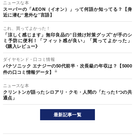
ニュースな本
スーパーの「AEON（イオン）」って何語か知ってる？【身
近に潜む“意外な”言語】
これ、買ってよかった！
「涼しく感じます」無印良品の“日焼け対策グッズ”が手のシ
ミ予防に便利！「フィット感が良い」「買ってよかった」
《購入レビュー》
ダイヤモンド・口コミ情報
パナソニック エナジーの50代前半・次長級の年収は？【5000
件の口コミ情報データ】
ニュースな本
クリントンが語ったシロアリ・クモ・人間の「たった1つの共
通点」
最新記事一覧