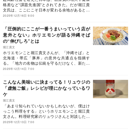
格差など“課題先進国”とされてきた。だが堀江貴
文氏は、ここにこそ日本が変わる余地があると見
る。国民の健康行動を可視化し、テクノロジーで
2025年12月16日 9:00
後押しする仕組みを整えれば、日本は課題解決の
モデルケースになりうるという。※本稿は、実業
「圧倒的にここが一番うまいっていう店が
家の堀江貴文『日本医療再生計画 国民医療費50
意外とない」ホリエモンが語る沖縄そば
兆円時代の提言22』（幻冬舎新書）の一部を抜
の“伸びしろ”とは
粋・編集したものです。
堀江貴文
ホリエモンこと堀江貴文さんが、「沖縄そば」と
北海道・帯広「豚丼」の意外な共通点を指摘す
る。「地方の名物は伝統を守るだけなく、新たな
価値を加えて再構築せよ」と説くワケとは。※本
2025年12月14日 7:00
稿は、堀江貴文『僕が料理をする理由 ～AI時代を
自由に生きる40の視点～』（オレンジページ）の
こんなん美味いに決まってる！リュウジの
一部を抜粋・編集したものです。
「虚無ご飯」レシピが理にかなっているワ
ケ
堀江貴文
「あまり知られていないかもしれないが、僕はけ
っこう料理をする」というホリエモンこと堀江貴
文さん。料理研究家のリュウジさんと対談したと
き、「味の素」の話で盛り上がったという。味の
2025年12月13日 7:00
素に否定的な人に、「料理は化学。〈うまい〉の