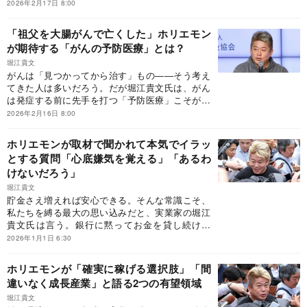
うだろう。「投資」の一環として予防医療を推奨
2026年2月17日 8:00
する堀江貴文氏が注目するのが、見過ごされがち
な医療リスク「ポリファーマシー」だ。専門医の
「祖父を大腸がんで亡くした」ホリエモン
知見も踏まえて、その実態を読み解く。※本稿
が期待する「がんの予防医療」とは？
は、『予防医療How Much？ 病気のリスクをお金
の価値で考えてみた』（堀江貴文/著、メディカル
堀江貴文
がんは「見つかってから治す」もの――そう考え
レビュー社）の一部を抜粋・編集したものです。
てきた人は多いだろう。だが堀江貴文氏は、がん
は発症する前に先手を打つ「予防医療」こそが合
理的だと語る。人間ドックから最先端治療の免疫
2026年2月16日 8:00
細胞療法まで、がん対策のいまを「予防」と「お
金の価値」の観点から読み解いていく。※本稿
ホリエモンが取材で聞かれて本気でイラッ
は、『予防医療How Much？ 病気のリスクをお金
とする質問「心底嫌気を覚える」「あるわ
の価値で考えてみた』（堀江貴文/著、メディカル
けないだろう」
レビュー社）の一部を抜粋・編集したものです。
堀江貴文
貯金さえ増えれば安心できる。そんな常識こそ、
私たちを縛る最大の思い込みだと、実業家の堀江
貴文氏は言う。銀行に黙ってお金を貸し続ける
「貯金信仰」、目的に縛られて行動が狭まる「目
2026年1月1日 6:30
標主義」、平面的な発想しかできない思考停止。
そこから抜け出さなければ、あなたの人生はお金
ホリエモンが「確実に稼げる選択肢」「間
に支配され続けるだろう。あり金を使いこなし、
違いなく成長産業」と語る2つの有望領域
時間と経験に投資する生き方の本質とは？※本稿
は、堀江貴文『あり金は全部使え』（マガジンハ
堀江貴文