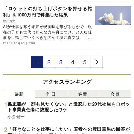
か？※本稿は、堀江貴文『バカ親につけるクス
「ロケットの打ち上げボタンを押せる権
リ』（主婦の友社）の一部を抜粋・編集したもの
利」を1000万円で募集した結果
です。
堀江貴文
AIが仕事を奪う未来が現実味を帯びるなかで、現
在の子ども世代はどんな力を身につけ、どんな仕
事を目指していくべきなのか？堀江貴文は、「レ
ア人材になれれば、AI時代でも金は稼げる」と断
2025年10月20日 7:00
言する。AIに負けない子どもを育てるには、親は
何をすればいいのか？※本稿は、堀江貴文『バカ
親につけるクスリ』（主婦の友社）の一部を抜
1
2
3
4
5
粋・編集したものです。
アクセスランキング
最新
昨日
週間
会員
孫正義が「顔も見たくない」と激怒した20代社員をロボッ
ト事業責任者に抜擢したワケ
小倉健一
「好きなことを仕事にしたい」若者への豊田章男の回答が