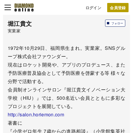
ログイン
堀江貴文
フォロー
実業家
1972年10月29日、福岡県生まれ。実業家。SNSグル
ープ
株式会社ファウンダー。
現在はロケット開発や、アプリのプロデュース、また
予防医療普及
協会として予防医療を啓蒙する等 様々な
分野で活動する。
会員制オンラインサロン『堀江貴文イノベーション大
学校（HIU
）』では、500名近い会員とともに多彩な
プロジェクトを展開し
ている。
http://salon.horiemon.com
著書に
『小学ゼロ年生 7歳からの進路相談』（小学館集英社