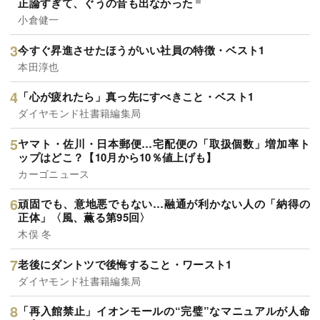
正論すぎて、ぐうの音も出なかった
小倉健一
今すぐ昇進させたほうがいい社員の特徴・ベスト1
本田淳也
「心が疲れたら」真っ先にすべきこと・ベスト1
ダイヤモンド社書籍編集局
ヤマト・佐川・日本郵便…宅配便の「取扱個数」増加率ト
ップはどこ？【10月から10％値上げも】
カーゴニュース
頑固でも、意地悪でもない…融通が利かない人の「納得の
正体」〈風、薫る第95回〉
木俣 冬
老後にダントツで後悔すること・ワースト1
ダイヤモンド社書籍編集局
「再入館禁止」イオンモールの“完璧”なマニュアルが人命