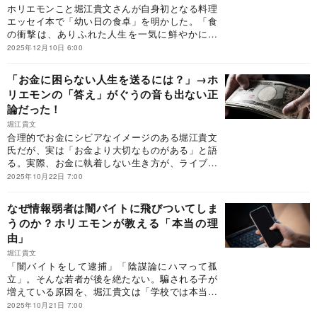
ホリエモンこと堀江貴文さんが自身初となる料理
エッセイ本で「幼い日の食卓」を明かした。「食
の衝撃は、ありふれた人生を一気に鮮やかにす
る」と語る真意とは？※本稿は、堀江貴文『僕が
2025年12月10日 6:00
料理をする理由 ～AI時代を自由に生きる40の視
点～』（オレンジページ）の一部を抜粋・編集し
「お金に困らない人生を送るには？」→ホ
たものです。
リエモンの「答え」がぐうの音も出ない正
論だった！
堀江貴文
合理的でお金にシビアなイメージのある堀江貴文
氏だが、実は「お金より大切なものがある」と語
る。実際、お金に執着しない生き方が、ライブド
アの立ち上げにつながり、自然とお金を引き寄せ
2025年10月22日 7:00
る結果を生んでいるという。本当の意味で子ども
をお金で苦労させないために、親は何を教えるべ
なぜ情報弱者は闇バイトに飛びついてしま
きなのか？※本稿は、堀江貴文『バカ親につける
うのか？ホリエモンが教える「本当の理
クスリ』（主婦の友社）の一部を抜粋・編集した
由」
ものです。
堀江貴文
「闇バイトをして逮捕」「陰謀論にハマって孤
立」。そんな若者が後を絶たない。騙される子が
増えている原因を、堀江貴文は「学校では本当の
教養が学べないから」と看破する。社会の嘘を見
2025年10月21日 7:00
抜ける子どもを育てるには、どうすればいいの