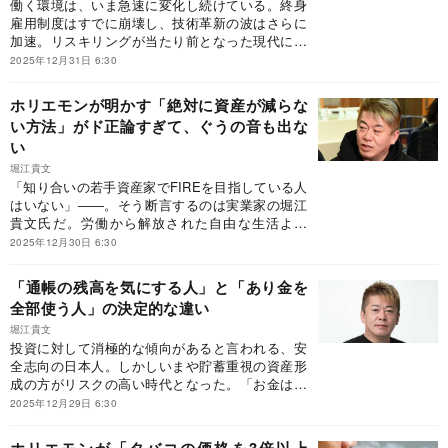
働く環境は、いま急速に変化し続けている。終身
ウス）の一部を抜粋・編集したものです。
雇用制度はすでに崩壊し、技術革新の波はさらに
加速。リスキリングが当たり前となった現代にお
いて、「これから稼げる仕事は何か」と不安や疑
2025年12月31日 6:30
問を抱く人も多いだろう。そんな中、実業家・堀
江貴文氏は 「宇宙とスポーツ」こそが有望な領域
ホリエモンが明かす「絶対に資産が減らな
だ と語る。いったい、その背景にある理由とは何
い方法」がド正論すぎて、ぐうの音も出な
なのか。※本稿は、堀江貴文『あり金は全部使
い
え』（マガジンハウス）の一部を抜粋・編集した
ものです。
堀江貴文
「知り合いの若手資産家でFIREを目指している人
はいない」――。そう断言するのは実業家の堀江
貴文氏だ。労働から解放された自由な生活より
も、はるかに有意義なものがあるという。堀江氏
2025年12月30日 6:30
が幸せな人生をつかむための投資の正解について
解説する。※本稿は、堀江貴文『あり金は全部使
「通帳の残高を気にする人」と「あり金を
え』（マガジンハウス）の一部を抜粋・編集した
全部使う人」の決定的な違い
ものです。
堀江貴文
投資に対して消極的な傾向があると言われる、安
全志向の日本人。しかしいまや貯蓄重視の資産形
成の方がリスクの高い時代となった。「お金はお
金に稼いでもらえ」と言う実業家・堀江貴文氏
2025年12月29日 6:30
が、資本所得の本質を説く。※本稿は、堀江貴文
『あり金は全部使え』（マガジンハウス）の一部