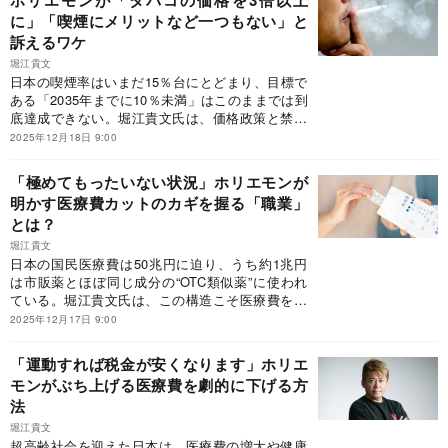
ホリエモンが「タバコの価格を3倍以上
を抜粋・編集したものです。
に」「喫煙にメリットなど一つもない」と
訴えるワケ
堀江貴文
日本の喫煙率はいまだ15％台にとどまり、目標で
ある「2035年までに10％未満」はこのままでは到
底達成できない。堀江貴文氏は、価格政策と禁煙
支援、そして電子タバコを含む一体的な規制こ
2025年12月18日 9:00
そ、喫煙率を確実に下げる現実的手段だと説く。
日本が10年で大きな転換点を迎える方法とは？※
「極めてもったいない状況」ホリエモンが
本稿は、実業家の堀江貴文『日本医療再生計画
明かす医療費カットのカギを握る「職業」
国民医療費50兆円時代の提言22』（幻冬舎新書）
とは？
の一部を抜粋・編集したものです。
堀江貴文
日本の国民医療費は50兆円に迫り、うち約1兆円
は市販薬とほぼ同じ成分の“OTC類似薬”に使われ
ている。堀江貴文氏は、この構造こそ医療費を膨
らませるボトルネックだと指摘する。国の医療リ
2025年12月17日 9:00
ソースを適切に振り分けるために必要な視点を解
く。※本稿は、実業家の堀江貴文『日本医療再生
「運動すれば税金が安くなります」ホリエ
計画 国民医療費50兆円時代の提言22』（幻冬舎
モンがぶち上げる医療費を劇的に下げる方
新書）の一部を抜粋・編集したものです。
法
堀江貴文
超高齢社会を迎えた日本は、医療費の増大や健康