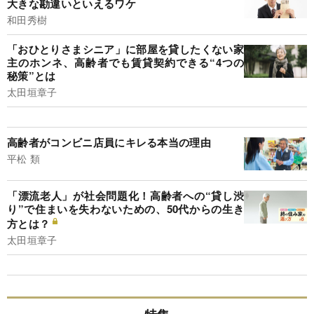
大きな勘違いといえるワケ
和田秀樹
「おひとりさまシニア」に部屋を貸したくない家
主のホンネ、高齢者でも賃貸契約できる“4つの
秘策”とは
太田垣章子
高齢者がコンビニ店員にキレる本当の理由
平松 類
「漂流老人」が社会問題化！高齢者への“貸し渋
り”で住まいを失わないための、50代からの生き
方とは？
太田垣章子