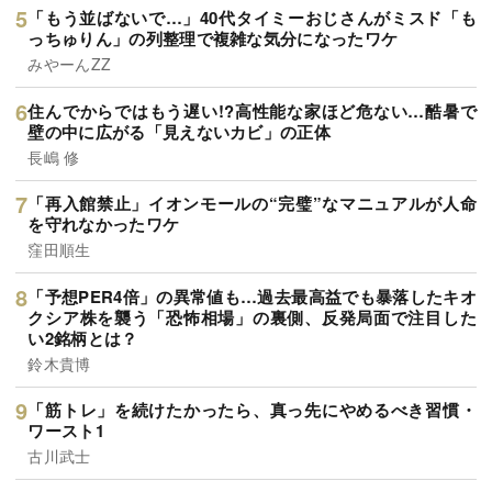
「もう並ばないで…」40代タイミーおじさんがミスド「も
っちゅりん」の列整理で複雑な気分になったワケ
みやーんZZ
住んでからではもう遅い!?高性能な家ほど危ない…酷暑で
壁の中に広がる「見えないカビ」の正体
長嶋 修
「再入館禁止」イオンモールの“完璧”なマニュアルが人命
を守れなかったワケ
窪田順生
「予想PER4倍」の異常値も…過去最高益でも暴落したキオ
クシア株を襲う「恐怖相場」の裏側、反発局面で注目した
い2銘柄とは？
鈴木貴博
「筋トレ」を続けたかったら、真っ先にやめるべき習慣・
ワースト1
古川武士