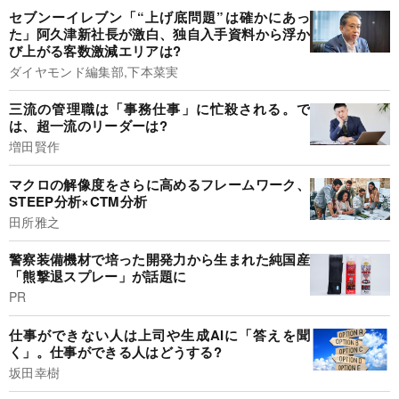
セブンーイレブン「“上げ底問題”は確かにあっ
た」阿久津新社長が激白、独自入手資料から浮か
び上がる客数激減エリアは?
ダイヤモンド編集部,下本菜実
三流の管理職は「事務仕事」に忙殺される。で
は、超一流のリーダーは?
増田賢作
マクロの解像度をさらに高めるフレームワーク、
STEEP分析×CTM分析
田所雅之
警察装備機材で培った開発力から生まれた純国産
「熊撃退スプレー」が話題に
PR
仕事ができない人は上司や生成AIに「答えを聞
く」。仕事ができる人はどうする?
坂田幸樹