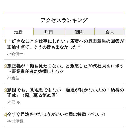
アクセスランキング
最新
昨日
週間
会員
「好きなことを仕事にしたい」若者への豊田章男の回答が
正論すぎて、ぐうの音も出なかった
小倉健一
孫正義が「顔も見たくない」と激怒した20代社員をロボッ
ト事業責任者に抜擢したワケ
小倉健一
頑固でも、意地悪でもない…融通が利かない人の「納得の
正体」〈風、薫る第95回〉
木俣 冬
今すぐ昇進させたほうがいい社員の特徴・ベスト1
本田淳也