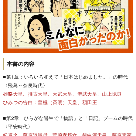
本書の内容
■第1章：いろいろ和えて「日本はじめました。」の時代
〈飛鳥～奈良時代〉
雄略天皇、推古天皇、天武天皇、聖武天皇、山上憶良
ひみつの告白：皇極（斉明）天皇、額田王
■第2章 ひらがな誕生で「物語」と「日記」ブームの時代
〈平安時代〉
紀貫之、藤原道綱母、菅原孝標女、後白河天皇、藤原定家