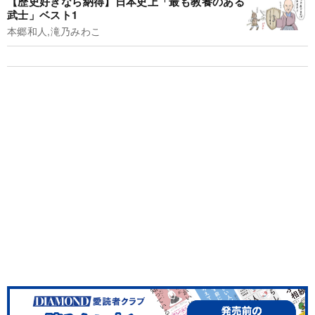
【歴史好きなら納得】日本史上「最も教養のある
武士」ベスト1
本郷和人,滝乃みわこ