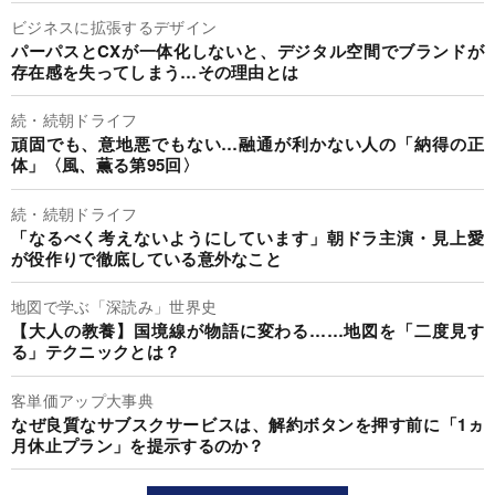
ビジネスに拡張するデザイン
パーパスとCXが一体化しないと、デジタル空間でブランドが
存在感を失ってしまう…その理由とは
続・続朝ドライフ
頑固でも、意地悪でもない…融通が利かない人の「納得の正
体」〈風、薫る第95回〉
続・続朝ドライフ
「なるべく考えないようにしています」朝ドラ主演・見上愛
が役作りで徹底している意外なこと
地図で学ぶ「深読み」世界史
【大人の教養】国境線が物語に変わる……地図を「二度見す
る」テクニックとは？
客単価アップ大事典
なぜ良質なサブスクサービスは、解約ボタンを押す前に「1ヵ
月休止プラン」を提示するのか？