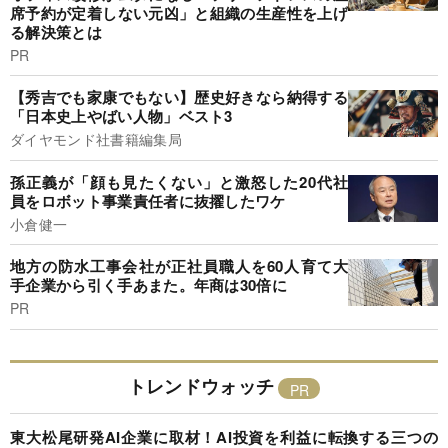
席予約が定着しない元凶」と組織の生産性を上げ
る解決策とは
PR
【秀吉でも家康でもない】歴史好きなら納得する
「日本史上やばい人物」ベスト3
ダイヤモンド社書籍編集局
孫正義が「顔も見たくない」と激怒した20代社
員をロボット事業責任者に抜擢したワケ
小倉健一
地方の防水工事会社が正社員職人を60人育て大
手企業から引く手あまた。年商は30倍に
PR
トレンドウォッチ
東大松尾研発AI企業に取材！AI投資を利益に転換する三つの