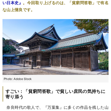
い日本史』
。今回取り上げるのは、「貧窮問答歌」で有名
な山上憶良です。
Photo: Adobe Stock
すごい：「貧窮問答歌」で貧しい庶民の気持ちに
寄り添う
奈良時代の歌人で、『万葉集』に多くの作品を残した山