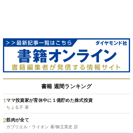
書籍 週間ランキング
ママ投資家が育休中に１億貯めた株式投資
ちょる子 著
筋肉が全て
ガブリエル・ライオン 著/御立英史 訳