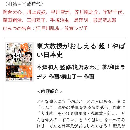
〈明治～平成時代〉
岡倉天心、川上貞奴、早川雪洲、芥川龍之介、宇野千代、
藤田嗣治、三淵嘉子、手塚治虫、黒澤明、忌野清志郎
ひみつの告白：江戸川乱歩、笠置シヅ子
東大教授がおしえる 超！やば
い日本史
本郷和人 監修/滝乃みわこ 著/和田ラ
ヂヲ 作画/横山了一 作画
＜内容紹介＞
どんな偉人にも「やばい」ところはある。 妻に
「うんこ」連発の手紙を送る豊臣秀吉、作家に
「大迷惑」をかける編集者・蔦屋重三郎…。 そ
んな偉人の「すごい」と「やばい」を比べてみ
れば、ぐんと日本史がおもしろくなる！ 歴史が