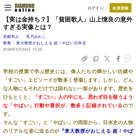
ログイン
【実は金持ち？】「貧困歌人」山上憶良の意外
すぎる実像とは？
本郷和人
滝乃みわこ
教養
東大教授がおしえる 超！やばい日本史
2026年5月30日 15:30
学校の授業で学ぶ歴史には、偉人たちの輝かしい功績や
「すごい」エピソードが数多く登場します。しかし、どん
な人物にもそれだけでは語れない一面があります。歴史を
ひもとくと、
「すごい」人の中にも、思わず目を疑うよう
な「やばい」行動や選択が、数多く記録されている
ので
す。
そんな「すごい」と「やばい」の両面から、日本史の人物
のリアルな姿に迫るのが
『東大教授がおしえる 超！やば