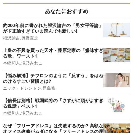
あなたにおすすめ
約200年前に書かれた福沢諭吉の「男女平等論」
がド正論すぎていま読んでも新しい!
福沢諭吉,奥野宣之
上皇の不興を買った天才・藤原定家の「嫌味すぎ
る歌」ワースト1
本郷和人,滝乃みわこ
【悩み解消】テフロンのように「反すう」をはね
のけるすごい習慣とは?
ニック・トレントン,児島修
【信長は別格】戦国武将の「さすがに頭がよすぎ
る逸話」ベスト1
本郷和人,滝乃みわこ
なぜ「フリーアドレス」は失敗するのか? 高額な
オフィス改修がムダになる「フリーアドレスの座