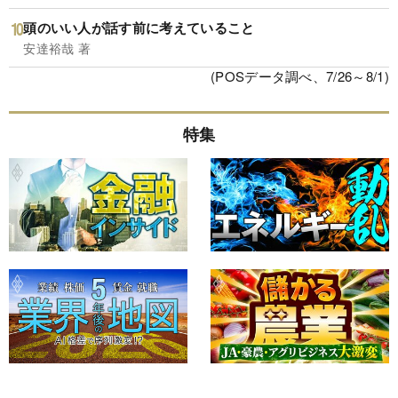
頭のいい人が話す前に考えていること
安達裕哉 著
(POSデータ調べ、7/26～8/1)
特集