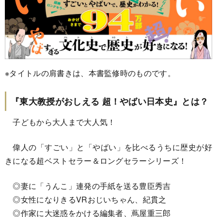
※タイトルの肩書きは、本書監修時のものです。
『東大教授がおしえる 超！やばい日本史』とは？
子どもから大人まで大人気！
偉人の「すごい」と「やばい」を比べるうちに歴史が好
きになる超ベストセラー＆ロングセラーシリーズ！
◎妻に「うんこ」連発の手紙を送る豊臣秀吉
◎女性になりきるVRおじいちゃん、紀貫之
◎作家に大迷惑をかける編集者、蔦屋重三郎