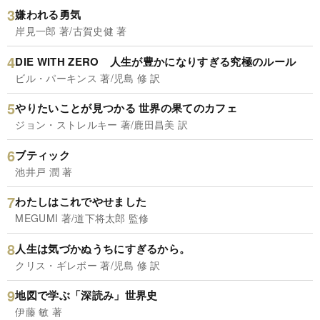
嫌われる勇気
岸見一郎 著/古賀史健 著
DIE WITH ZERO 人生が豊かになりすぎる究極のルール
ビル・パーキンス 著/児島 修 訳
やりたいことが見つかる 世界の果てのカフェ
ジョン・ストレルキー 著/鹿田昌美 訳
ブティック
池井戸 潤 著
わたしはこれでやせました
MEGUMI 著/道下将太郎 監修
人生は気づかぬうちにすぎるから。
クリス・ギレボー 著/児島 修 訳
地図で学ぶ「深読み」世界史
伊藤 敏 著