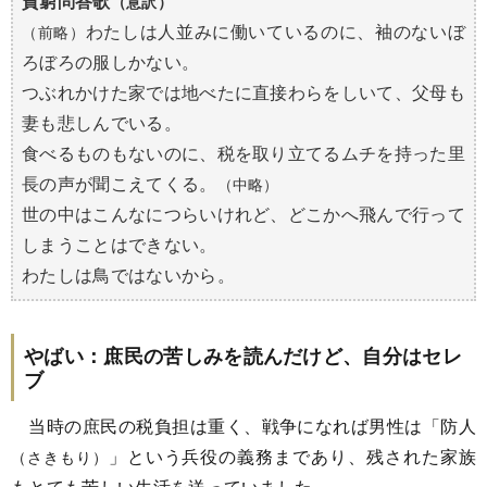
貧窮問答歌
（意訳）
わたしは人並みに働いているのに、袖のないぼ
（前略）
ろぼろの服しかない。
つぶれかけた家では地べたに直接わらをしいて、父母も
妻も悲しんでいる。
食べるものもないのに、税を取り立てるムチを持った里
長の声が聞こえてくる。
（中略）
世の中はこんなにつらいけれど、どこかへ飛んで行って
しまうことはできない。
わたしは鳥ではないから。
やばい：庶民の苦しみを読んだけど、自分はセレ
ブ
当時の庶民の税負担は重く、戦争になれば男性は「防人
」という兵役の義務まであり、残された家族
（さきもり）
もとても苦しい生活を送っていました。