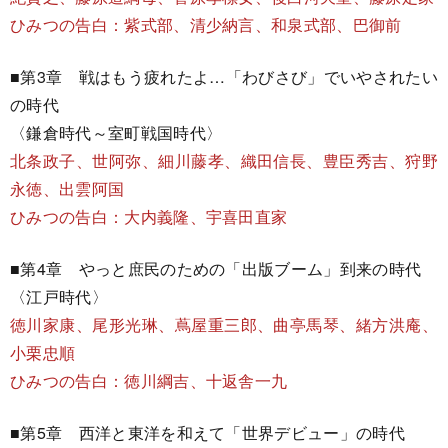
ひみつの告白：紫式部、清少納言、和泉式部、巴御前
■第3章 戦はもう疲れたよ…「わびさび」でいやされたい
の時代
〈鎌倉時代～室町戦国時代〉
北条政子、世阿弥、細川藤孝、織田信長、豊臣秀吉、狩野
永徳、出雲阿国
ひみつの告白：大内義隆、宇喜田直家
■第4章 やっと庶民のための「出版ブーム」到来の時代
〈江戸時代〉
徳川家康、尾形光琳、蔦屋重三郎、曲亭馬琴、緒方洪庵、
小栗忠順
ひみつの告白：徳川綱吉、十返舎一九
■第5章 西洋と東洋を和えて「世界デビュー」の時代