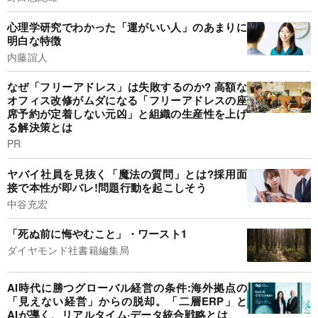
心理学研究でわかった「運がいい人」のあまりに
明白な特徴
内藤誼人
なぜ「フリーアドレス」は失敗するのか? 高額な
オフィス改修がムダになる「フリーアドレスの座
席予約が定着しない元凶」と組織の生産性を上げ
る解決策とは
PR
ヤバイ社員を見抜く「魔法の質問」とは?採用面
接で本性が即バレ!問題行動を起こしそう
中谷充宏
「死ぬ前に悔やむこと」・ワースト1
ダイヤモンド社書籍編集局
AI時代に勝つグローバル経営の条件:海外拠点の
「見えない経営」からの脱却。「二層ERP」と
AIが導く、リアルタイム·データ統合戦略とは