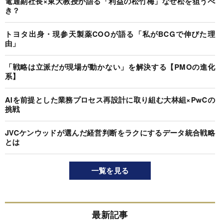
電通副社長×東大教授が語る「利益の松竹梅」なぜ松を狙うべ
き？
トヨタ出身・現参天製薬COOが語る「私がBCGで伸びた理
由」
「戦略は立派だが現場が動かない」を解決する【PMOの進化
系】
AIを前提とした業務プロセス再設計に取り組む大林組×PwCの
挑戦
JVCケンウッドが選んだ経営判断をラクにするデータ統合戦略
とは
一覧を見る
最新記事