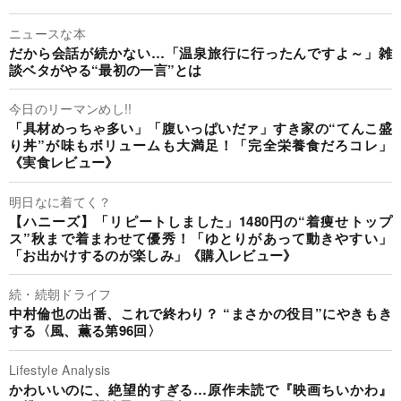
ニュースな本
だから会話が続かない…「温泉旅行に行ったんですよ～」雑
談ベタがやる“最初の一言”とは
今日のリーマンめし!!
「具材めっちゃ多い」「腹いっぱいだァ」すき家の“てんこ盛
り丼”が味もボリュームも大満足！「完全栄養食だろコレ」
《実食レビュー》
明日なに着てく？
【ハニーズ】「リピートしました」1480円の“着痩せトップ
ス”秋まで着まわせて優秀！「ゆとりがあって動きやすい」
「お出かけするのが楽しみ」《購入レビュー》
続・続朝ドライフ
中村倫也の出番、これで終わり？ “まさかの役目”にやきもき
する〈風、薫る第96回〉
Lifestyle Analysis
かわいいのに、絶望的すぎる…原作未読で『映画ちいかわ』