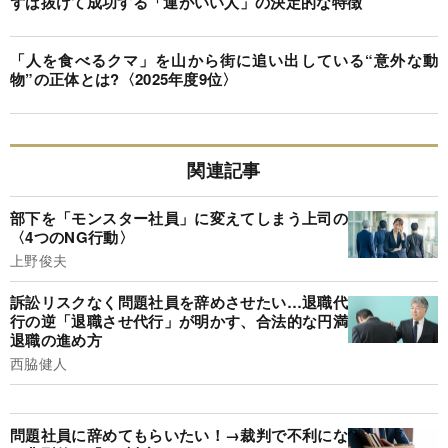
ずば抜けて成功する「運がいい人」の決定的な特徴
「人を食べるクマ」を山から街に追い出している“意外な動
物”の正体とは?〈2025年度9位〉
関連記事
部下を「モンスター社員」に変えてしまう上司の
〈4つのNG行動〉
上野俊夫
訴訟リスクなく問題社員を辞めさせたい…退職代
行の逆「退職させ代行」が明かす、合法的な円満
退職の進め方
西脇健人
問題社員に辞めてもらいたい！→裁判で不利にな