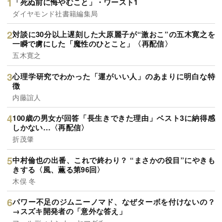
「死ぬ前に悔やむこと」・ワースト1
ダイヤモンド社書籍編集局
対談に30分以上遅刻した大原麗子が“激おこ”の五木寛之を
一瞬で虜にした「魔性のひとこと」〈再配信〉
五木寛之
心理学研究でわかった「運がいい人」のあまりに明白な特
徴
内藤誼人
100歳の男女が回答「長生きできた理由」ベスト3に納得感
しかない…〈再配信〉
折茂肇
中村倫也の出番、これで終わり？ “まさかの役目”にやきも
きする〈風、薫る第96回〉
木俣 冬
パワー不足のジムニーノマド、なぜターボを付けないの？
→スズキ開発者の「意外な答え」