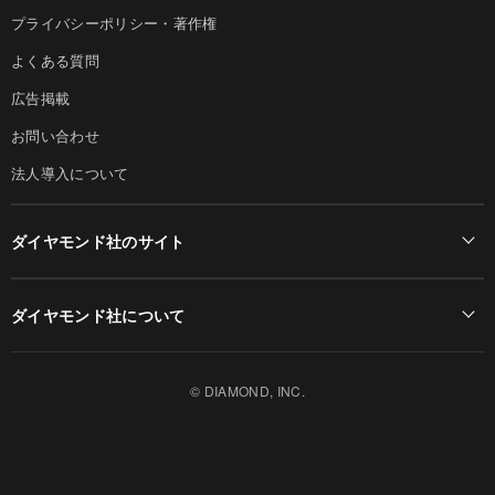
プライバシーポリシー・著作権
よくある質問
広告掲載
お問い合わせ
法人導入について
ダイヤモンド社のサイト
Diamond Online(English)
ダイヤモンド社について
週刊ダイヤモンド
ダイヤモンド社TOP
DIAMONDハーバード・ビジネス・レビュー
© DIAMOND, INC.
会社概要
ダイヤモンドZAi（デジタル版）
採用情報
書籍オンライン
お知らせ
ザイ・オンライン