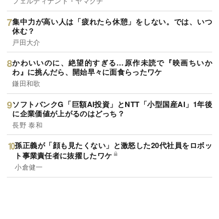
フェルディナント・ヤマグチ
集中力が高い人は「疲れたら休憩」をしない。では、いつ
休む？
戸田大介
かわいいのに、絶望的すぎる…原作未読で『映画ちいか
わ』に挑んだら、開始早々に面食らったワケ
鎌田和歌
ソフトバンクG「巨額AI投資」とNTT「小型国産AI」1年後
に企業価値が上がるのはどっち？
長野 泰和
孫正義が「顔も見たくない」と激怒した20代社員をロボッ
ト事業責任者に抜擢したワケ
小倉健一