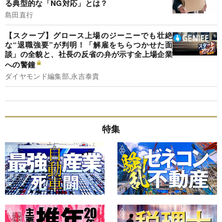
る典型的な「NG対応」とは？
島田直行
【スクープ】グロース上場のジーニーでも壮絶
な“退職強要”が判明！「解雇をちらつかせた面
談」の全貌と、社長の反省の弁が示す全上場企業
への警鐘
ダイヤモンド編集部,永吉泰貴
特集