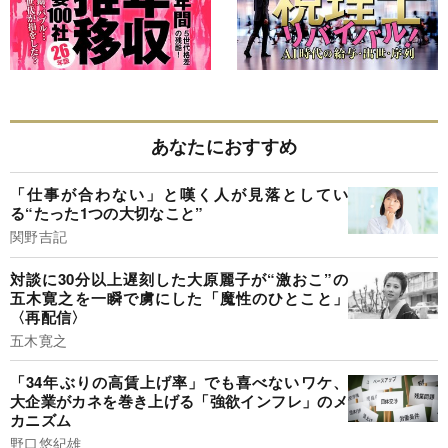
あなたにおすすめ
「仕事が合わない」と嘆く人が見落としてい
る“たった1つの大切なこと”
関野吉記
対談に30分以上遅刻した大原麗子が“激おこ”の
五木寛之を一瞬で虜にした「魔性のひとこと」
〈再配信〉
五木寛之
「34年ぶりの高賃上げ率」でも喜べないワケ、
大企業がカネを巻き上げる「強欲インフレ」のメ
カニズム
野口悠紀雄