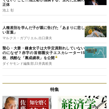
正体
池上 彰
人種差別を学んだ子が親に告げた「あまりに悲し
い言葉」
マルクス・ガブリエル,出口康夫
聖心・大妻・鎌倉女子は大学定員割れしていない
のになぜ？赤字の首都圏女子エスカレーター15
校、残酷な「裏成績表」を公開
ダイヤモンド編集部,臼井真粧美
特集