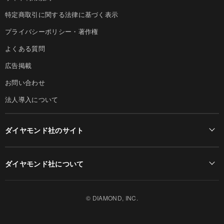
特定商取引に関する法律に基づく表示
プライバシーポリシー・著作権
よくある質問
広告掲載
お問い合わせ
法人導入について
ダイヤモンド社のサイト
Diamond Online(English)
ダイヤモンド社について
週刊ダイヤモンド
ダイヤモンド社TOP
DIAMONDハーバード・ビジネス・レビュー
© DIAMOND, INC.
会社概要
ダイヤモンドZAi（デジタル版）
採用情報
書籍オンライン