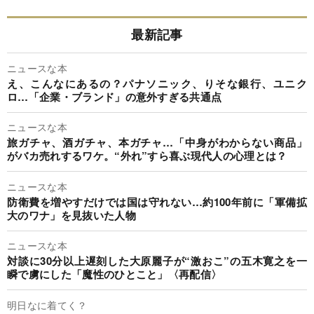
最新記事
ニュースな本
え、こんなにあるの？パナソニック、りそな銀行、ユニク
ロ…「企業・ブランド」の意外すぎる共通点
ニュースな本
旅ガチャ、酒ガチャ、本ガチャ…「中身がわからない商品」
がバカ売れするワケ。“外れ”すら喜ぶ現代人の心理とは？
ニュースな本
防衛費を増やすだけでは国は守れない…約100年前に「軍備拡
大のワナ」を見抜いた人物
ニュースな本
対談に30分以上遅刻した大原麗子が“激おこ”の五木寛之を一
瞬で虜にした「魔性のひとこと」〈再配信〉
明日なに着てく？