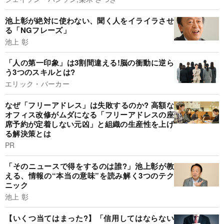
池上彰が絶対に使わない、聞く人をイライラさせ
る「NGフレーズ」
池上 彰
「人の第一印象」は3割間違える!脳の衝動に逆ら
う3つのスキルとは?
エリック・バーカー
なぜ「フリーアドレス」は失敗するのか? 高額な
オフィス改修がムダになる「フリーアドレスの座
席予約が定着しない元凶」と組織の生産性を上げ
る解決策とは
PR
「そのニュースで得をするのは誰?」池上彰が教
える、情報の“本当の意味”を読み解く3つのテク
ニック
池上 彰
【いくつ当てはまった?】「信用してはならない