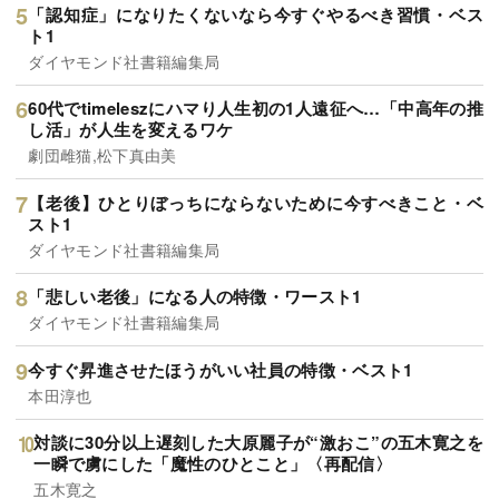
「認知症」になりたくないなら今すぐやるべき習慣・ベス
ト1
ダイヤモンド社書籍編集局
60代でtimeleszにハマり人生初の1人遠征へ…「中高年の推
し活」が人生を変えるワケ
劇団雌猫,松下真由美
【老後】ひとりぼっちにならないために今すべきこと・ベ
スト1
ダイヤモンド社書籍編集局
「悲しい老後」になる人の特徴・ワースト1
ダイヤモンド社書籍編集局
今すぐ昇進させたほうがいい社員の特徴・ベスト1
本田淳也
対談に30分以上遅刻した大原麗子が“激おこ”の五木寛之を
一瞬で虜にした「魔性のひとこと」〈再配信〉
五木寛之