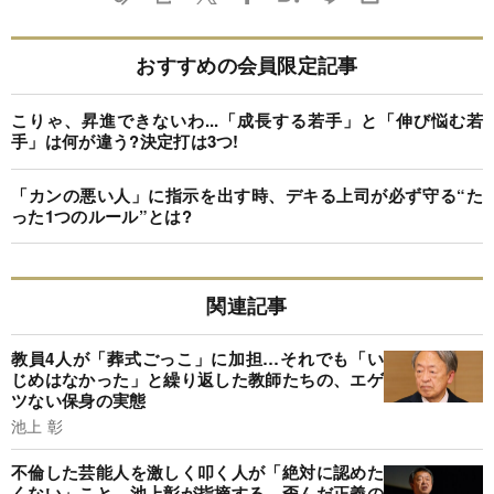
おすすめの会員限定記事
こりゃ、昇進できないわ...「成長する若手」と「伸び悩む若
手」は何が違う?決定打は3つ!
「カンの悪い人」に指示を出す時、デキる上司が必ず守る“た
った1つのルール”とは?
関連記事
教員4人が「葬式ごっこ」に加担…それでも「い
じめはなかった」と繰り返した教師たちの、エゲ
ツない保身の実態
池上 彰
不倫した芸能人を激しく叩く人が「絶対に認めた
くない」こと…池上彰が指摘する、歪んだ正義の