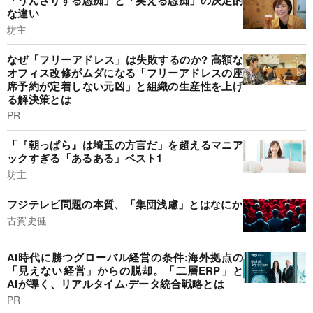
「うんざりする愚痴」と「笑える愚痴」の決定的
な違い
坊主
なぜ「フリーアドレス」は失敗するのか? 高額な
オフィス改修がムダになる「フリーアドレスの座
席予約が定着しない元凶」と組織の生産性を上げ
る解決策とは
PR
「『朝っぱら』は埼玉の方言だ」を超えるマニア
ックすぎる「あるある」ベスト1
坊主
フジテレビ問題の本質、「集団浅慮」とはなにか
古賀史健
AI時代に勝つグローバル経営の条件:海外拠点の
「見えない経営」からの脱却。「二層ERP」と
AIが導く、リアルタイム·データ統合戦略とは
PR