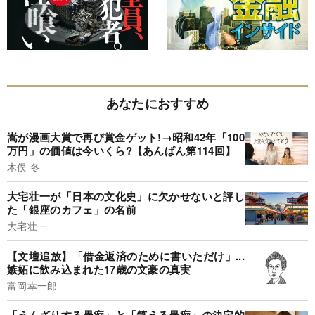
あなたにおすすめ
嵩が漫画大賞で再び賞金ゲット!→昭和42年「100
万円」の価値は今いくら?【あんぱん第114回】
木俣 冬
大宅壮一が「日本の文化史」に欠かせないと評し
た「銀座のカフェ」の名前
大宅壮一
【文壇追放】「借金返済のために書いただけ」...
嫉妬に飲み込まれた17歳の文豪の真実
富岡幸一郎