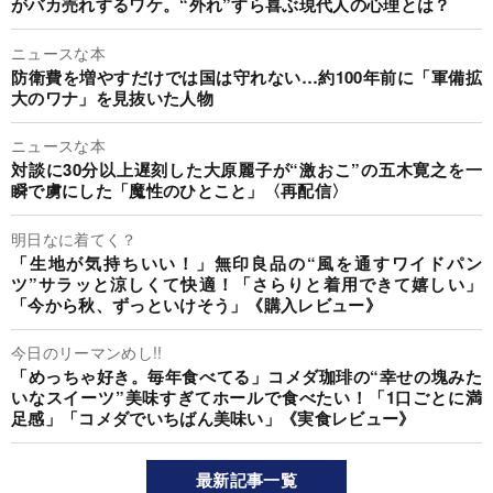
がバカ売れするワケ。“外れ”すら喜ぶ現代人の心理とは？
ニュースな本
防衛費を増やすだけでは国は守れない…約100年前に「軍備拡
大のワナ」を見抜いた人物
ニュースな本
対談に30分以上遅刻した大原麗子が“激おこ”の五木寛之を一
瞬で虜にした「魔性のひとこと」〈再配信〉
明日なに着てく？
「生地が気持ちいい！」無印良品の“風を通すワイドパン
ツ”サラッと涼しくて快適！「さらりと着用できて嬉しい」
「今から秋、ずっといけそう」《購入レビュー》
今日のリーマンめし!!
「めっちゃ好き。毎年食べてる」コメダ珈琲の“幸せの塊みた
いなスイーツ”美味すぎてホールで食べたい！「1口ごとに満
足感」「コメダでいちばん美味い」《実食レビュー》
最新記事一覧