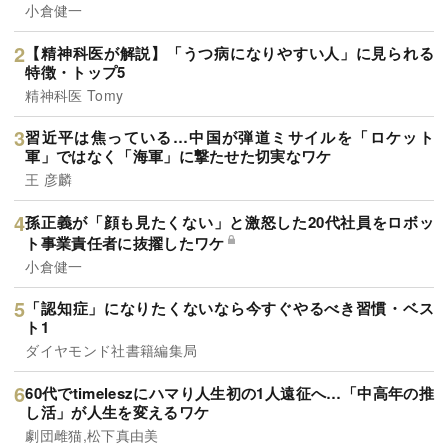
小倉健一
【精神科医が解説】「うつ病になりやすい人」に見られる
特徴・トップ5
精神科医 Tomy
習近平は焦っている…中国が弾道ミサイルを「ロケット
軍」ではなく「海軍」に撃たせた切実なワケ
王 彦麟
孫正義が「顔も見たくない」と激怒した20代社員をロボッ
ト事業責任者に抜擢したワケ
小倉健一
「認知症」になりたくないなら今すぐやるべき習慣・ベス
ト1
ダイヤモンド社書籍編集局
60代でtimeleszにハマり人生初の1人遠征へ…「中高年の推
し活」が人生を変えるワケ
劇団雌猫,松下真由美