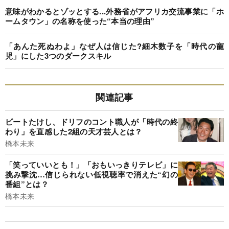
意味がわかるとゾッとする...外務省がアフリカ交流事業に「ホ
ームタウン」の名称を使った“本当の理由”
「あんた死ぬわよ」なぜ人は信じた?細木数子を「時代の寵
児」にした3つのダークスキル
関連記事
ビートたけし、ドリフのコント職人が「時代の終
わり」を直感した2組の天才芸人とは？
橋本未来
「笑っていいとも！」「おもいっきりテレビ」に
挑み撃沈…信じられない低視聴率で消えた“幻の
番組”とは？
橋本未来