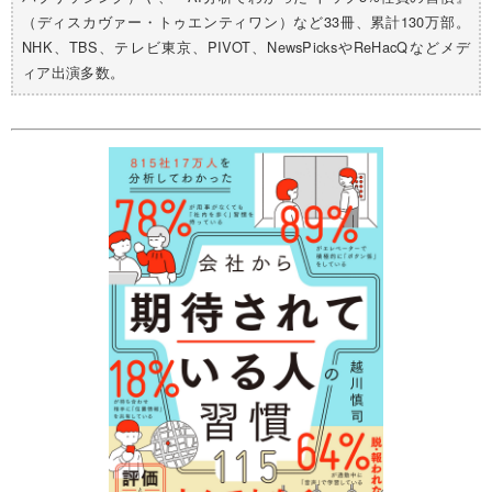
（ディスカヴァー・トゥエンティワン）など33冊、累計130万部。
NHK、TBS、テレビ東京、PIVOT、NewsPicksやReHacQなどメデ
ィア出演多数。