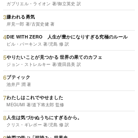
ガブリエル・ライオン 著/御立英史 訳
嫌われる勇気
岸見一郎 著/古賀史健 著
DIE WITH ZERO 人生が豊かになりすぎる究極のルール
ビル・パーキンス 著/児島 修 訳
やりたいことが見つかる 世界の果てのカフェ
ジョン・ストレルキー 著/鹿田昌美 訳
ブティック
池井戸 潤 著
わたしはこれでやせました
MEGUMI 著/道下将太郎 監修
人生は気づかぬうちにすぎるから。
クリス・ギレボー 著/児島 修 訳
地図で学ぶ「深読み」世界史