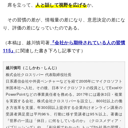
席を立って、
人と話して視野を広げる
か。
その習慣の差が、情報量の差になり、意思決定の差にな
り、評価の差になっていたのである。
（本稿は、越川慎司著
『会社から期待されている人の習慣
115』
に関連した書き下ろし記事です）
越川慎司（こしかわ・しんじ）
株式会社クロスリバー 代表取締役社長
日系通信会社や外資ベンチャーなどを経て2005年にマイクロソフト
米国本社へ入社。その後、日本マイクロソフトの役員としてExcelや
PowerPointなどの事業責任者を務める。2017年には週休3日・複業
を実践する会社、株式会社クロスリバーを設立し、800社以上の働
き方改革を支援。年300回以上提供する企業向けオンライン講座の
受講者満足度は平均96％、行動に移す受講者は95％以上。著書は
『世界の一流は「休日」に何をしているのか』（クロスメディア・
パブリッシング）や、『AI分析でわかった トップ5%社員の習慣』