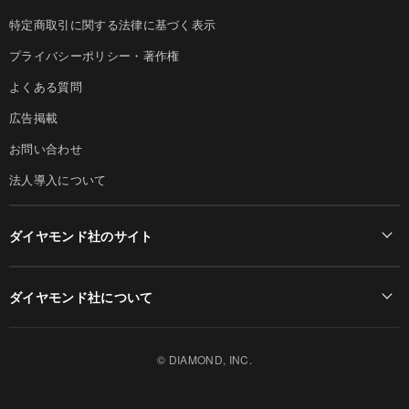
特定商取引に関する法律に基づく表示
プライバシーポリシー・著作権
よくある質問
広告掲載
お問い合わせ
法人導入について
ダイヤモンド社のサイト
Diamond Online(English)
ダイヤモンド社について
週刊ダイヤモンド
ダイヤモンド社TOP
DIAMONDハーバード・ビジネス・レビュー
© DIAMOND, INC.
会社概要
ダイヤモンドZAi（デジタル版）
採用情報
書籍オンライン