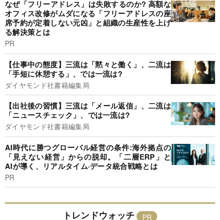
なぜ「フリーアドレス」は失敗するのか? 高額な
オフィス改修がムダになる「フリーアドレスの座
席予約が定着しない元凶」と組織の生産性を上げ
る解決策とは
PR
【仕事中の態度】三流は「黙々と働く」、二流は
「手短に休憩する」、では一流は?
ダイヤモンド社書籍編集局
【出社後の習慣】三流は「メール返信」、二流は
「ニュースチェック」、では一流は?
ダイヤモンド社書籍編集局
AI時代に勝つグローバル経営の条件:海外拠点の
「見えない経営」からの脱却。「二層ERP」と
AIが導く、リアルタイム·データ統合戦略とは
PR
トレンドウォッチ