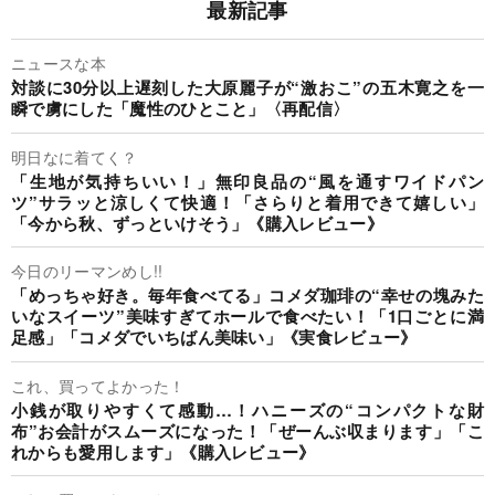
最新記事
ニュースな本
対談に30分以上遅刻した大原麗子が“激おこ”の五木寛之を一
瞬で虜にした「魔性のひとこと」〈再配信〉
明日なに着てく？
「生地が気持ちいい！」無印良品の“風を通すワイドパン
ツ”サラッと涼しくて快適！「さらりと着用できて嬉しい」
「今から秋、ずっといけそう」《購入レビュー》
今日のリーマンめし!!
「めっちゃ好き。毎年食べてる」コメダ珈琲の“幸せの塊みた
いなスイーツ”美味すぎてホールで食べたい！「1口ごとに満
足感」「コメダでいちばん美味い」《実食レビュー》
これ、買ってよかった！
小銭が取りやすくて感動…！ハニーズの“コンパクトな財
布”お会計がスムーズになった！「ぜーんぶ収まります」「こ
れからも愛用します」《購入レビュー》