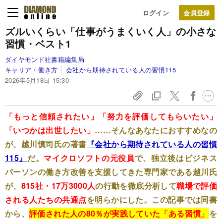
ログイン
ズルいくらい「仕事がうまくいく人」の小さな
習慣・ベスト1
ダイヤモンド社書籍編集局
キャリア・働き方
会社から期待されている人の習慣115
2026年5月18日 15:30
「もっと信頼されたい」「努力を評価してもらいたい」
「いつかは出世したい」
……そんなあなたにおすすめなの
が、越川慎司氏の著書
『会社から期待されている人の習慣
115』
だ。
マイクロソフトの元役員
で、独立後はビジネス
パーソンの働き方改善を支援してきた専門家である越川氏
が、
815社・17万3000人
の行動を徹底分析して
職場で評価
される人たちの共通点
を明らかにした。この記事では同書
から、
評価された人の80％が実践していた「ある習慣」
を