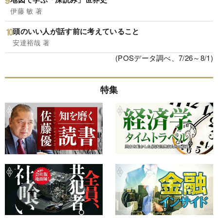
伊藤 敏 著
頭のいい人が話す前に考えていること
安達裕哉 著
(POSデータ調べ、7/26～8/1)
特集