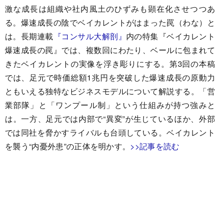
激な成長は組織や社内風土のひずみも顕在化させつつあ
る。爆速成長の陰でベイカレントがはまった罠（わな）と
は。長期連載
『コンサル大解剖』
内の特集『ベイカレント
爆速成長の罠』では、複数回にわたり、ベールに包まれて
きたベイカレントの実像を浮き彫りにする。第3回の本稿
では、足元で時価総額1兆円を突破した爆速成長の原動力
ともいえる独特なビジネスモデルについて解説する。「営
業部隊」と「ワンプール制」という仕組みが持つ強みと
は。一方、足元では内部で“異変”が生じているほか、外部
では同社を脅かすライバルも台頭している。ベイカレント
を襲う“内憂外患”の正体を明かす。
>>記事を読む