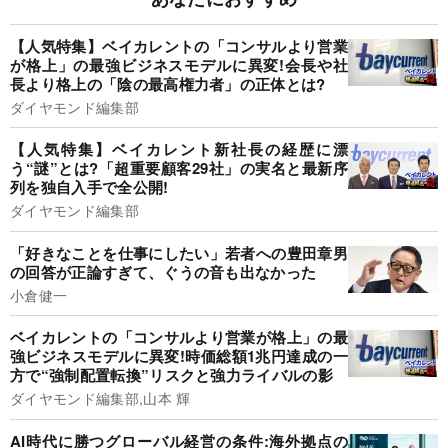
【人気特集】ベイカレントの「コンサルより営業
が格上」の最強ビジネスモデルに異変!会長や社
長より格上の「陰の最高権力者」の正体とは?
ダイヤモンド編集部
【人気特集】ベイカレント新社長の経歴に漂
う“謎”とは?「超重要顧客29社」の実名と最新序
列を独自入手で全公開!
ダイヤモンド編集部
「好きなことを仕事にしたい」若者への豊田章男
の回答が正論すぎて、ぐうの音も出なかった
小倉健一
ベイカレントの「コンサルより営業が格上」の最
強ビジネスモデルに異変!時価総額1兆円達成の一
方で“強制配置転換”リスクと強力ライバルの影
ダイヤモンド編集部,山本 輝
AI時代に勝つグローバル経営の条件:海外拠点の