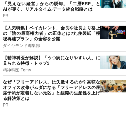
「見えない経営」からの脱却。「二層ERP」と
AIが導く、リアルタイム·データ統合戦略とは
PR
【人気特集】ベイカレント、会長や社長より格上
の「陰の最高権力者」の正体とは?丸住製紙「極
秘再建プラン」の全容を公開
ダイヤモンド編集部
【精神科医が解説】「うつ病になりやすい人」に
見られる特徴・トップ5
精神科医 Tomy
なぜ「フリーアドレス」は失敗するのか? 高額な
オフィス改修がムダになる「フリーアドレスの座
席予約が定着しない元凶」と組織の生産性を上げ
る解決策とは
PR