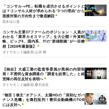
「コンサル→PE」転職を成功させるポイントと
は？コンサル人材が求められる“3つの理由”から
面接対策の方向性まで徹底解説
高木ゆり恵
コンサル主要37ファームのポジション・人員が
わかる「業界カオスマップ」を大公開！外資戦
略、ビッグ4、国内系、ITの“群雄割拠”が一目瞭
然【2026年最新版】
ダイヤモンド編集部,山本 輝
【独自】大盛工業の監査等委員が異例の内部告
発！不透明な資金調達の「調査を妨害した」と経
営陣の再任反対を表明へ
ダイヤモンド編集部,重石岳史
“物言う株主”オアシス、太陽HDの「深刻なガバ
ナンス危機」を痛烈批判！豊田自動織機のTOB
には反対へ