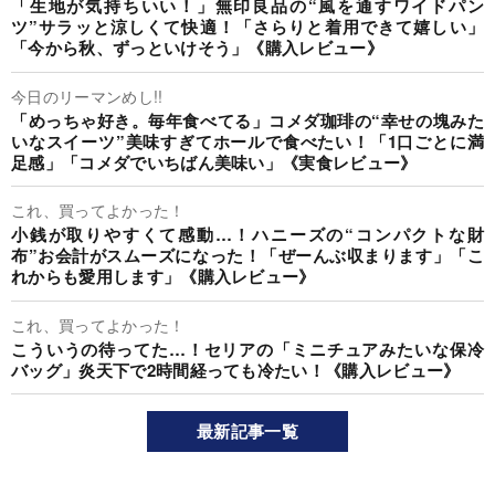
「生地が気持ちいい！」無印良品の“風を通すワイドパン
ツ”サラッと涼しくて快適！「さらりと着用できて嬉しい」
「今から秋、ずっといけそう」《購入レビュー》
今日のリーマンめし!!
「めっちゃ好き。毎年食べてる」コメダ珈琲の“幸せの塊みた
いなスイーツ”美味すぎてホールで食べたい！「1口ごとに満
足感」「コメダでいちばん美味い」《実食レビュー》
これ、買ってよかった！
小銭が取りやすくて感動…！ハニーズの“コンパクトな財
布”お会計がスムーズになった！「ぜーんぶ収まります」「こ
れからも愛用します」《購入レビュー》
これ、買ってよかった！
こういうの待ってた…！セリアの「ミニチュアみたいな保冷
バッグ」炎天下で2時間経っても冷たい！《購入レビュー》
最新記事一覧