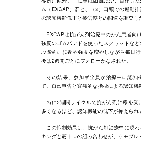
移例は除外）。仕事は困難だが、自律した生
ム（EXCAP）群と、（2）口頭での運動
の認知機能低下と疲労感との関連を調査し
EXCAPは抗がん剤治療中のがん患者向
強度のゴムバンドを使ったスクワットなど
段階的に歩数や強度を増やしながら毎日行う
後は2週間ごとにフォローがなされた。
その結果、参加者全員が治療中に認知機
て、自己申告と客観的な指標による認知機
特に2週間サイクルで抗がん剤治療を受
多くなるほど、認知機能の低下が抑えられ
この抑制効果は、抗がん剤治療中に現れ
キングと筋トレの組み合わせが、ケモブレ