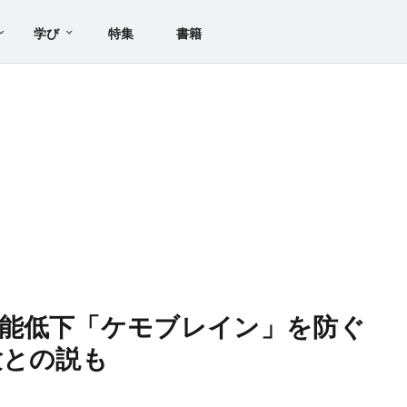
学び
特集
書籍
能低下「ケモブレイン」を防ぐ
験との説も