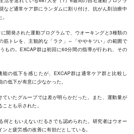
活を送れている687人を（1）6週間の自宅運動プログラ
推奨など通常ケア群にランダムに割り付け、抗がん剤治療中
た。
けに開発された運動プログラムで、ウオーキングと3種類の
の筋トレを、主観的な「ラク」～「ややキツい」の範囲で
もの。EXCAP群は初回に60分間の指導が行われ、その
能の低下を感じたが、EXCAP群は通常ケア群と比較し
能の低下が有意に少なかった。
けていたグループでは差が明らかだった。また、運動量が
ることも示された。
る何ともいえないだるさでも認められた。研究者はウオー
インと疲労感の改善に有効だとしている。