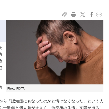
あ
療
症
経
力
Photo:PIXTA
、
から「認知症にもなったのかと情けなくなった」という人
ら十数年と個人差が大きく、治療後の生活に支障が出るこ