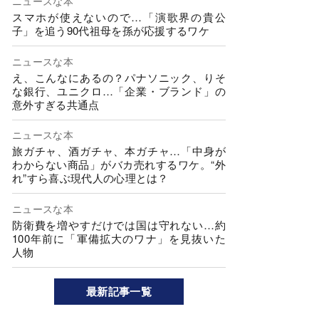
ニュースな本
スマホが使えないので…「演歌界の貴公
子」を追う90代祖母を孫が応援するワケ
ニュースな本
え、こんなにあるの？パナソニック、りそ
な銀行、ユニクロ…「企業・ブランド」の
意外すぎる共通点
ニュースな本
旅ガチャ、酒ガチャ、本ガチャ…「中身が
わからない商品」がバカ売れするワケ。“外
れ”すら喜ぶ現代人の心理とは？
ニュースな本
防衛費を増やすだけでは国は守れない…約
100年前に「軍備拡大のワナ」を見抜いた
人物
最新記事一覧