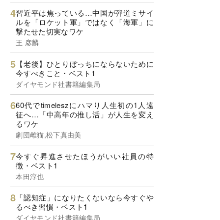
習近平は焦っている…中国が弾道ミサイ
ルを「ロケット軍」ではなく「海軍」に
撃たせた切実なワケ
王 彦麟
【老後】ひとりぼっちにならないために
今すべきこと・ベスト1
ダイヤモンド社書籍編集局
60代でtimeleszにハマり人生初の1人遠
征へ…「中高年の推し活」が人生を変え
るワケ
劇団雌猫,松下真由美
今すぐ昇進させたほうがいい社員の特
徴・ベスト1
本田淳也
「認知症」になりたくないなら今すぐや
るべき習慣・ベスト1
ダイヤモンド社書籍編集局