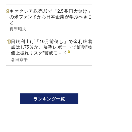
キオクシア株売却で「2.5兆円大儲け」
の米ファンドから日本企業が学ぶべきこ
と
真壁昭夫
日銀利上げ「10月前倒し」で金利終着
点は1.75％か、展望レポートで鮮明“物
価上振れリスク”警戒モ－ド
森田京平
ランキング一覧