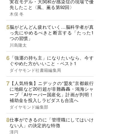
実在モデル・大関和が感染症の現場で優
先したこと〈風、薫る第92回〉
木俣 冬
脳がどんどん疲れていく…脳科学者が真
っ先にやめるべきと断言する「たった1
つの習慣」
川島隆太
「強運の持ち主」になりたいなら、今す
ぐやめた方がいいこと・ベスト1
ダイヤモンド社書籍編集局
【人気特集】ニデックの“盟友”京都銀行
に地銀など20行超が非難轟轟・鴻海シャ
ープ「AIサーバー国産化」計画が判明！
補助金を投入しラピダスも合流へ
ダイヤモンド編集部
仕事ができるのに「管理職にしてはいけ
ない人」の決定的な特徴
澤円