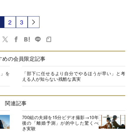
2
3
すめの会員限定記事
人」を
「部下に任せるより自分でやるほうが早い」と考
える人が知らない残酷な真実
関連記事
700組の夫婦を15分ビデオ撮影→10年
後の「離婚予測」が的中した驚くべ
き実験