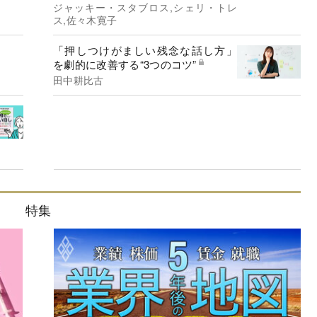
ジャッキー・スタブロス,シェリ・トレ
ス,佐々木寛子
「押しつけがましい残念な話し方」
を劇的に改善する“3つのコツ”
田中耕比古
特集