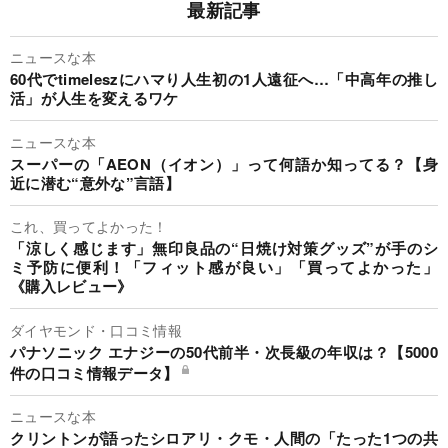
最新記事
ニュースな本
60代でtimeleszにハマり人生初の1人遠征へ…「中高年の推し
活」が人生を変えるワケ
ニュースな本
スーパーの「AEON（イオン）」って何語か知ってる？【身
近に潜む“意外な”言語】
これ、買ってよかった！
「涼しく感じます」無印良品の“日焼け対策グッズ”が手のシ
ミ予防に便利！「フィット感が良い」「買ってよかった」
《購入レビュー》
ダイヤモンド・口コミ情報
パナソニック エナジーの50代前半・次長級の年収は？【5000
件の口コミ情報データ】
ニュースな本
クリントンが語ったシロアリ・クモ・人間の「たった1つの共