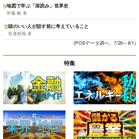
地図で学ぶ「深読み」世界史
伊藤 敏 著
頭のいい人が話す前に考えていること
安達裕哉 著
(POSデータ調べ、7/26～8/1)
特集