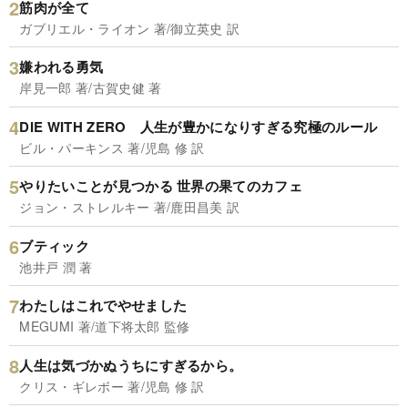
筋肉が全て
ガブリエル・ライオン 著/御立英史 訳
嫌われる勇気
岸見一郎 著/古賀史健 著
DIE WITH ZERO 人生が豊かになりすぎる究極のルール
ビル・パーキンス 著/児島 修 訳
やりたいことが見つかる 世界の果てのカフェ
ジョン・ストレルキー 著/鹿田昌美 訳
ブティック
池井戸 潤 著
わたしはこれでやせました
MEGUMI 著/道下将太郎 監修
人生は気づかぬうちにすぎるから。
クリス・ギレボー 著/児島 修 訳