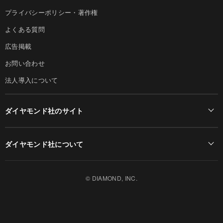
プライバシーポリシー・著作権
よくある質問
広告掲載
お問い合わせ
法人導入について
ダイヤモンド社のサイト
Diamond Online(English)
ダイヤモンド社について
週刊ダイヤモンド
ダイヤモンド社TOP
DIAMONDハーバード・ビジネス・レビュー
© DIAMOND, INC.
会社概要
ダイヤモンドZAi（デジタル版）
採用情報
書籍オンライン
お知らせ
ザイ・オンライン