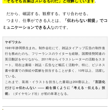
「そもそも言葉はズレるものだ」と理解しています
。
だから、確認する。観察する。すり合わせる。
つまり、仕事ができる人とは、
「伝わらない前提」でコ
ミュニケーションできる人
なのです。
ヤギワタル
1981年静岡県生まれ。制作会社にて、雑誌タイアップ広告の制作進
行を務めたのち、フリーランスのライターを経験。国際情勢関連の
英日翻訳をやりながら、2011年からイラストレーターの活動をスタ
ート。現在は書籍・雑誌・広告など幅広く活動中。特に、ビジネス
書や新書での挿絵や図解を担当することが多く、10年以上、活躍し
ている。
これまで、装画・イラストを担当した書籍は200冊以上。『
言語化
だけじゃ伝わんない ―― 絵を描くように「考える・伝える」技
』（ダイヤモンド社）が初の単著となる。
術