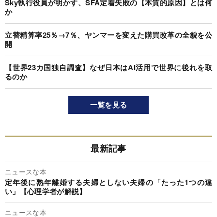
Sky執行役員が明かす、SFA定着失敗の【本質的原因】とは何
か
立替精算率25％→7％、ヤンマーを変えた購買改革の全貌を公
開
【世界23カ国独自調査】なぜ日本はAI活用で世界に後れを取
るのか
一覧を見る
最新記事
ニュースな本
定年後に熟年離婚する夫婦としない夫婦の「たった1つの違
い」【心理学者が解説】
ニュースな本