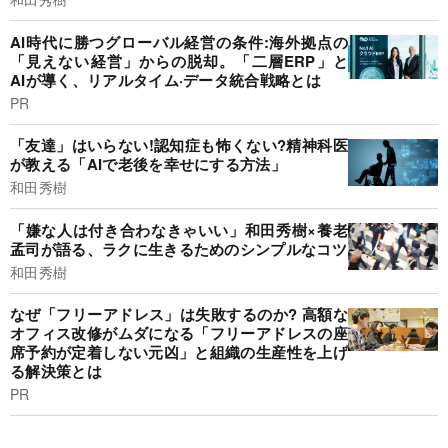
AI時代に勝つグローバル経営の条件:海外拠点の
「見えない経営」からの脱却。「二層ERP」と
AIが導く、リアルタイム·データ統合戦略とは
PR
「友達」はいらない!認知症も怖くない?精神科医
が教える「AIで老後を幸せにする方法」
和田秀樹
「嫌な人は付き合わなきゃいい」和田秀樹×養老
孟司が語る、ラクに生きるためのシンプルなコツ
和田秀樹
なぜ「フリーアドレス」は失敗するのか? 高額な
オフィス改修がムダになる「フリーアドレスの座
席予約が定着しない元凶」と組織の生産性を上げ
る解決策とは
PR