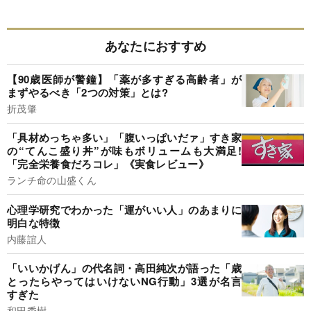
あなたにおすすめ
【90歳医師が警鐘】「薬が多すぎる高齢者」が
まずやるべき「2つの対策」とは?
折茂肇
「具材めっちゃ多い」「腹いっぱいだァ」すき家
の“てんこ盛り丼”が味もボリュームも大満足!
「完全栄養食だろコレ」《実食レビュー》
ランチ命の山盛くん
心理学研究でわかった「運がいい人」のあまりに
明白な特徴
内藤誼人
「いいかげん」の代名詞・高田純次が語った「歳
とったらやってはいけないNG行動」3選が名言
すぎた
和田秀樹