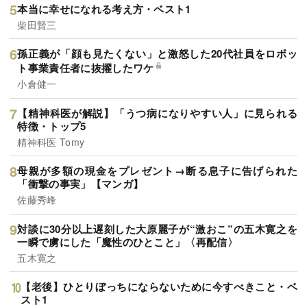
本当に幸せになれる考え方・ベスト1
柴田賢三
孫正義が「顔も見たくない」と激怒した20代社員をロボッ
ト事業責任者に抜擢したワケ
小倉健一
【精神科医が解説】「うつ病になりやすい人」に見られる
特徴・トップ5
精神科医 Tomy
母親が多額の現金をプレゼント→断る息子に告げられた
「衝撃の事実」【マンガ】
佐藤秀峰
対談に30分以上遅刻した大原麗子が“激おこ”の五木寛之を
一瞬で虜にした「魔性のひとこと」〈再配信〉
五木寛之
【老後】ひとりぼっちにならないために今すべきこと・ベ
スト1