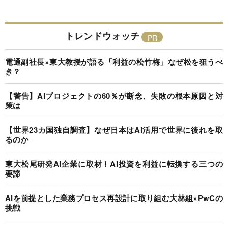
トレンドウォッチ
電通副社長×東大教授が語る「利益の松竹梅」なぜ松を狙うべ
き？
【警告】AIプロジェクトの60％が断念、失敗の根本原因と対
策は
【世界23カ国独自調査】なぜ日本はAI活用で世界に後れを取
るのか
東大松尾研発AI企業に取材！AI投資を利益に転換する三つの
要諦
AIを前提とした業務プロセス再設計に取り組む大林組×PwCの
挑戦