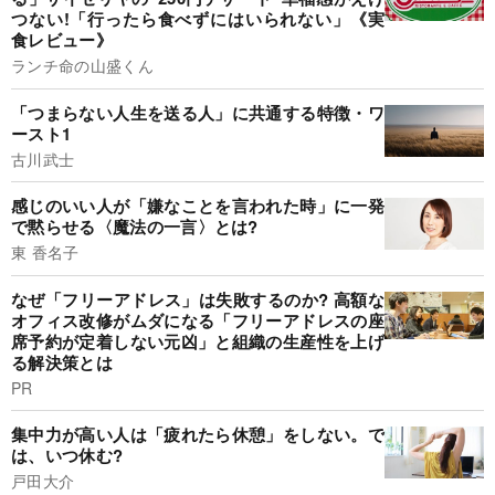
つない!「行ったら食べずにはいられない」《実
食レビュー》
ランチ命の山盛くん
「つまらない人生を送る人」に共通する特徴・ワ
ースト1
古川武士
感じのいい人が「嫌なことを言われた時」に一発
で黙らせる〈魔法の一言〉とは?
東 香名子
なぜ「フリーアドレス」は失敗するのか? 高額な
オフィス改修がムダになる「フリーアドレスの座
席予約が定着しない元凶」と組織の生産性を上げ
る解決策とは
PR
集中力が高い人は「疲れたら休憩」をしない。で
は、いつ休む?
戸田大介