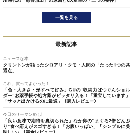
AI時代の「顧客流出」の原因とCX変革の「三つの要件」
一覧を見る
最新記事
ニュースな本
クリントンが語ったシロアリ・クモ・人間の「たった1つの共
通点」
これ、買ってよかった！
「色・大きさ・形すべて好み」GUの“収納力ばつぐんショル
ダー”お薬手帳や処方薬がピッタリ入る！「重宝しています」
「サッと出かけるのに最適」《購入レビュー》
今日のリーマンめし!!
「良い意味で期待を裏切られた」なか卯の“まぐろ2倍どんぶ
り”食べ応えがスゴすぎる！「お腹いっぱい」「シンプルに美
味しい」《実食レビュー》