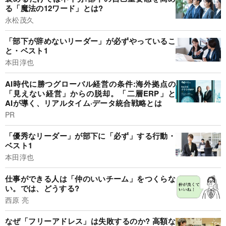
る「魔法の12ワード」とは?
永松茂久
「部下が辞めないリーダー」が必ずやっているこ
と・ベスト1
本田淳也
AI時代に勝つグローバル経営の条件:海外拠点の
「見えない経営」からの脱却。「二層ERP」と
AIが導く、リアルタイム·データ統合戦略とは
PR
「優秀なリーダー」が部下に「必ず」する行動・
ベスト1
本田淳也
仕事ができる人は「仲のいいチーム」をつくらな
い。では、どうする?
西原 亮
なぜ「フリーアドレス」は失敗するのか? 高額な