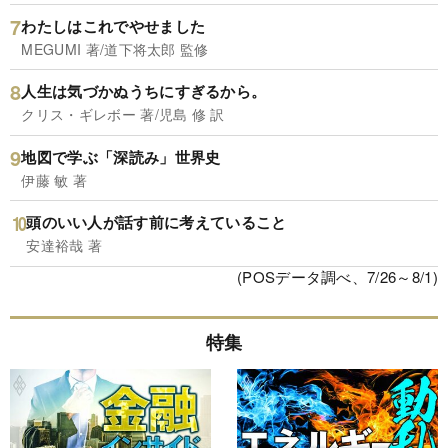
わたしはこれでやせました
MEGUMI 著/道下将太郎 監修
人生は気づかぬうちにすぎるから。
クリス・ギレボー 著/児島 修 訳
地図で学ぶ「深読み」世界史
伊藤 敏 著
頭のいい人が話す前に考えていること
安達裕哉 著
(POSデータ調べ、7/26～8/1)
特集