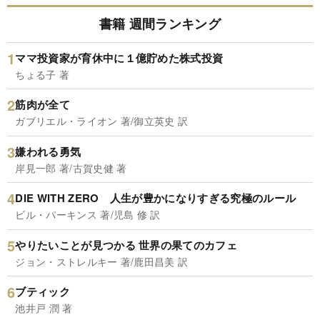
書籍 週間ランキング
ママ投資家が育休中に１億貯めた株式投資
ちょる子 著
筋肉が全て
ガブリエル・ライオン 著/御立英史 訳
嫌われる勇気
岸見一郎 著/古賀史健 著
DIE WITH ZERO 人生が豊かになりすぎる究極のルール
ビル・パーキンス 著/児島 修 訳
やりたいことが見つかる 世界の果てのカフェ
ジョン・ストレルキー 著/鹿田昌美 訳
ブティック
池井戸 潤 著