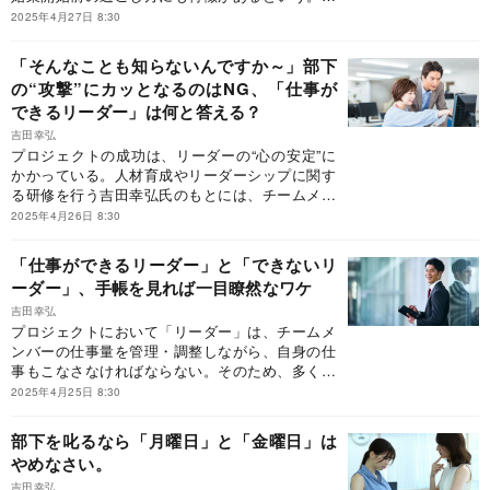
自のリーダーシップ論・マネジメント論を確立
2025年4月27日 8:30
し、コンサルティングや講演・研修などを行って
いる吉田幸弘氏が、リーダーが身につけるべき時
「そんなことも知らないんですか～」部下
間管理術を伝授する。※本稿は、吉田幸弘『仕事
の“攻撃”にカッとなるのはNG、「仕事が
が速いリーダー 仕事に追われるリーダーの時間の
できるリーダー」は何と答える？
使い方』（あさ出版）の一部を抜粋・編集したも
のです。
吉田幸弘
プロジェクトの成功は、リーダーの“心の安定”に
かかっている。人材育成やリーダーシップに関す
る研修を行う吉田幸弘氏のもとには、チームメン
バーとの関係に悩むリーダーからの相談も寄せら
2025年4月26日 8:30
れるという。メンバーを信頼しきれず、すべての
仕事を引き受ける負けず嫌いなリーダー、Lさん
「仕事ができるリーダー」と「できないリ
に足りない“視点”とは？※本稿は、吉田幸弘『仕事
ーダー」、手帳を見れば一目瞭然なワケ
が速いリーダー 仕事に追われるリーダーの時間の
使い方』（あさ出版）の一部を抜粋・編集したも
吉田幸弘
プロジェクトにおいて「リーダー」は、チームメ
のです。
ンバーの仕事量を管理・調整しながら、自身の仕
事もこなさなければならない。そのため、多くの
仕事を請け負うのがリーダーの役目と考える人も
2025年4月25日 8:30
多い。だが、仕事が速いリーダーは、仕事を詰め
込まず「サボり時間」を大切にするという。人財
部下を叱るなら「月曜日」と「金曜日」は
育成コンサルタントの吉田幸弘氏が、リーダーの
やめなさい。
在るべき姿について説く。※本稿は、吉田幸弘
『仕事が速いリーダー 仕事に追われるリーダーの
吉田幸弘