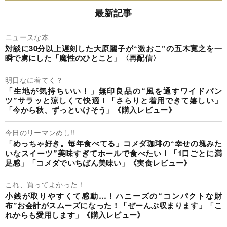
最新記事
ニュースな本
対談に30分以上遅刻した大原麗子が“激おこ”の五木寛之を一
瞬で虜にした「魔性のひとこと」〈再配信〉
明日なに着てく？
「生地が気持ちいい！」無印良品の“風を通すワイドパン
ツ”サラッと涼しくて快適！「さらりと着用できて嬉しい」
「今から秋、ずっといけそう」《購入レビュー》
今日のリーマンめし!!
「めっちゃ好き。毎年食べてる」コメダ珈琲の“幸せの塊みた
いなスイーツ”美味すぎてホールで食べたい！「1口ごとに満
足感」「コメダでいちばん美味い」《実食レビュー》
これ、買ってよかった！
小銭が取りやすくて感動…！ハニーズの“コンパクトな財
布”お会計がスムーズになった！「ぜーんぶ収まります」「こ
れからも愛用します」《購入レビュー》