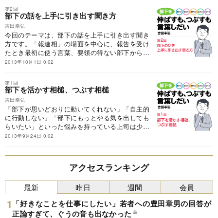
あったのです。
第2回
部下の話を上手に引き出す聞き方
吉田幸弘
今回のテーマは、部下の話を上手に引き出す聞き
方です。「報連相」の場面を中心に、報告を受け
たとき最初に使う言葉、要領の得ない部下から話
を引き出す言葉、もっと考えてもらいたいときに
2013年10月1日 0:02
部下を思考停止させない言葉、年上の部下との人
間関係をよくする言葉などを紹介します。
第1回
部下を活かす相槌、つぶす相槌
吉田幸弘
「部下が思いどおりに動いてくれない」「自主的
に行動しない」「部下にもっとやる気を出しても
らいたい」といった悩みを持っている上司は少な
くありません。しかし、その背景に、部下とのコ
2013年9月24日 0:02
ミュニケーションに問題があることも……。ちょ
っとした言い回しで、部下のやる気を引き出すこ
とができます。
アクセスランキング
最新
昨日
週間
会員
「好きなことを仕事にしたい」若者への豊田章男の回答が
正論すぎて、ぐうの音も出なかった