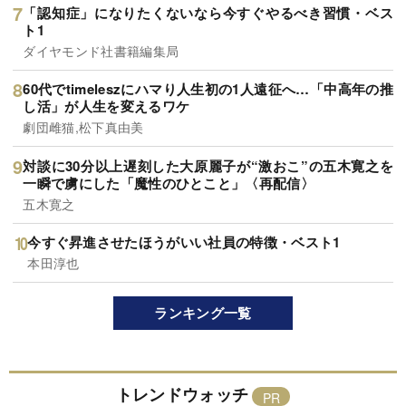
「認知症」になりたくないなら今すぐやるべき習慣・ベス
ト1
ダイヤモンド社書籍編集局
60代でtimeleszにハマり人生初の1人遠征へ…「中高年の推
し活」が人生を変えるワケ
劇団雌猫,松下真由美
対談に30分以上遅刻した大原麗子が“激おこ”の五木寛之を
一瞬で虜にした「魔性のひとこと」〈再配信〉
五木寛之
今すぐ昇進させたほうがいい社員の特徴・ベスト1
本田淳也
ランキング一覧
トレンドウォッチ