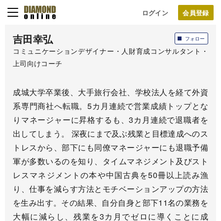
ログイン
吉田幸弘
フォロー
コミュニケーションデザイナー・人財育成コンサルタント・
上司向けコーチ
成城大学卒業後、大手旅行会社、学校法人を経て外資
系専門商社へ転職。5カ月連続で営業成績トップとな
りマネージャーに昇格するも、3カ月連続で退職者を
出してしまう。 深夜にまで及ぶ残業と目標達成へのス
トレスから、部下にも同僚マネージャーにも退職予備
軍が多数いるのを知り、タイムマネジメント及びスト
レスマネジメントの本や中国古典を50冊以上読み漁
り、仕事を減らす方法とモチベーションアップの方法
を生み出す。その結果、自分自身と部下11名の業務を
大幅に減らし、残業を3カ月でゼロに導くことに成