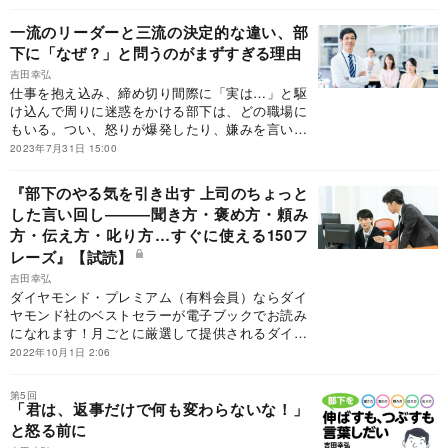
く、「あのリーダーのために、手伝ってあげた
い」と思わせる伝え方とは？ 3万人のリーダー
一流のリーダーと三流の決定的な違い、部
育成を通じて抽出した、賢いリーダーに共通する
下に「なぜ？」と問うのがまずすぎる理由
「得する伝え方」を紹介する。※本書は、吉田幸
弘『伝え方でいつも得するリーダーなぜか損する
吉田幸弘
仕事を抱え込み、締め切り間際に「実は…」と駆
リーダー』（PHP研究所）を一部抜粋・編集した
け込んで周りに迷惑をかける部下は、どの職場に
ものです。
もいる。つい、怒りが爆発したり、嫌みを言いた
くなったりするが、これはリーダーの信頼が失墜
2023年7月31日 15:00
する「損する」パターン。賢いリーダーは、そん
な部下すら動かし、最終的に得をする。では、ど
『部下のやる気を引き出す 上司のちょっと
んな伝え方をするのか？ 3万人のリーダーを育
した言い回し―――聞き方・褒め方・頼み
ててきた吉田幸弘氏は、次のようにアドバイスす
方・伝え方・叱り方…すぐに使える150フ
る。※本書は、吉田幸弘『伝え方でいつも得する
リーダーなぜか損するリーダー』（PHP研究所）
レーズ』【試読】
を一部抜粋・編集したものです。
吉田幸弘
ダイヤモンド・プレミアム（有料会員）ならダイ
ヤモンド社のベストセラーが電子ブックでお読み
になれます！月ごとに厳選して提供されるダイヤ
モンド社の話題の書籍から、ここでは一部を抜粋
2022年10月1日 2:06
して無料記事としてお届けします。全体をお読み
になりたい方はぜひダイヤモンド・プレミアム
第5回
（有料会員）にご登録ください！今回は2022年10
「君は、返事だけで何も変わらないな！」
月提供開始の『部下のやる気を引き出す 上司のち
と怒る前に
ょっとした言い回し―――聞き方・褒め方・頼み