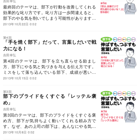
吉田幸弘
方・伝え方・叱り方…すぐに使える150フレー
最終回のテーマは、部下が行動を改善してくれる
ズ』。コミュニケーションも円滑になり、部下の
効果的な叱り方です。叱り方は一歩間違えると、
やる気も上がるうまい「言い回し」を、事例を交
部下のやる気を削いでしまう可能性があります。
えて解説します。
打たれ弱い草食部下、叱っても何も変わらない部
2013年10月22日 0:02
下、他人に責任をなすりつける部下など困った部
下でも、ちょっとした工夫で大きく変わってくれ
第4回
ます。
「手を焼く部下」だって、言葉しだいで戦
力になる！
吉田幸弘
第4回のテーマは、部下を立ち直らせる励まし
方、部下にやる気と気づきを与える伝え方です。
ミスをして落ち込んでいる部下、成績が悪い部
下、反発してくる年上の部下、個人ばかりでチー
2013年10月15日 0:02
ムを意識しない次期リーダー候補の部下など、
「手を焼く部下」も言い方しだいで、自発的に動
第3回
いてくれます。
部下のプライドをくすぐる「レッテル褒
め」
吉田幸弘
第3回のテーマは、部下のプライドをくすぐる褒
め方、部下が気持ちよく動いてくれる頼み方で
す。なぜ、あの上司の部下は、あんなにやる気が
あるのだろうか、自発的に動くのかと思ったこと
2013年10月8日 0:02
はありませんか。その秘訣は、褒め方・頼み方に