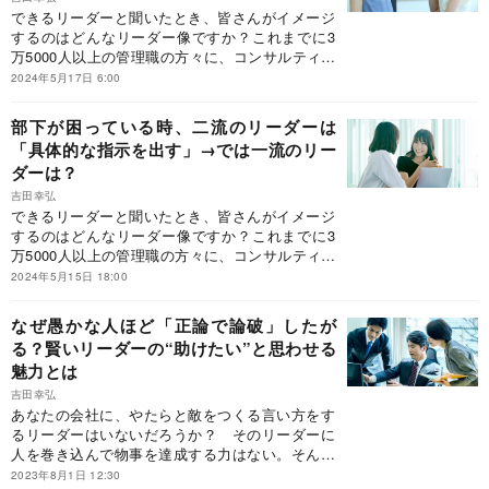
できるリーダーと聞いたとき、皆さんがイメージ
時間の使い方』（あさ出版）の一部を抜粋・編集
するのはどんなリーダー像ですか？これまでに3
したものです。
万5000人以上の管理職の方々に、コンサルティン
グやセミナーを行ってきた吉田幸弘氏は「できる
2024年5月17日 6:00
リーダーほど“見えないところ”を大切にしてい
る」といいます。前回に続き、新刊『リーダーシ
部下が困っている時、二流のリーダーは
ップは「見えないところ」が9割』（青春出版社
「具体的な指示を出す」→では一流のリー
刊）から、部下のパフォーマンスを最大限に引き
ダーは？
出す「部下ノート」について抜粋して紹介しま
す。
吉田幸弘
できるリーダーと聞いたとき、皆さんがイメージ
するのはどんなリーダー像ですか？これまでに3
万5000人以上の管理職の方々に、コンサルティン
グやセミナーを行ってきた吉田幸弘氏は「できる
2024年5月15日 18:00
リーダーほど“見えないところ”を大切にしてい
る」といいます。そこで今回は新刊『リーダーシ
なぜ愚かな人ほど「正論で論破」したが
ップは「見えないところ」が9割』（青春出版社
る？賢いリーダーの“助けたい”と思わせる
刊）から、優秀なリーダーほど大切にしている
魅力とは
「共感型リーダーシップ」について抜粋して紹介
します。
吉田幸弘
あなたの会社に、やたらと敵をつくる言い方をす
るリーダーはいないだろうか？ そのリーダーに
人を巻き込んで物事を達成する力はない。そんな
リーダーを反面教師に、無用に敵をつくることな
2023年8月1日 12:30