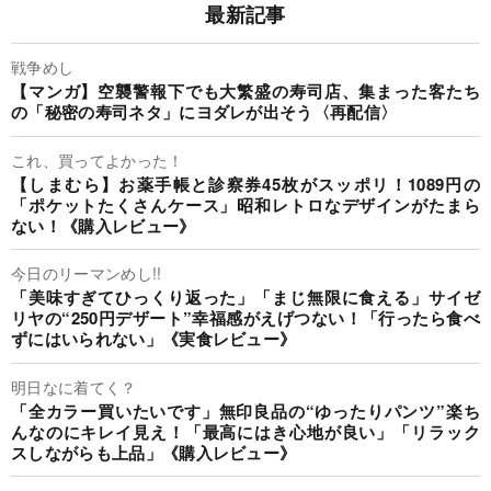
最新記事
戦争めし
【マンガ】空襲警報下でも大繁盛の寿司店、集まった客たち
の「秘密の寿司ネタ」にヨダレが出そう〈再配信〉
これ、買ってよかった！
【しまむら】お薬手帳と診察券45枚がスッポリ！1089円の
「ポケットたくさんケース」昭和レトロなデザインがたまら
ない！《購入レビュー》
今日のリーマンめし!!
「美味すぎてひっくり返った」「まじ無限に食える」サイゼ
リヤの“250円デザート”幸福感がえげつない！「行ったら食べ
ずにはいられない」《実食レビュー》
明日なに着てく？
「全カラー買いたいです」無印良品の“ゆったりパンツ”楽ち
んなのにキレイ見え！「最高にはき心地が良い」「リラック
スしながらも上品」《購入レビュー》