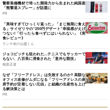
警察装備機材で培った開発力から生まれた純国産
「熊撃退スプレー」が話題に
PR
「美味すぎてひっくり返った」「まじ無限に食え
る」サイゼリヤの“250円デザート”幸福感がえげ
つない!「行ったら食べずにはいられない」《実
食レビュー》
ランチ命の山盛くん
ジョコビッチも狙われた...テニスでもサッカーで
もない、八百長に浸食された「意外な競技」
相原正道
なぜ「フリーアドレス」は失敗するのか? 高額な
オフィス改修がムダになる「フリーアドレスの座
席予約が定着しない元凶」と組織の生産性を上げ
る解決策とは
PR