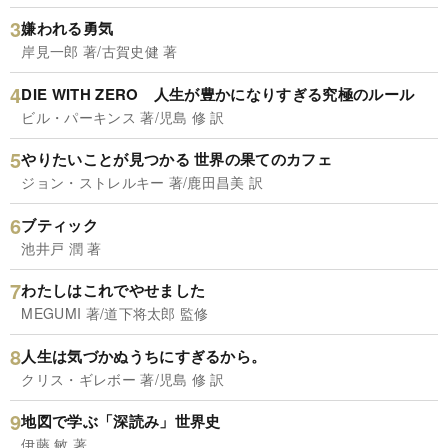
嫌われる勇気
岸見一郎 著/古賀史健 著
DIE WITH ZERO 人生が豊かになりすぎる究極のルール
ビル・パーキンス 著/児島 修 訳
やりたいことが見つかる 世界の果てのカフェ
ジョン・ストレルキー 著/鹿田昌美 訳
ブティック
池井戸 潤 著
わたしはこれでやせました
MEGUMI 著/道下将太郎 監修
人生は気づかぬうちにすぎるから。
クリス・ギレボー 著/児島 修 訳
地図で学ぶ「深読み」世界史
伊藤 敏 著