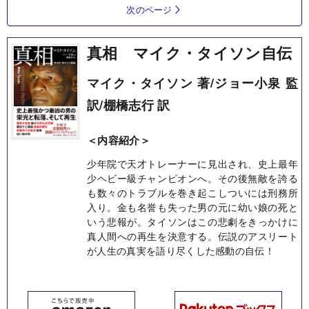
次のページ
真相 マイク・タイソン自伝
マイク・タイソン 著/ジョー小泉 監
訳/棚橋志行 訳
＜内容紹介＞
少年院で天才トレーナーに見出され、史上最年
少ヘビー級チャンピオンへ。その後無敵を誇る
も数々のトラブルを巻き起こしついには刑務所
入り。金も名誉も失った男の元に幼い娘の死と
いう悲報が。タイソンはこの悲劇をきっかけに
真人間への再生を決意する。伝説のアスリート
が人生の真実を語り尽くした感動の自伝！