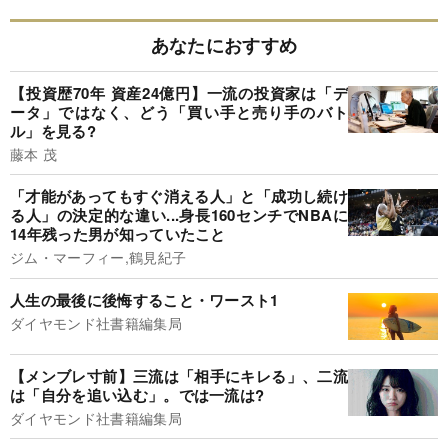
あなたにおすすめ
【投資歴70年 資産24億円】一流の投資家は「デ
ータ」ではなく、どう「買い手と売り手のバト
ル」を見る?
藤本 茂
「才能があってもすぐ消える人」と「成功し続け
る人」の決定的な違い...身長160センチでNBAに
14年残った男が知っていたこと
ジム・マーフィー,鶴見紀子
人生の最後に後悔すること・ワースト1
ダイヤモンド社書籍編集局
【メンブレ寸前】三流は「相手にキレる」、二流
は「自分を追い込む」。では一流は?
ダイヤモンド社書籍編集局