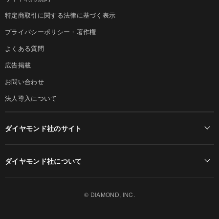
特定商取引に関する法律に基づく表示
プライバシーポリシー・著作権
よくある質問
広告掲載
お問い合わせ
法人導入について
ダイヤモンド社のサイト
Diamond Online(English)
ダイヤモンド社について
週刊ダイヤモンド
ダイヤモンド社TOP
DIAMONDハーバード・ビジネス・レビュー
© DIAMOND, INC.
会社概要
ダイヤモンドZAi（デジタル版）
採用情報
書籍オンライン