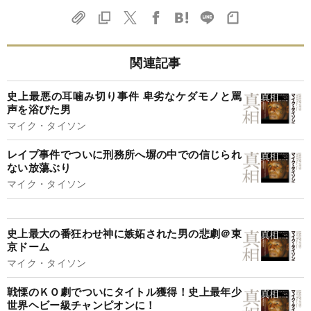
関連記事
史上最悪の耳噛み切り事件 卑劣なケダモノと罵
声を浴びた男
マイク・タイソン
レイプ事件でついに刑務所へ塀の中での信じられ
ない放蕩ぶり
マイク・タイソン
史上最大の番狂わせ神に嫉妬された男の悲劇＠東
京ドーム
マイク・タイソン
戦慄のＫＯ劇でついにタイトル獲得！史上最年少
世界ヘビー級チャンピオンに！