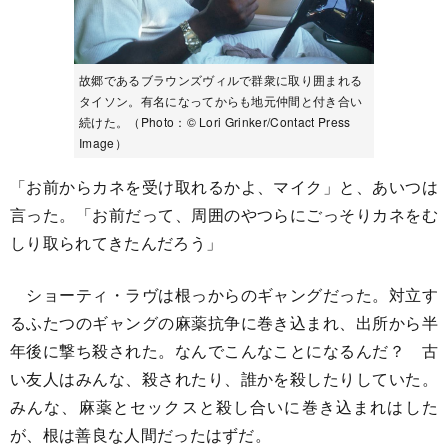
故郷であるブラウンズヴィルで群衆に取り囲まれる
タイソン。有名になってからも地元仲間と付き合い
続けた。（Photo：© Lori Grinker/Contact Press
Image）
「お前からカネを受け取れるかよ、マイク」と、あいつは
言った。「お前だって、周囲のやつらにごっそりカネをむ
しり取られてきたんだろう」
ショーティ・ラヴは根っからのギャングだった。対立す
るふたつのギャングの麻薬抗争に巻き込まれ、出所から半
年後に撃ち殺された。なんでこんなことになるんだ？ 古
い友人はみんな、殺されたり、誰かを殺したりしていた。
みんな、麻薬とセックスと殺し合いに巻き込まれはした
が、根は善良な人間だったはずだ。