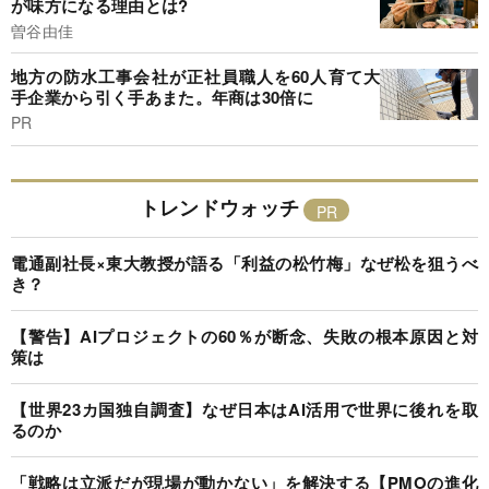
が味方になる理由とは?
曽谷由佳
地方の防水工事会社が正社員職人を60人育て大
手企業から引く手あまた。年商は30倍に
PR
トレンドウォッチ
電通副社長×東大教授が語る「利益の松竹梅」なぜ松を狙うべ
き？
【警告】AIプロジェクトの60％が断念、失敗の根本原因と対
策は
【世界23カ国独自調査】なぜ日本はAI活用で世界に後れを取
るのか
「戦略は立派だが現場が動かない」を解決する【PMOの進化