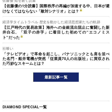
佐藤優 知を磨く読書
【佐藤優の1分読書】国際秩序の再編が加速する中、日本が避
けなくてはならない「敵対シナリオ」とは？
経済学タイムトラベル 歴史を動かした経済思想家たちの軌跡
【江戸時代の貿易政策】海外への金銀流出阻止に奮闘した新
井白石、「双子の赤字」に着目した初めての“エコノミス
ト”だった
社喰い
「テレビデオ」で革命を起こし、パナソニックとも肩を並べ
た名門・船井電機が突然「従業員70人の出版社」に買収され
た巧妙なスキームとは？
最新記事一覧
DIAMOND SPECIAL一覧