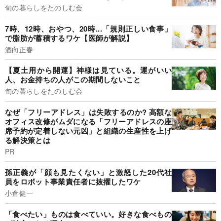
旬の暮らしをたのしむ会
7時、12時、おやつ、20時...「規則正しい食事」
で脂肪が蓄積するワケ【医師が解説】
酒向正春
【夏土用から開運】神様は見ている。運がいい
人、お金持ちの人がこの期間しないこと
旬の暮らしをたのしむ会
なぜ「フリーアドレス」は失敗するのか? 高額な
オフィス改修がムダになる「フリーアドレスの座
席予約が定着しない元凶」と組織の生産性を上げ
る解決策とは
PR
孫正義が「顔も見たくない」と激怒した20代社
員をロボット事業責任者に抜擢したワケ
小倉健一
「食べたい」ものは食べていい。好きな食べもの