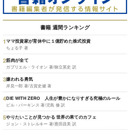
書籍 週間ランキング
ママ投資家が育休中に１億貯めた株式投資
ちょる子 著
筋肉が全て
ガブリエル・ライオン 著/御立英史 訳
嫌われる勇気
岸見一郎 著/古賀史健 著
DIE WITH ZERO 人生が豊かになりすぎる究極のルール
ビル・パーキンス 著/児島 修 訳
やりたいことが見つかる 世界の果てのカフェ
ジョン・ストレルキー 著/鹿田昌美 訳