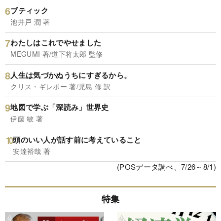
ブティック
池井戸 潤 著
わたしはこれでやせました
MEGUMI 著/道下将太郎 監修
人生は気づかぬうちにすぎるから。
クリス・ギレボー 著/児島 修 訳
地図で学ぶ「深読み」世界史
伊藤 敏 著
頭のいい人が話す前に考えていること
安達裕哉 著
(POSデータ調べ、7/26～8/1)
特集