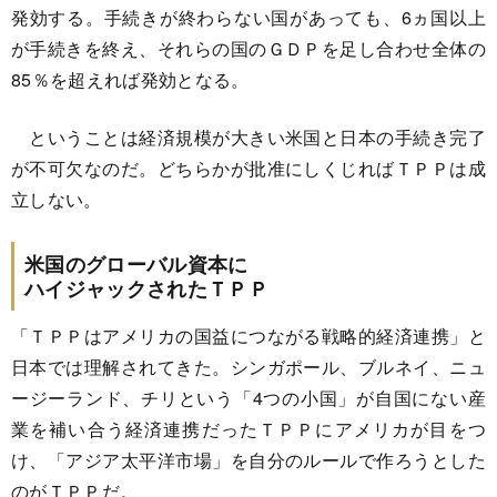
発効する。手続きが終わらない国があっても、6ヵ国以上
が手続きを終え、それらの国のＧＤＰを足し合わせ全体の
85％を超えれば発効となる。
ということは経済規模が大きい米国と日本の手続き完了
が不可欠なのだ。どちらかが批准にしくじればＴＰＰは成
立しない。
米国のグローバル資本に
ハイジャックされたＴＰＰ
「ＴＰＰはアメリカの国益につながる戦略的経済連携」と
日本では理解されてきた。シンガポール、ブルネイ、ニュ
ージーランド、チリという「4つの小国」が自国にない産
業を補い合う経済連携だったＴＰＰにアメリカが目をつ
け、「アジア太平洋市場」を自分のルールで作ろうとした
のがＴＰＰだ。