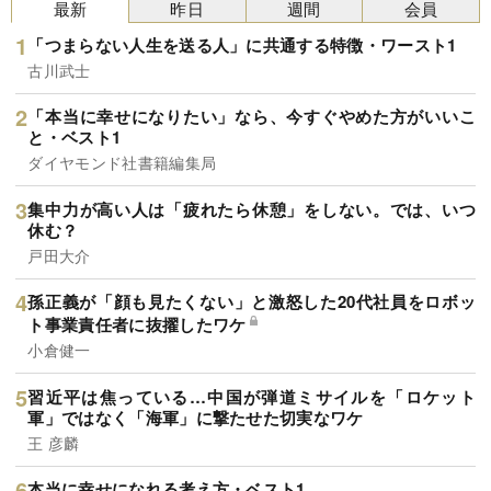
最新
昨日
週間
会員
「つまらない人生を送る人」に共通する特徴・ワースト1
古川武士
「本当に幸せになりたい」なら、今すぐやめた方がいいこ
と・ベスト1
ダイヤモンド社書籍編集局
集中力が高い人は「疲れたら休憩」をしない。では、いつ
休む？
戸田大介
孫正義が「顔も見たくない」と激怒した20代社員をロボッ
ト事業責任者に抜擢したワケ
小倉健一
習近平は焦っている…中国が弾道ミサイルを「ロケット
軍」ではなく「海軍」に撃たせた切実なワケ
王 彦麟
本当に幸せになれる考え方・ベスト1