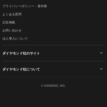
プライバシーポリシー・著作権
よくある質問
広告掲載
お問い合わせ
法人導入について
ダイヤモンド社のサイト
Diamond Online(English)
ダイヤモンド社について
週刊ダイヤモンド
ダイヤモンド社TOP
DIAMONDハーバード・ビジネス・レビュー
© DIAMOND, INC.
会社概要
ダイヤモンドZAi（デジタル版）
採用情報
書籍オンライン
お知らせ
ザイ・オンライン