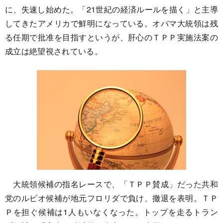
に、失速し始めた。「21世紀の経済ルールを描く」と主導
してきたアメリカで鮮明になっている。オバマ大統領は残
る任期で批准を目指すというが、肝心のＴＰＰ実施法案の
成立は絶望視されている。
大統領候補の指名レースで、「ＴＰＰ賛成」だった共和
党のルビオ候補が地元フロリダで負け、撤退を表明。ＴＰ
Ｐを担ぐ候補は1人もいなくなった。トップを走るトラン