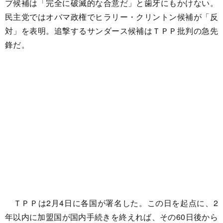
プ候補は「完全に破滅的な合意だ」と歯牙にもかけない。
民主党ではオバマ政権でヒラリー・クリントン候補が「反
対」を表明。追撃するサンダース候補はＴＰＰ批判の急先
鋒だ。
ＴＰＰは2月4日に各国が署名した。この日を起点に、2
年以内に加盟国が国内手続きを終えれば、その60日後から