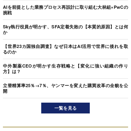
AIを前提とした業務プロセス再設計に取り組む大林組×PwCの
挑戦
Sky執行役員が明かす、SFA定着失敗の【本質的原因】とは何
か
【世界23カ国独自調査】なぜ日本はAI活用で世界に後れを取
るのか
中外製薬CEOが明かす生存戦略と【変化に強い組織の作り
方】は？
立替精算率25％→7％、ヤンマーを変えた購買改革の全貌を公
開
一覧を見る