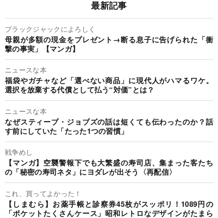
最新記事
ブラックジャックによろしく
母親が多額の現金をプレゼント→断る息子に告げられた「衝
撃の事実」【マンガ】
ニュースな本
福袋やガチャなど「選べない商品」に現代人がハマるワケ。
選択を放棄する代償として払う“対価”とは？
ニュースな本
なぜスティーブ・ジョブズの話は短くても伝わったのか？話
す前にしていた「たった1つの習慣」
戦争めし
【マンガ】空襲警報下でも大繁盛の寿司店、集まった客たち
の「秘密の寿司ネタ」にヨダレが出そう〈再配信〉
これ、買ってよかった！
【しまむら】お薬手帳と診察券45枚がスッポリ！1089円の
「ポケットたくさんケース」昭和レトロなデザインがたまら