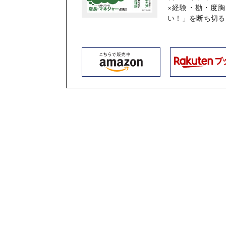
×経験・勘・度
い！」を断ち切る