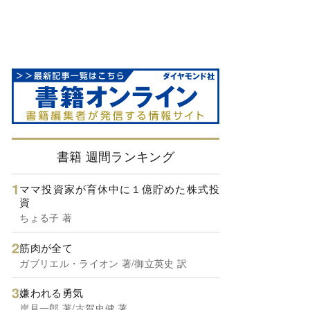
書籍 週間ランキング
ママ投資家が育休中に１億貯めた株式投
資
ちょる子 著
筋肉が全て
ガブリエル・ライオン 著/御立英史 訳
嫌われる勇気
岸見一郎 著/古賀史健 著