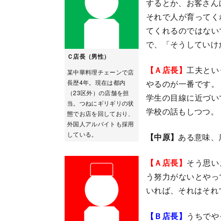
するとか、お客さん
それで人が育ってく
てくれるのではない
で、「そうしていけ
Ｃ店長（男性）
【Ａ店長】
工夫とい
某中華料理チェーンで店
長歴4年。現在は都内
やるのが一番です。
（23区外）の店舗を担
学生の目線に近づい
当。つねにギリギリの状
学校の話もしつつ。
態でお店を回しており、
外国人アルバイトも採用
している。
【中原】
ある意味、
【Ａ店長】
そう思い
う努力がないとやっ
いれば、それはそれ
【Ｂ店長】
うちでや