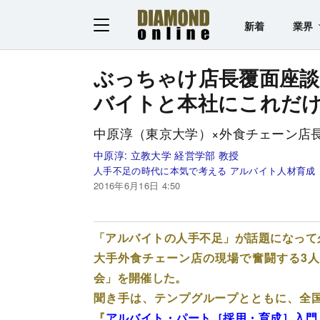
新着
業界
ぶっちゃけ店長覆面座談
バイトと本社にこれだ
中原淳（東京大学）×外食チェーン店長
中原淳:
立教大学 経営学部 教授
人手不足の時代に本気で考える アルバイト人材育成
2016年6月16日 4:50
「アルバイトの人手不足」が話題になって
大手外食チェーン店の現場で奮闘する3
会」を開催した。
聞き手は、テンプグループとともに、全国
『
アルバイト・パート［採用・育成］入門