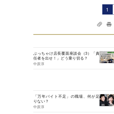
1
ぶっちゃけ店長覆面座談会（3）「責
任者を出せ！」どう乗り切る？
中原淳
「万年バイト不足」の職場、何が足
りない？
中原淳