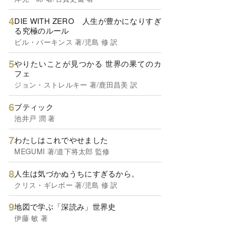
DIE WITH ZERO 人生が豊かになりすぎ
る究極のルール
ビル・パーキンス 著/児島 修 訳
やりたいことが見つかる 世界の果てのカ
フェ
ジョン・ストレルキー 著/鹿田昌美 訳
ブティック
池井戸 潤 著
わたしはこれでやせました
MEGUMI 著/道下将太郎 監修
人生は気づかぬうちにすぎるから。
クリス・ギレボー 著/児島 修 訳
地図で学ぶ「深読み」世界史
伊藤 敏 著