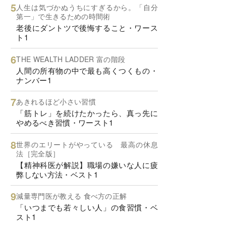
人生は気づかぬうちにすぎるから。「自分
第一」で生きるための時間術
老後にダントツで後悔すること・ワース
ト1
THE WEALTH LADDER 富の階段
人間の所有物の中で最も高くつくもの・
ナンバー1
あきれるほど小さい習慣
「筋トレ」を続けたかったら、真っ先に
やめるべき習慣・ワースト1
世界のエリートがやっている 最高の休息
法［完全版］
【精神科医が解説】職場の嫌いな人に疲
弊しない方法・ベスト1
減量専門医が教える 食べ方の正解
「いつまでも若々しい人」の食習慣・ベ
スト1