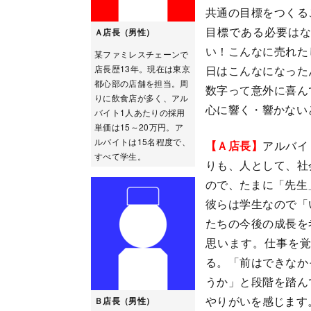
共通の目標をつくる
目標である必要は
Ａ店長（男性）
い！こんなに売れた
某ファミレスチェーンで
店長歴13年。現在は東京
日はこんなになった
都心部の店舗を担当。周
数字って意外に喜ん
りに飲食店が多く、アル
心に響く・響かない
バイト1人あたりの採用
単価は15～20万円。ア
ルバイトは15名程度で、
【Ａ店長】
アルバイ
すべて学生。
りも、人として、社
ので、たまに「先生
彼らは学生なので「
たちの今後の成長を
思います。仕事を
る。「前はできなか
うか」と段階を踏ん
やりがいを感じます
Ｂ店長（男性）