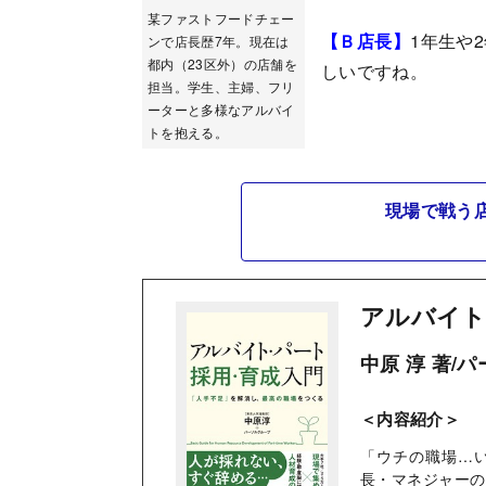
某ファストフードチェー
【Ｂ店長】
1年生や
ンで店長歴7年。現在は
都内（23区外）の店舗を
しいですね。
担当。学生、主婦、フリ
ーターと多様なアルバイ
トを抱える。
現場で戦う
アルバイト
中原 淳 著/
＜内容紹介＞
「ウチの職場…
長・マネジャーの