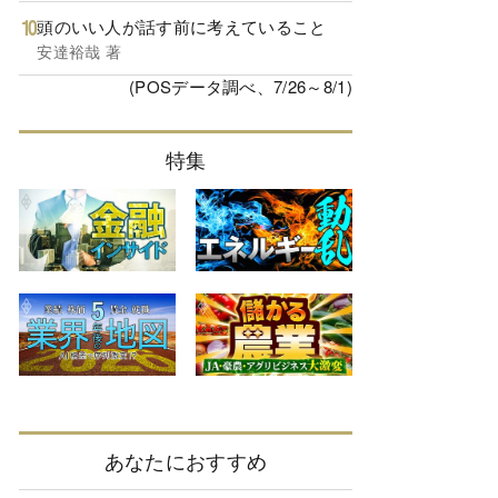
頭のいい人が話す前に考えていること
安達裕哉 著
(POSデータ調べ、7/26～8/1)
特集
あなたにおすすめ