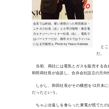
会見では終始、硬い表情だった和田眞治・
ニチガス社長（左）と小早川智明・東京電
力エナジーパートナー社長（右）。電気で
はパートナーだが、都市ガスではライバル
になる可能性も Photo by Yasuo Katatae
とこ
だ。
当初、両社には電気とガスを販売する合弁
和田両社長が会談し、合弁会社設立の方向
しかし、和田社長がその構想を12月末に
だったという。
ちゃぶ台返しを食らった東電が慌てたの