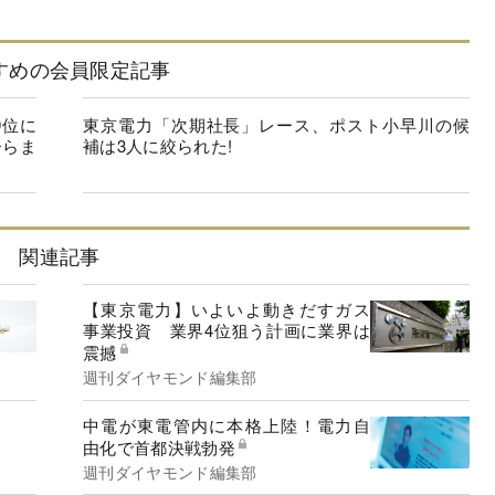
すめの会員限定記事
9位に
東京電力「次期社長」レース、ポスト小早川の候
ひらま
補は3人に絞られた!
関連記事
【東京電力】いよいよ動きだすガス
事業投資 業界4位狙う計画に業界は
震撼
週刊ダイヤモンド編集部
中電が東電管内に本格上陸！電力自
由化で首都決戦勃発
週刊ダイヤモンド編集部