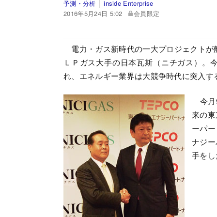
予測・分析
inside Enterprise
2016年5月24日 5:02
会員限定
電力・ガス新時代の一大プロジェクトが船出
ＬＰガス大手の日本瓦斯（ニチガス）。今
れ、エネルギー業界は大競争時代に突入す
今月9
来の東
ーパー
ナジー
手をし