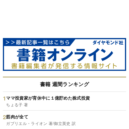
書籍 週間ランキング
ママ投資家が育休中に１億貯めた株式投資
ちょる子 著
筋肉が全て
ガブリエル・ライオン 著/御立英史 訳