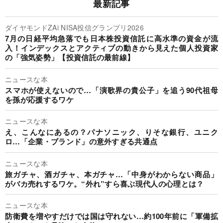
最新記事
ダイヤモンドZAi NISA投信グランプリ2026
7月の日経平均急落でも日本株投資信託に高水準の資金が流
入！インデックスとアクティブの動きから見えた個人投資家
の「強気姿勢」【投資信託の最前線】
ニュースな本
スマホが使えないので…「演歌界の貴公子」を追う90代祖母
を孫が応援するワケ
ニュースな本
え、こんなにあるの？パナソニック、りそな銀行、ユニク
ロ…「企業・ブランド」の意外すぎる共通点
ニュースな本
旅ガチャ、酒ガチャ、本ガチャ…「中身がわからない商品」
がバカ売れするワケ。“外れ”すら喜ぶ現代人の心理とは？
ニュースな本
防衛費を増やすだけでは国は守れない…約100年前に「軍備拡