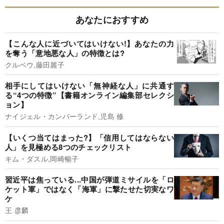
あなたにおすすめ
【こんな人に近づいてはいけない!】あなたの力
を奪う「意地悪な人」の特徴とは?
クルベウ,藤田麗子
相手にしてはいけない「無神経な人」に共通す
る“4つの特徴”【書籍オンライン編集部セレクシ
ョン】
ナイジェル・カンバーランド,児島 修
【いくつ当てはまった?】「信用してはならない
人」を見極める8つのチェックリスト
キム・ダスル,岡崎暢子
習近平は焦っている...中国が弾道ミサイルを「ロ
ケット軍」ではなく「海軍」に撃たせた切実なワ
ケ
王 彦麟