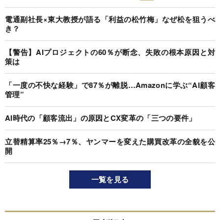
電通副社長×東大教授が語る「利益の松竹梅」なぜ松を狙うべ
き？
【警告】AIプロジェクトの60％が断念、失敗の根本原因と対
策は
「一度の不快な経験」で87％が離脱…Amazonに学ぶ“AI顧客
管理”
AI時代の「顧客流出」の原因とCX変革の「三つの要件」
立替精算率25％→7％、ヤンマーを変えた購買改革の全貌を公
開
一覧を見る