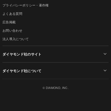
プライバシーポリシー・著作権
よくある質問
広告掲載
お問い合わせ
法人導入について
ダイヤモンド社のサイト
Diamond Online(English)
ダイヤモンド社について
週刊ダイヤモンド
ダイヤモンド社TOP
DIAMONDハーバード・ビジネス・レビュー
© DIAMOND, INC.
会社概要
ダイヤモンドZAi（デジタル版）
採用情報
書籍オンライン
お知らせ
ザイ・オンライン