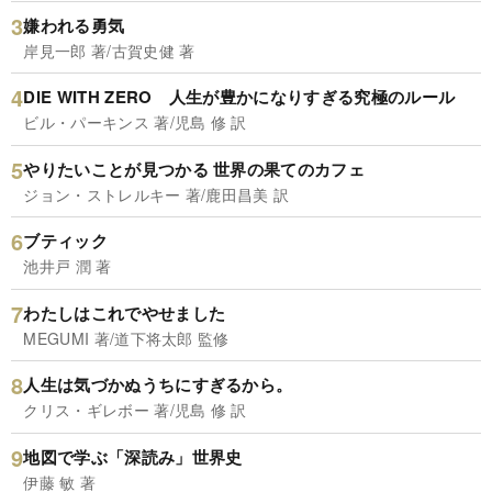
嫌われる勇気
岸見一郎 著/古賀史健 著
DIE WITH ZERO 人生が豊かになりすぎる究極のルール
ビル・パーキンス 著/児島 修 訳
やりたいことが見つかる 世界の果てのカフェ
ジョン・ストレルキー 著/鹿田昌美 訳
ブティック
池井戸 潤 著
わたしはこれでやせました
MEGUMI 著/道下将太郎 監修
人生は気づかぬうちにすぎるから。
クリス・ギレボー 著/児島 修 訳
地図で学ぶ「深読み」世界史
伊藤 敏 著