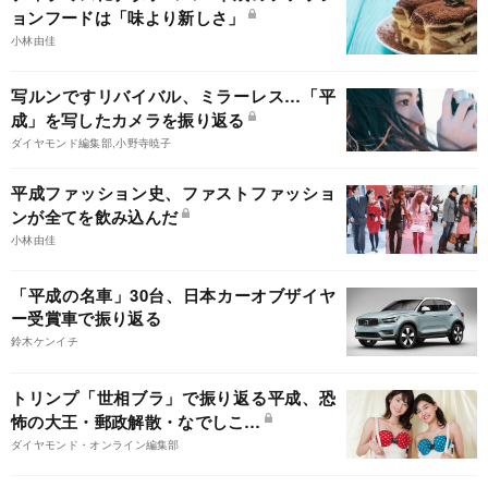
ョンフードは「味より新しさ」
小林由佳
写ルンですリバイバル、ミラーレス…「平
成」を写したカメラを振り返る
ダイヤモンド編集部,小野寺暁子
平成ファッション史、ファストファッショ
ンが全てを飲み込んだ
小林由佳
「平成の名車」30台、日本カーオブザイヤ
ー受賞車で振り返る
鈴木ケンイチ
トリンプ「世相ブラ」で振り返る平成、恐
怖の大王・郵政解散・なでしこ…
ダイヤモンド・オンライン編集部