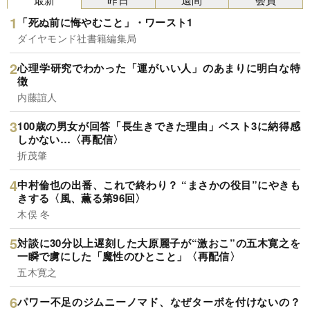
「死ぬ前に悔やむこと」・ワースト1
ダイヤモンド社書籍編集局
心理学研究でわかった「運がいい人」のあまりに明白な特
徴
内藤誼人
100歳の男女が回答「長生きできた理由」ベスト3に納得感
しかない…〈再配信〉
折茂肇
中村倫也の出番、これで終わり？ “まさかの役目”にやきも
きする〈風、薫る第96回〉
木俣 冬
対談に30分以上遅刻した大原麗子が“激おこ”の五木寛之を
一瞬で虜にした「魔性のひとこと」〈再配信〉
五木寛之
パワー不足のジムニーノマド、なぜターボを付けないの？