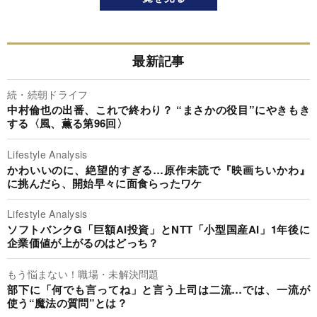
最新記事
続・続朝ドライフ
中村倫也の出番、これで終わり？ “まさかの役目”にやきもき
する〈風、薫る第96回〉
Lifestyle Analysis
かわいいのに、絶望的すぎる…原作未読で『映画ちいかわ』
に挑んだら、開始早々に面食らったワケ
Lifestyle Analysis
ソフトバンクG「巨額AI投資」とNTT「小型国産AI」1年後に
企業価値が上がるのはどっち？
もう悩まない！職場・未解決問題
部下に「何でも言ってね」と言う上司は二流…では、一流が
使う“魔法の質問”とは？