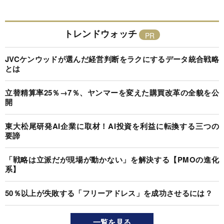
トレンドウォッチ
JVCケンウッドが選んだ経営判断をラクにするデータ統合戦略
とは
立替精算率25％→7％、ヤンマーを変えた購買改革の全貌を公
開
東大松尾研発AI企業に取材！AI投資を利益に転換する三つの
要諦
「戦略は立派だが現場が動かない」を解決する【PMOの進化
系】
50％以上が失敗する「フリーアドレス」を成功させるには？
一覧を見る