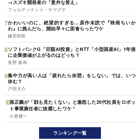
→スズキ開発者の「意外な答え」
フェルディナント・ヤマグチ
かわいいのに、絶望的すぎる…原作未読で『映画ちいか
わ』に挑んだら、開始早々に面食らったワケ
鎌田和歌
ソフトバンクG「巨額AI投資」とNTT「小型国産AI」1年後
に企業価値が上がるのはどっち？
長野 泰和
集中力が高い人は「疲れたら休憩」をしない。では、いつ
休む？
戸田大介
孫正義が「顔も見たくない」と激怒した20代社員をロボッ
ト事業責任者に抜擢したワケ
小倉健一
ランキング一覧