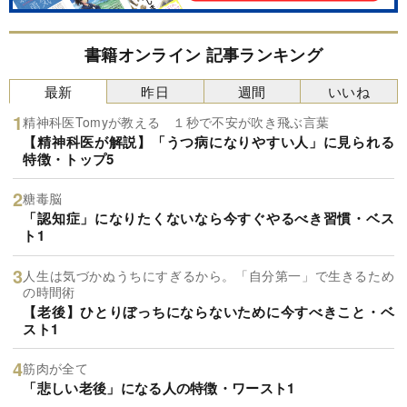
書籍オンライン 記事ランキング
最新
昨日
週間
いいね
精神科医Tomyが教える １秒で不安が吹き飛ぶ言葉
【精神科医が解説】「うつ病になりやすい人」に見られる
特徴・トップ5
糖毒脳
「認知症」になりたくないなら今すぐやるべき習慣・ベス
ト1
人生は気づかぬうちにすぎるから。「自分第一」で生きるため
の時間術
【老後】ひとりぼっちにならないために今すべきこと・ベ
スト1
筋肉が全て
「悲しい老後」になる人の特徴・ワースト1