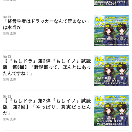
第6回
「経営学者はドラッカーなんて読まない」
は本当!?
岩崎 夏海
第5回
【『もしドラ』第2弾『もしイノ』試読
版 第3回】「野球部って、ほんとにあっ
たんですね！」
岩崎 夏海
第4回
【『もしドラ』第2弾『もしイノ』試読
版 第2回】「やっぱり、真実だったん
だ」
岩崎 夏海