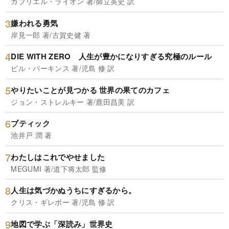
ガブリエル・ライオン 著/御立英史 訳
嫌われる勇気
岸見一郎 著/古賀史健 著
DIE WITH ZERO 人生が豊かになりすぎる究極のルール
ビル・パーキンス 著/児島 修 訳
やりたいことが見つかる 世界の果てのカフェ
ジョン・ストレルキー 著/鹿田昌美 訳
ブティック
池井戸 潤 著
わたしはこれでやせました
MEGUMI 著/道下将太郎 監修
人生は気づかぬうちにすぎるから。
クリス・ギレボー 著/児島 修 訳
地図で学ぶ「深読み」世界史