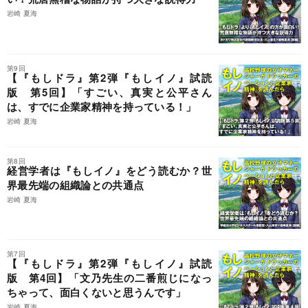
岩崎 夏海
第9回
【『もしドラ』第2弾『もしイノ』試読
版 第5回】「すごい、真実と公平さん
は、すでに企業家精神を持っている！」
岩崎 夏海
第8回
経営学者は『もしイノ』をどう読むか？世
界最先端の組織論との共通点
岩崎 夏海
第7回
【『もしドラ』第2弾『もしイノ』試読
版 第4回】「文乃先生の二番煎じになっ
ちゃって、面白くないと思うんです」
岩崎 夏海