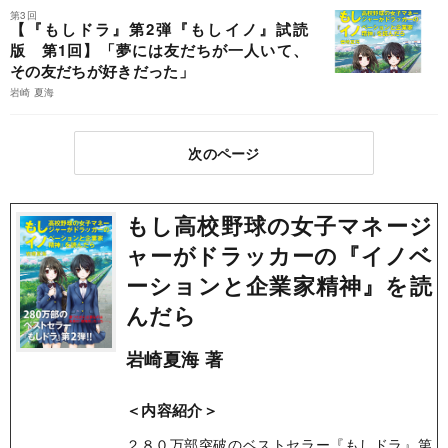
第3回
【『もしドラ』第2弾『もしイノ』試読
版 第1回】「夢には友だちが一人いて、
その友だちが好きだった」
岩崎 夏海
次のページ
もし高校野球の女子マネージ
ャーがドラッカーの『イノベ
ーションと企業家精神』を読
んだら
岩崎夏海 著
＜内容紹介＞
２８０万部突破のベストセラー『もしドラ』第