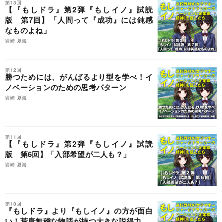
第13回
【『もしドラ』第2弾『もしイノ』試読
版 第7回】「人間って『成功』には鈍感
なものよね」
岩崎 夏海
第12回
勝つためには、がんばるより型を学べ！イ
ノベーションのための思考パターン
岩崎 夏海
第11回
【『もしドラ』第2弾『もしイノ』試読
版 第6回】「入部希望が二人も？」
岩崎 夏海
第10回
『もしドラ』より『もしイノ』の方が面白
い！荒唐無稽な物語が持つ大きな説得力