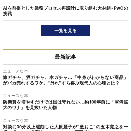
AIを前提とした業務プロセス再設計に取り組む大林組×PwCの
挑戦
一覧を見る
最新記事
ニュースな本
旅ガチャ、酒ガチャ、本ガチャ…「中身がわからない商品」
がバカ売れするワケ。“外れ”すら喜ぶ現代人の心理とは？
ニュースな本
防衛費を増やすだけでは国は守れない…約100年前に「軍備拡
大のワナ」を見抜いた人物
ニュースな本
対談に30分以上遅刻した大原麗子が“激おこ”の五木寛之を一