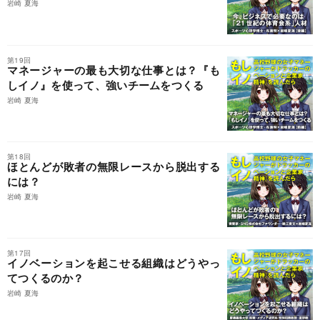
岩崎 夏海
第19回
マネージャーの最も大切な仕事とは？『も
しイノ』を使って、強いチームをつくる
岩崎 夏海
第18回
ほとんどが敗者の無限レースから脱出する
には？
岩崎 夏海
第17回
イノベーションを起こせる組織はどうやっ
てつくるのか？
岩崎 夏海