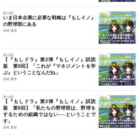
第16回
いま日本企業に必要な戦略は『もしイノ』
の野球部にある
岩崎 夏海
第15回
【『もしドラ』第2弾『もしイノ』試読
版 第9回】「これが『マネジメントを学
ぶ』ということなんだね」
岩崎 夏海
第14回
【『もしドラ』第2弾『もしイノ』試読
版 第8回】「私たちの野球部は、野球を
するための組織ではない──ということで
す」
岩崎 夏海