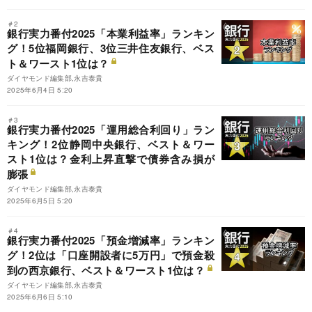
＃2
銀行実力番付2025「本業利益率」ランキン
グ！5位福岡銀行、3位三井住友銀行、ベス
ト＆ワースト1位は？
ダイヤモンド編集部,永吉泰貴
2025年6月4日 5:20
＃3
銀行実力番付2025「運用総合利回り」ラン
キング！2位静岡中央銀行、ベスト＆ワー
スト1位は？金利上昇直撃で債券含み損が
膨張
ダイヤモンド編集部,永吉泰貴
2025年6月5日 5:20
＃4
銀行実力番付2025「預金増減率」ランキン
グ！2位は「口座開設者に5万円」で預金殺
到の西京銀行、ベスト＆ワースト1位は？
ダイヤモンド編集部,永吉泰貴
2025年6月6日 5:10