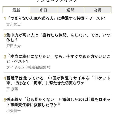
最新
昨日
週間
会員
「つまらない人生を送る人」に共通する特徴・ワースト1
古川武士
集中力が高い人は「疲れたら休憩」をしない。では、いつ
休む？
戸田大介
「本当に幸せになりたい」なら、今すぐやめた方がいいこ
と・ベスト1
ダイヤモンド社書籍編集局
習近平は焦っている…中国が弾道ミサイルを「ロケット
軍」ではなく「海軍」に撃たせた切実なワケ
王 彦麟
孫正義が「顔も見たくない」と激怒した20代社員をロボッ
ト事業責任者に抜擢したワケ
小倉健一