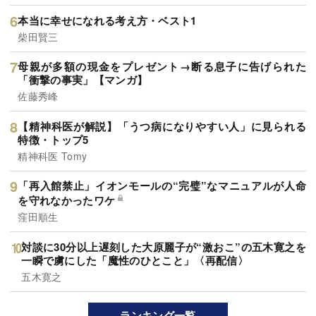
本当に幸せになれる考え方・ベスト1
柴田賢三
母親が多額の現金をプレゼント→断る息子に告げられた
「衝撃の事実」【マンガ】
佐藤秀峰
【精神科医が解説】「うつ病になりやすい人」に見られる
特徴・トップ5
精神科医 Tomy
「再入館禁止」イオンモールの“完璧”なマニュアルが人命
を守れなかったワケ
窪田順生
対談に30分以上遅刻した大原麗子が“激おこ”の五木寛之を
一瞬で虜にした「魔性のひとこと」〈再配信〉
五木寛之
ランキング一覧