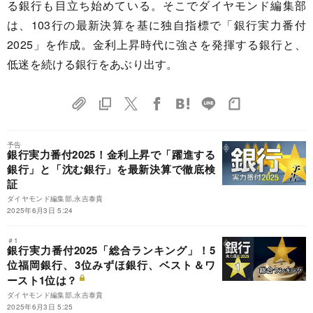
る銀行も目立ち始めている。そこでダイヤモンド編集部
は、103行の最新決算を基に独自指標で「銀行実力番付
2025」を作成。金利上昇時代に強さを発揮する銀行と、
低迷を続ける銀行をあぶり出す。
予告
銀行実力番付2025！金利上昇で「躍進する
銀行」と「沈む銀行」を最新決算で徹底検
証
ダイヤモンド編集部,永吉泰貴
2025年6月3日 5:24
＃1
銀行実力番付2025「総合ランキング」！5
位福岡銀行、3位みずほ銀行、ベスト＆ワ
ースト1位は？
ダイヤモンド編集部,永吉泰貴
2025年6月3日 5:25