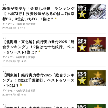
＃5
株価が割安な「金持ち地銀」ランキング
【上場73行】投資妙味があるのは…7位京
都FG、3位あいちFG、1位は？
ダイヤモンド編集部,永吉泰貴
2025年6月9日 5:15
＃6
【北海道・東北編】銀行実力番付2025「総
合ランキング」！2位は七十七銀行、ベス
ト＆ワースト1位は？
ダイヤモンド編集部,永吉泰貴
2025年6月10日 5:15
＃7
【関東編】銀行実力番付2025「総合ランキ
ング」！2位は千葉銀行、ベスト＆ワース
ト1位は？
ダイヤモンド編集部,永吉泰貴
2025年6月11日 5:10
＃8