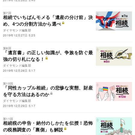
第7回
相続でいちばんモメる「遺産の分け前」決
め、4つの分割方法から選べ
ダイヤモンド編集部
2019年12月27日 5:25
第8回
「遺言書」の正しい知識が、争族を防ぐ最
強の切り札になる！
ダイヤモンド編集部
2019年12月28日 5:17
第10回
「同性カップル相続」の悲惨な実態、財産
を守る方法はあるのか
ダイヤモンド編集部
2019年12月29日 5:17
第11回
相続税の申告・納付のしかたを伝授！恐怖
の税務調査の「裏側」も解説