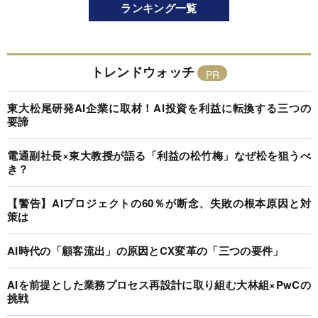
ランキング一覧
トレンドウォッチ
東大松尾研発AI企業に取材！AI投資を利益に転換する三つの
要諦
電通副社長×東大教授が語る「利益の松竹梅」なぜ松を狙うべ
き？
【警告】AIプロジェクトの60％が断念、失敗の根本原因と対
策は
AI時代の「顧客流出」の原因とCX変革の「三つの要件」
AIを前提とした業務プロセス再設計に取り組む大林組×PwCの
挑戦