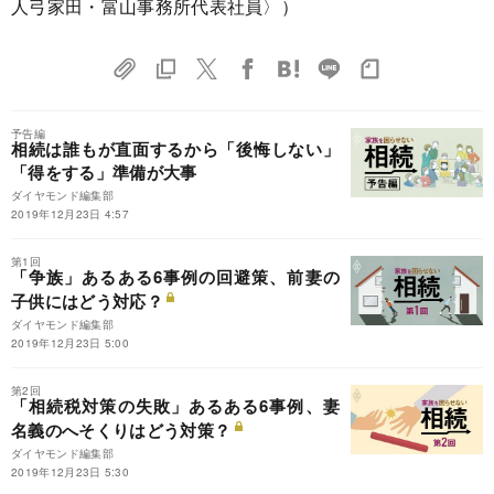
人弓家田・富山事務所代表社員〉）
予告編
相続は誰もが直面するから「後悔しない」
「得をする」準備が大事
ダイヤモンド編集部
2019年12月23日 4:57
第1回
「争族」あるある6事例の回避策、前妻の
子供にはどう対応？
ダイヤモンド編集部
2019年12月23日 5:00
第2回
「相続税対策の失敗」あるある6事例、妻
名義のへそくりはどう対策？
ダイヤモンド編集部
2019年12月23日 5:30