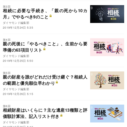
第3回
相続に必要な手続き、「親の死から10カ
月」でやるべき9のこと
ダイヤモンド編集部
2019年12月24日 5:35
第4回
親の死後に「やるべきこと」、生前から要
準備の63項目リスト
ダイヤモンド編集部
2019年12月25日 5:50
第5回
親の財産を誰がどれだけ受け継ぐ？相続人
の範囲と優先順位早わかり
ダイヤモンド編集部
2019年12月26日 5:15
第6回
相続財産はいくらに？主な遺産13種類と評
価額計算法、記入リスト付き
ダイヤモンド編集部
2019年12月26日 5:40