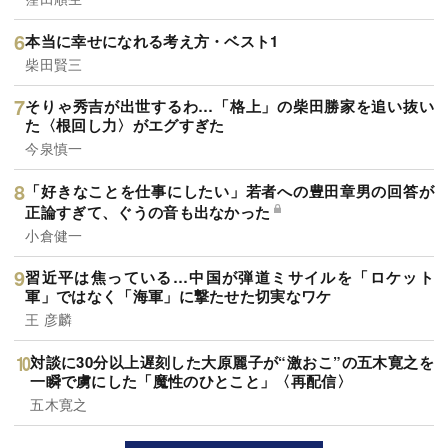
本当に幸せになれる考え方・ベスト1
柴田賢三
そりゃ秀吉が出世するわ…「格上」の柴田勝家を追い抜い
た〈根回し力〉がエグすぎた
今泉慎一
「好きなことを仕事にしたい」若者への豊田章男の回答が
正論すぎて、ぐうの音も出なかった
小倉健一
習近平は焦っている…中国が弾道ミサイルを「ロケット
軍」ではなく「海軍」に撃たせた切実なワケ
王 彦麟
対談に30分以上遅刻した大原麗子が“激おこ”の五木寛之を
一瞬で虜にした「魔性のひとこと」〈再配信〉
五木寛之