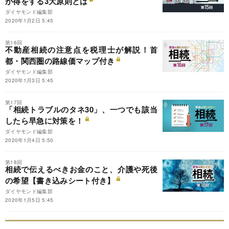
が得をする3大原則とは
ダイヤモンド編集部
2020年1月2日 5:45
第16回
不動産相続の注意点を税理士が解説！首
都・関西圏の路線価マップ付き
ダイヤモンド編集部
2020年1月3日 5:45
第17回
「相続トラブルのタネ30」、一つでも該当
したら早急に対策を！
ダイヤモンド編集部
2020年1月4日 5:50
第18回
相続で伝えるべきお金のこと、介護や死後
の希望【書き込みシート付き】
ダイヤモンド編集部
2020年1月5日 5:45