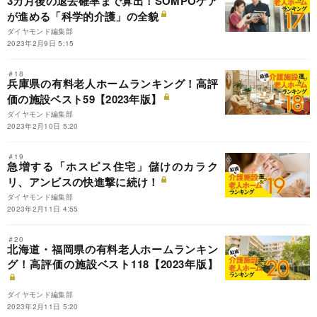
3カ月後の退去確率まで算出！SOMPOケア
が進める「科学的介護」の全貌
ダイヤモンド編集部
2023年2月9日 5:15
＃18
兵庫県の有料老人ホームランキング！高評
価の施設ベスト59【2023年版】
ダイヤモンド編集部
2023年2月10日 5:20
＃19
急増する「ホスピス住宅」儲けのカラク
リ、アンビスの快進撃に続け！
ダイヤモンド編集部
2023年2月11日 4:55
＃20
北海道・福岡県の有料老人ホームランキン
グ！高評価の施設ベスト118【2023年版】
ダイヤモンド編集部
2023年2月11日 5:20