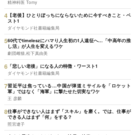
精神科医 Tomy
【老後】ひとりぼっちにならないために今すべきこと・ベ
スト1
ダイヤモンド社書籍編集局
60代でtimeleszにハマり人生初の1人遠征へ…「中高年の推
し活」が人生を変えるワケ
劇団雌猫,松下真由美
「悲しい老後」になる人の特徴・ワースト1
ダイヤモンド社書籍編集局
習近平は焦っている…中国が弾道ミサイルを「ロケット
軍」ではなく「海軍」に撃たせた切実なワケ
王 彦麟
仕事ができない人はまず「スキル」を磨く。では、仕事が
できる人はまず「何」をする？
照宮遼子