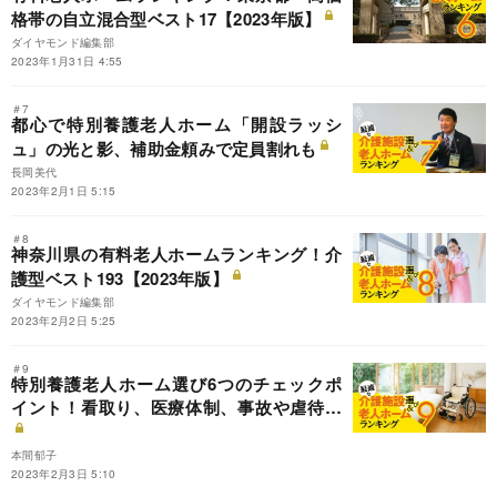
格帯の自立混合型ベスト17【2023年版】
ダイヤモンド編集部
2023年1月31日 4:55
＃7
都心で特別養護老人ホーム「開設ラッシ
ュ」の光と影、補助金頼みで定員割れも
長岡美代
2023年2月1日 5:15
＃8
神奈川県の有料老人ホームランキング！介
護型ベスト193【2023年版】
ダイヤモンド編集部
2023年2月2日 5:25
＃9
特別養護老人ホーム選び6つのチェックポ
イント！看取り、医療体制、事故や虐待…
本間郁子
2023年2月3日 5:10