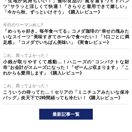
「生地が気持ちいい！」無印良品の“風を通すワイドパン
ツ”サラッと涼しくて快適！「さらりと着用できて嬉しい」
「今から秋、ずっといけそう」《購入レビュー》
今日のリーマンめし!!
「めっちゃ好き。毎年食べてる」コメダ珈琲の“幸せの塊みた
いなスイーツ”美味すぎてホールで食べたい！「1口ごとに満
足感」「コメダでいちばん美味い」《実食レビュー》
これ、買ってよかった！
小銭が取りやすくて感動…！ハニーズの“コンパクトな財
布”お会計がスムーズになった！「ぜーんぶ収まります」「こ
れからも愛用します」《購入レビュー》
これ、買ってよかった！
こういうの待ってた…！セリアの「ミニチュアみたいな保冷
バッグ」炎天下で2時間経っても冷たい！《購入レビュー》
最新記事一覧