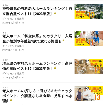
＃10
神奈川県の有料老人ホームランキング！自
立混合型ベスト11【2023年版】
ダイヤモンド編集部
2023年2月4日 5:15
＃11
老人ホーム「料金体系」のカラクリ、入居
金が性別や年齢差1歳で変わる施設も
ダイヤモンド編集部
2023年2月4日 5:25
＃12
埼玉県の有料老人ホームランキング！高評
価の施設ベスト85【2023年版】
ダイヤモンド編集部
2023年2月5日 5:20
＃13
老人ホームの探し方・選び方8大チェック
ポイント、介護型なら昼食時に見学すべき
理由