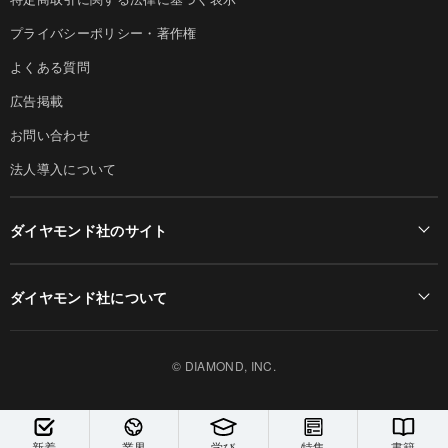
プライバシーポリシー・著作権
よくある質問
広告掲載
お問い合わせ
法人導入について
ダイヤモンド社のサイト
Diamond Online(English)
ダイヤモンド社について
週刊ダイヤモンド
ダイヤモンド社TOP
DIAMONDハーバード・ビジネス・レビュー
© DIAMOND, INC.
会社概要
ダイヤモンドZAi（デジタル版）
採用情報
書籍オンライン
新着
業界
学び
特集
書籍