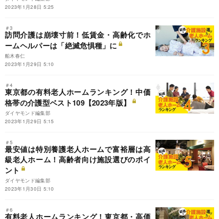
2023年1月28日 5:25
＃3
訪問介護は崩壊寸前！低賃金・高齢化でホ
ームヘルパーは「絶滅危惧種」に
船木春仁
2023年1月29日 5:10
＃4
東京都の有料老人ホームランキング！中価
格帯の介護型ベスト109【2023年版】
ダイヤモンド編集部
2023年1月29日 5:15
＃5
最安値は特別養護老人ホームで富裕層は高
級老人ホーム！高齢者向け施設選びのポイ
ント
ダイヤモンド編集部
2023年1月30日 5:10
＃6
有料老人ホームランキング！東京都・高価