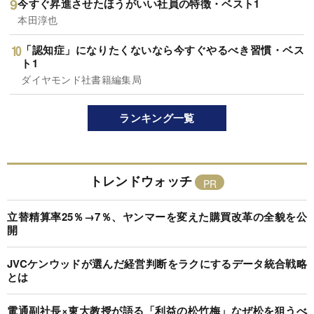
今すぐ昇進させたほうがいい社員の特徴・ベスト1
本田淳也
「認知症」になりたくないなら今すぐやるべき習慣・ベス
ト1
ダイヤモンド社書籍編集局
ランキング一覧
トレンドウォッチ
立替精算率25％→7％、ヤンマーを変えた購買改革の全貌を公
開
JVCケンウッドが選んだ経営判断をラクにするデータ統合戦略
とは
電通副社長×東大教授が語る「利益の松竹梅」なぜ松を狙うべ