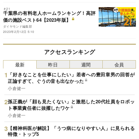
＃21
千葉県の有料老人ホームランキング！高評
価の施設ベスト64【2023年版】
ダイヤモンド編集部
2023年2月12日 5:10
アクセスランキング
最新
昨日
週間
会員
「好きなことを仕事にしたい」若者への豊田章男の回答が
正論すぎて、ぐうの音も出なかった
小倉健一
孫正義が「顔も見たくない」と激怒した20代社員をロボッ
ト事業責任者に抜擢したワケ
小倉健一
【精神科医が解説】「うつ病になりやすい人」に見られる
特徴・トップ5