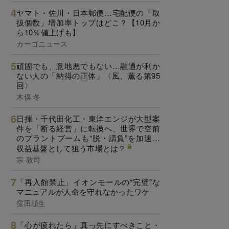
ヤマト・佐川・日本郵便…宅配便の「取
扱個数」増加率トップはどこ？【10月か
ら10％値上げも】
カーゴニュース
頑固でも、意地悪でもない…融通が利か
ない人の「納得の正体」〈風、薫る第95
回〉
木俣 冬
日揮・千代田化工・東洋エンジが大型案
件を「断る経営」に転換へ、世界で空前
のプラントブームも“脱・請負”を加速…
収益基盤として狙う市場とは？
宗 敦司
「再入館禁止」イオンモールの“完璧”な
マニュアルが人命を守れなかったワケ
窪田順生
「心が疲れたら」真っ先にすべきこと・