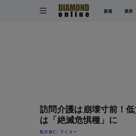
新着
業界
訪問介護は崩壊寸前！低
は「絶滅危惧種」に
船木春仁:
ライター