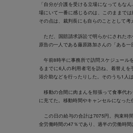
「自分が介護を受ける立場になってもなん
場にいて一番に感じるのは、このままでは
その点は、裁判長にも自らのこととして考
ただ、国賠請求訴訟で明らかにされたホ
原告の一人である藤原路加さんの「ある一
午前8時半に事務所で訪問スケジュールを
るまでに6人の利用者宅を訪ね、着替えを
浴介助などを行ったりした。そのうち1人
移動の合間に肉まんを頬張って食事代わ
に充てた。移動時間やキャンセルになった
この日の給与の合計は7075円。拘束時間
全労働時間の47％であり、過半の労働時