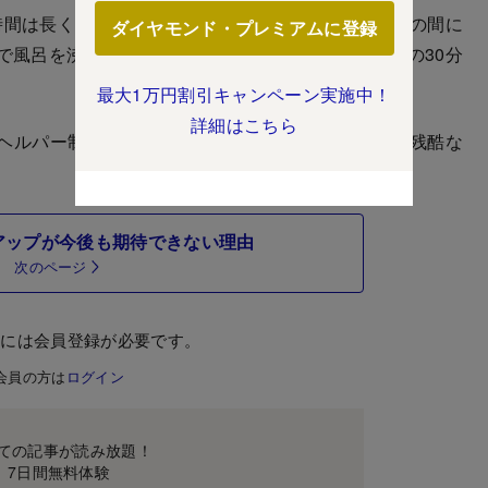
間は長くても1時間で、最短の人は30分だった。この間に
ダイヤモンド・プレミアムに登録
で風呂を沸かし、20分で洗髪と洗身を済ませ、残りの30分
最大1万円割引キャンペーン実施中！
詳細はこちら
ヘルパー制度」危機の裏にある、「労基法無視」の残酷な
アップが今後も期待できない理由
次のページ
むには会員登録が必要です。
会員の方は
ログイン
ての記事が読み放題！
7日間無料体験