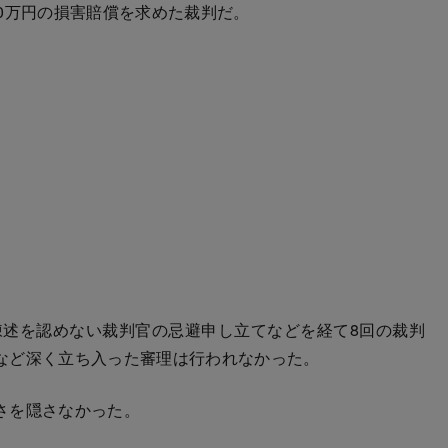
0万円の損害賠償を求めた裁判だ。
陳述を認めない裁判官の忌避申し立てなどを経て8回の裁判
など深く立ち入った審理は行われなかった。
さを隠さなかった。