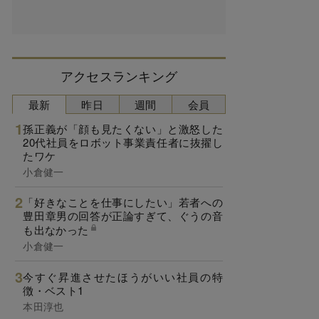
アクセスランキング
最新
昨日
週間
会員
孫正義が「顔も見たくない」と激怒した
20代社員をロボット事業責任者に抜擢し
たワケ
小倉健一
「好きなことを仕事にしたい」若者への
豊田章男の回答が正論すぎて、ぐうの音
も出なかった
小倉健一
今すぐ昇進させたほうがいい社員の特
徴・ベスト1
本田淳也