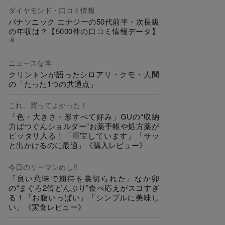
ダイヤモンド・口コミ情報
パナソニック エナジーの50代前半・次長級
の年収は？【5000件の口コミ情報データ】
ニュースな本
クリントンが語ったシロアリ・クモ・人間
の「たった1つの共通点」
これ、買ってよかった！
「色・大きさ・形すべて好み」GUの“収納
力ばつぐんショルダー”お薬手帳や処方薬が
ピッタリ入る！「重宝しています」「サッ
と出かけるのに最適」《購入レビュー》
今日のリーマンめし!!
「良い意味で期待を裏切られた」なか卯
の“まぐろ2倍どんぶり”食べ応えがスゴすぎ
る！「お腹いっぱい」「シンプルに美味し
い」《実食レビュー》