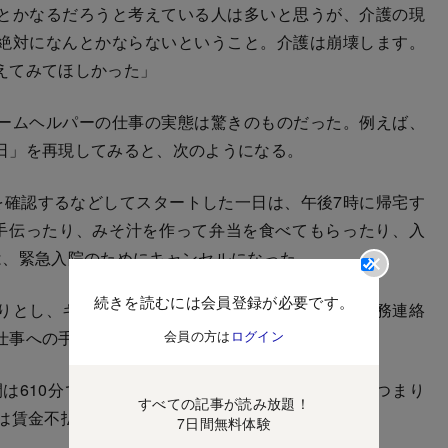
とかなるだろうと考えている人は多いと思うが、介護の現
絶対になんとかならないということ。介護は崩壊します。
えてみてほしかった」
ームヘルパーの仕事の実態は驚きのものだった。例えば、
日」を再現してみると、次のようになる。
確認するなどしてスタートした一日は、午後7時に帰宅す
手伝ったり、みそ汁を作って弁当を食べてもらったり、入
は、緊急入院のためにキャンセルになった。
続きを読むには会員登録が必要です。
りとし、キャンセルで待機となった時間は公園で事務連絡
仕事への手当はない。
会員の方は
ログイン
は610分で、そのうちサービス提供時間は285分。つまり
すべての記事が読み放題！
間は賃金不払いとなっていた。
7日間無料体験