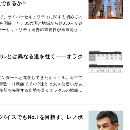
現できるか
市で、サイバーセキュリティに関する初めての
 2015」を開催した。35の国と地域から約350人が参
バーセキュリティ連携の重要性が再確認され
、デルとは異なる道を往く――オラク
ベンダーへと進化してきたオラクル。近年で
益構造・財務面でその2社とは大きな違いがあ
革新を先導する姿勢を貫くオラクルの戦略が
バイスでもNo.1を目指す、レノボ