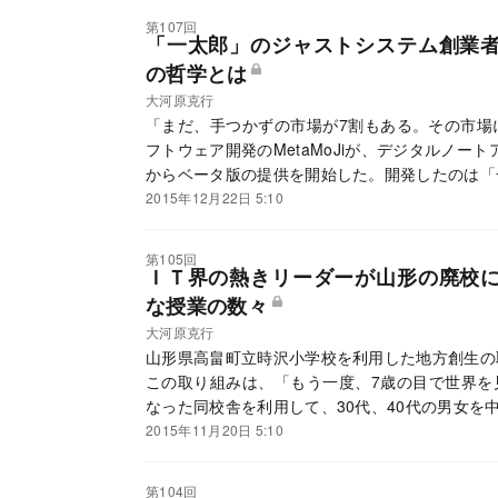
第107回
「一太郎」のジャストシステム創業
の哲学とは
大河原克行
「まだ、手つかずの市場が7割もある。その市場
フトウェア開発のMetaMoJiが、デジタルノートア
からベータ版の提供を開始した。開発したのは「
の浮川和宣氏だ。
2015年12月22日 5:10
第105回
ＩＴ界の熱きリーダーが山形の廃校
な授業の数々
大河原克行
山形県高畠町立時沢小学校を利用した地方創生の
この取り組みは、「もう一度、7歳の目で世界を見
なった同校舎を利用して、30代、40代の男女を
2015年11月20日 5:10
第104回