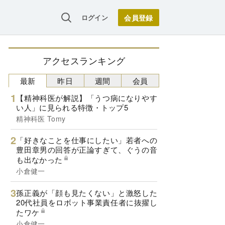
ログイン
アクセスランキング
最新
昨日
週間
会員
【精神科医が解説】「うつ病になりやす
い人」に見られる特徴・トップ5
精神科医 Tomy
「好きなことを仕事にしたい」若者への
豊田章男の回答が正論すぎて、ぐうの音
も出なかった
小倉健一
孫正義が「顔も見たくない」と激怒した
20代社員をロボット事業責任者に抜擢し
たワケ
小倉健一