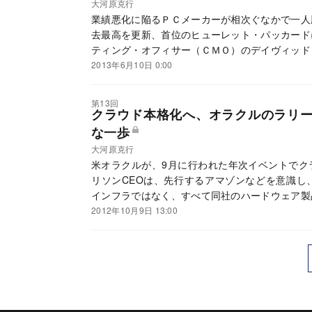
大河原克行
業績悪化に陥るＰＣメーカーが相次ぐなかで一人
去最高を更新、首位のヒューレット・パッカード
ティング・オフィサー（ＣＭＯ）のデイヴィッド
2013年6月10日 0:00
第13回
クラウド本格化へ、オラクルのラリー
な一歩
大河原克行
米オラクルが、9月に行われた年次イベントでク
リソンCEOは、先行するアマゾンなどを意識し
インフラではなく、すべて同社のハードウェア製
強みとする。
2012年10月9日 13:00