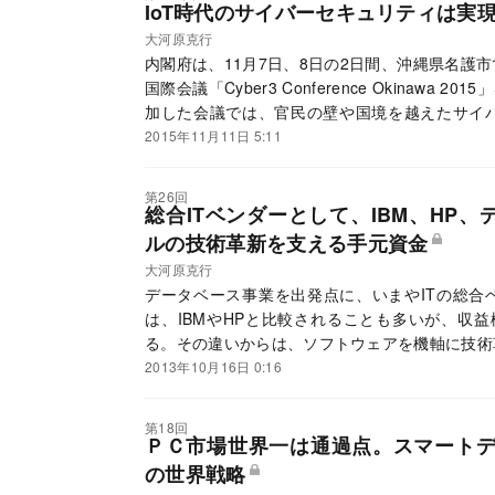
IoT時代のサイバーセキュリティは実
大河原克行
内閣府は、11月7日、8日の2日間、沖縄県名護
国際会議「Cyber3 Conference Okinawa
加した会議では、官民の壁や国境を越えたサイ
た。
2015年11月11日 5:11
第26回
総合ITベンダーとして、IBM、HP
ルの技術革新を支える手元資金
大河原克行
データベース事業を出発点に、いまやITの総合
は、IBMやHPと比較されることも多いが、収
る。その違いからは、ソフトウェアを機軸に技術
うかがえる。
2013年10月16日 0:16
第18回
ＰＣ市場世界一は通過点。スマートデ
の世界戦略