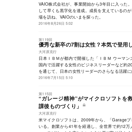
VAIO株式会社が、事業開始から3年目に入った
して早くも黒字化を達成。成長を支えているのが
場を訪ね、VAIOのいまを探った。
2016年8月26日 5:02
第119回
優秀な新卒の7割は女性？本気で登用
大河原克行
日本ＩＢＭが都内で開催した「ＩＢＭ ウーマン
国内で活躍する女性のビジネスリーダーなど約2
を通じて、日本の女性リーダーのさらなる活躍に
2016年7月15日 5:10
第115回
“ガレージ精神”がマイクロソフトを
課後ものづくり」
大河原克行
米マイクロソフトは、2009年から、「Garag
いる。創業から41年を経過し、全世界で約12