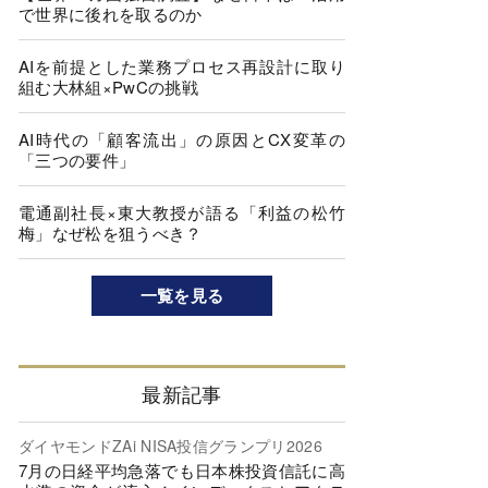
で世界に後れを取るのか
AIを前提とした業務プロセス再設計に取り
組む大林組×PwCの挑戦
AI時代の「顧客流出」の原因とCX変革の
「三つの要件」
電通副社長×東大教授が語る「利益の松竹
梅」なぜ松を狙うべき？
一覧を見る
最新記事
ダイヤモンドZAi NISA投信グランプリ2026
7月の日経平均急落でも日本株投資信託に高