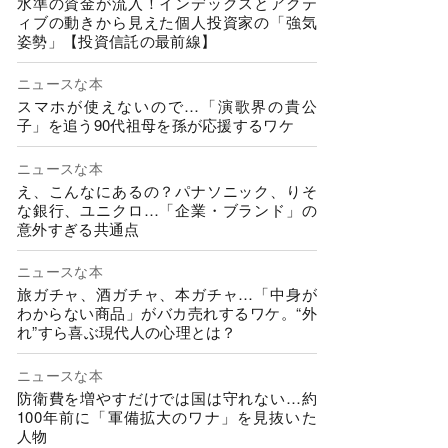
水準の資金が流入！インデックスとアクテ
ィブの動きから見えた個人投資家の「強気
姿勢」【投資信託の最前線】
ニュースな本
スマホが使えないので…「演歌界の貴公
子」を追う90代祖母を孫が応援するワケ
ニュースな本
え、こんなにあるの？パナソニック、りそ
な銀行、ユニクロ…「企業・ブランド」の
意外すぎる共通点
ニュースな本
旅ガチャ、酒ガチャ、本ガチャ…「中身が
わからない商品」がバカ売れするワケ。“外
れ”すら喜ぶ現代人の心理とは？
ニュースな本
防衛費を増やすだけでは国は守れない…約
100年前に「軍備拡大のワナ」を見抜いた
人物