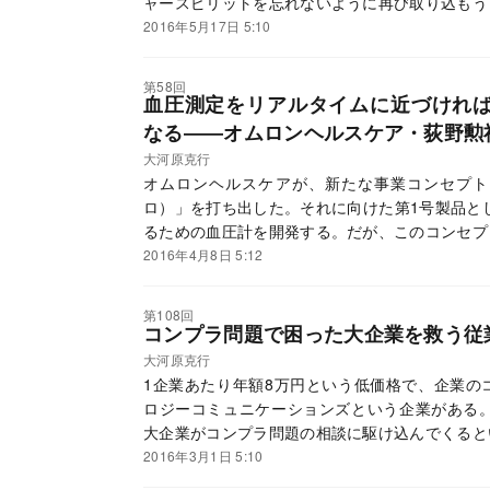
ャースピリットを忘れないように再び取り込もう
2016年5月17日 5:10
第58回
血圧測定をリアルタイムに近づけれ
なる――オムロンヘルスケア・荻野勲
大河原克行
オムロンヘルスケアが、新たな事業コンセプト
ロ）」を打ち出した。それに向けた第1号製品とし
るための血圧計を開発する。だが、このコンセプ
向性を明確にするための重要な指針にもなりそう
2016年4月8日 5:12
た。
第108回
コンプラ問題で困った大企業を救う従
大河原克行
1企業あたり年額8万円という低価格で、企業の
ロジーコミュニケーションズという企業がある。
大企業がコンプラ問題の相談に駆け込んでくると
2016年3月1日 5:10