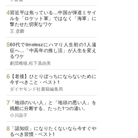
習近平は焦っている…中国が弾道ミサイ
ルを「ロケット軍」ではなく「海軍」に
撃たせた切実なワケ
王 彦麟
60代でtimeleszにハマり人生初の1人遠
征へ…「中高年の推し活」が人生を変え
るワケ
劇団雌猫,松下真由美
【老後】ひとりぼっちにならないために
今すべきこと・ベスト1
ダイヤモンド社書籍編集局
「地頭のいい人」と「地頭の悪い人」を
残酷に分断する、たった1つの違い。
小川晶子
「認知症」になりたくないなら今すぐや
るべき習慣・ベスト1