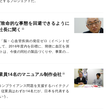
とするプロジェクトだ。
ば致命的な事態を回避できるように
社長に聞く
「脳・心血管疾病の発症ゼロ（イベントゼ
て、2016年度内を目標に、簡便に血圧を測
トは、今後の同社の製品づくりや、事業の方
だ。オムロンヘルスケアの荻野勲社長に聞い
業員14名のマニュアル制作会社
コンプライアンス問題を支援するハイテクノ
従業員はわずか14名だが、日本を代表する
いう。