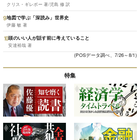
クリス・ギレボー 著/児島 修 訳
地図で学ぶ「深読み」世界史
伊藤 敏 著
頭のいい人が話す前に考えていること
安達裕哉 著
(POSデータ調べ、7/26～8/1)
特集