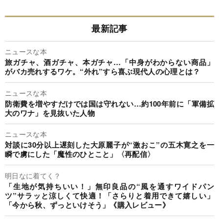
最新記事
ニュースな本
旅ガチャ、酒ガチャ、本ガチャ…「中身がわからない商品」
がバカ売れするワケ。“外れ”すら喜ぶ現代人の心理とは？
ニュースな本
防衛費を増やすだけでは国は守れない…約100年前に「軍備拡
大のワナ」を見抜いた人物
ニュースな本
対談に30分以上遅刻した大原麗子が“激おこ”の五木寛之を一
瞬で虜にした「魔性のひとこと」〈再配信〉
明日なに着てく？
「生地が気持ちいい！」無印良品の“風を通すワイドパン
ツ”サラッと涼しくて快適！「さらりと着用できて嬉しい」
「今から秋、ずっといけそう」《購入レビュー》