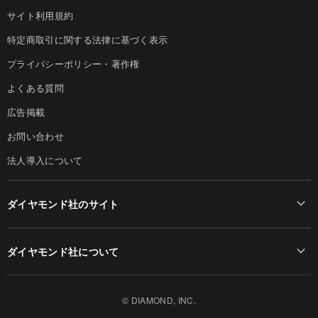
サイト利用規約
特定商取引に関する法律に基づく表示
プライバシーポリシー・著作権
よくある質問
広告掲載
お問い合わせ
法人導入について
ダイヤモンド社のサイト
Diamond Online(English)
ダイヤモンド社について
週刊ダイヤモンド
ダイヤモンド社TOP
DIAMONDハーバード・ビジネス・レビュー
© DIAMOND, INC.
会社概要
ダイヤモンドZAi（デジタル版）