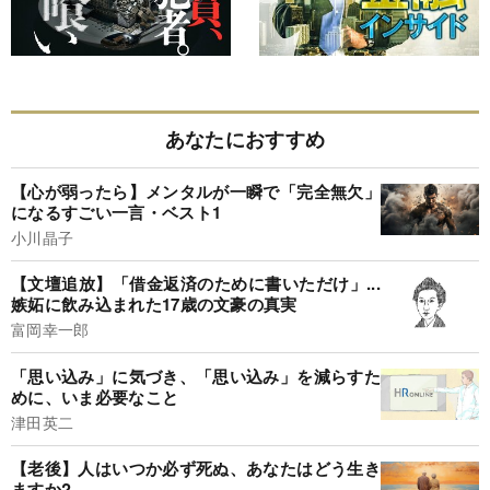
あなたにおすすめ
【心が弱ったら】メンタルが一瞬で「完全無欠」
になるすごい一言・ベスト1
小川晶子
【文壇追放】「借金返済のために書いただけ」...
嫉妬に飲み込まれた17歳の文豪の真実
富岡幸一郎
「思い込み」に気づき、「思い込み」を減らすた
めに、いま必要なこと
津田英二
【老後】人はいつか必ず死ぬ、あなたはどう生き
ますか?