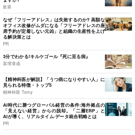
飲茶
なぜ「フリーアドレス」は失敗するのか? 高額な
オフィス改修がムダになる「フリーアドレスの座
席予約が定着しない元凶」と組織の生産性を上げ
る解決策とは
PR
3分でわかる!キルケゴール『死に至る病』
富増章成
【精神科医が解説】「うつ病になりやすい人」に
見られる特徴・トップ5
精神科医 Tomy
AI時代に勝つグローバル経営の条件:海外拠点の
「見えない経営」からの脱却。「二層ERP」と
AIが導く、リアルタイム·データ統合戦略とは
PR