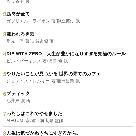
ちょる子 著
筋肉が全て
ガブリエル・ライオン 著/御立英史 訳
嫌われる勇気
岸見一郎 著/古賀史健 著
DIE WITH ZERO 人生が豊かになりすぎる究極のルール
ビル・パーキンス 著/児島 修 訳
やりたいことが見つかる 世界の果てのカフェ
ジョン・ストレルキー 著/鹿田昌美 訳
ブティック
池井戸 潤 著
わたしはこれでやせました
MEGUMI 著/道下将太郎 監修
人生は気づかぬうちにすぎるから。