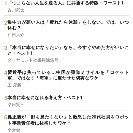
「つまらない人生を送る人」に共通する特徴・ワースト1
古川武士
集中力が高い人は「疲れたら休憩」をしない。では、いつ
休む？
戸田大介
「本当に幸せになりたい」なら、今すぐやめた方がいいこ
と・ベスト1
ダイヤモンド社書籍編集局
習近平は焦っている…中国が弾道ミサイルを「ロケット
軍」ではなく「海軍」に撃たせた切実なワケ
王 彦麟
本当に幸せになれる考え方・ベスト1
柴田賢三
孫正義が「顔も見たくない」と激怒した20代社員をロボッ
ト事業責任者に抜擢したワケ
小倉健一