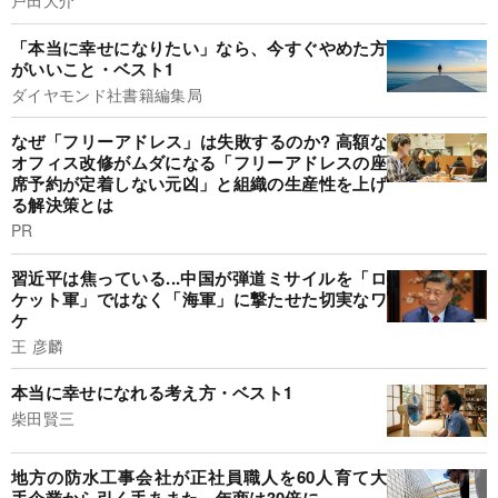
戸田大介
「本当に幸せになりたい」なら、今すぐやめた方
がいいこと・ベスト1
ダイヤモンド社書籍編集局
なぜ「フリーアドレス」は失敗するのか? 高額な
オフィス改修がムダになる「フリーアドレスの座
席予約が定着しない元凶」と組織の生産性を上げ
る解決策とは
PR
習近平は焦っている...中国が弾道ミサイルを「ロ
ケット軍」ではなく「海軍」に撃たせた切実なワ
ケ
王 彦麟
本当に幸せになれる考え方・ベスト1
柴田賢三
地方の防水工事会社が正社員職人を60人育て大