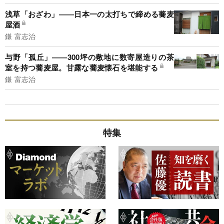
浅草「おざわ」――日本一の太打ちで締める蕎麦
屋酒
鎌 富志治
与野「孤丘」――300坪の敷地に数寄屋造りの茶
室を持つ蕎麦屋。甘露な蕎麦懐石を堪能する
鎌 富志治
特集