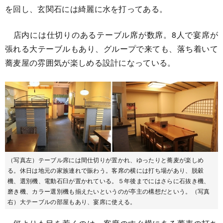
を回し、玄関石には綺麗に水を打ってある。
店内には仕切りのあるテーブル席が数席。8人で宴席が
張れる大テーブルもあり、グループで来ても、落ち着いて
蕎麦屋の雰囲気が楽しめる設計になっている。
（写真左）テーブル席には間仕切りが置かれ、ゆったりと蕎麦が楽しめ
る。休日は地元の家族連れで賑わう。客席の横には打ち場があり、脱穀
機、選別機、電動石臼が置かれている。５年後までにはさらに石抜き機、
磨き機、カラー選別機も揃えたいというのが亭主の構想だという。（写真
右）大テーブルの部屋もあり、宴席に使える。