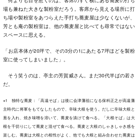
何よりも目を惹くのは、客席のすぐ横にある蕎麦の打ち
場も兼ねた大きな製粉室だろう。客席から見える場所に打
ち場や製粉室をあつらえた手打ち蕎麦屋は少なくないが、
芳とも庵の製粉室は、他の蕎麦屋と比べても尋常ではない
スペースに思える。
「お店本体が20坪で、その3分の1にあたる7坪ほどを製粉
室に使ってしまいました」。
そう笑うのは、亭主の芳賀威さん。まだ30代半ばの若さ
だ。
※1 独特な蕎麦：「高遠そば」は後に会津藩祖になる保科正之が高遠藩
主時代に将軍をもてなしたもので、辛味大根を使う。だしに辛味大根と
葱を入れ、焼き味噌を溶いて、蕎麦を漬けて食べる。「大根そば」は大
根を千切りにして蕎麦と混ぜて食べる。蕎麦と大根のしゃきしゃき感を
楽しむ。蕎麦は大根との相性がよく、他でも大根と組み合わせた蕎麦は