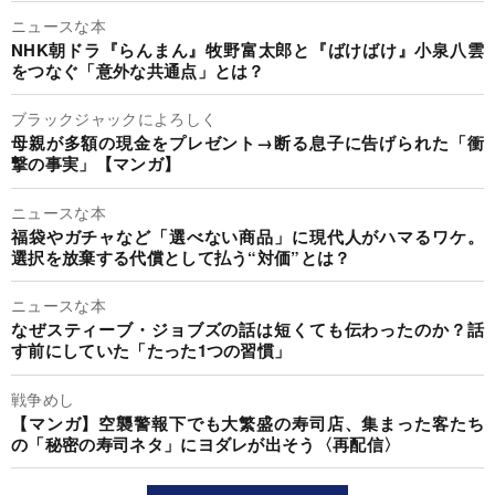
ニュースな本
NHK朝ドラ『らんまん』牧野富太郎と『ばけばけ』小泉八雲
をつなぐ「意外な共通点」とは？
ブラックジャックによろしく
母親が多額の現金をプレゼント→断る息子に告げられた「衝
撃の事実」【マンガ】
ニュースな本
福袋やガチャなど「選べない商品」に現代人がハマるワケ。
選択を放棄する代償として払う“対価”とは？
ニュースな本
なぜスティーブ・ジョブズの話は短くても伝わったのか？話
す前にしていた「たった1つの習慣」
戦争めし
【マンガ】空襲警報下でも大繁盛の寿司店、集まった客たち
の「秘密の寿司ネタ」にヨダレが出そう〈再配信〉