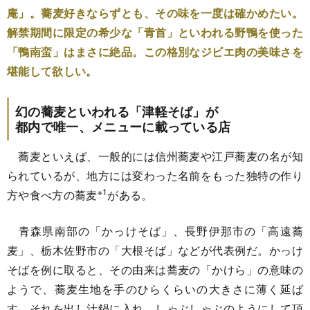
庵」。蕎麦好きならずとも、その味を一度は確かめたい。
解禁期間に限定の希少な「青首」といわれる野鴨を使った
「鴨南蛮」はまさに絶品。この格別なジビエ肉の美味さを
堪能して欲しい。
幻の蕎麦といわれる「津軽そば」が
都内で唯一、メニューに載っている店
蕎麦といえば、一般的には信州蕎麦や江戸蕎麦の名が知
られているが、地方には変わった名前をもった独特の作り
※1
方や食べ方の蕎麦
がある。
青森県南部の「かっけそば」、長野伊那市の「高遠蕎
麦」、栃木佐野市の「大根そば」などが代表例だ。かっけ
そばを例に取ると、その由来は蕎麦の「かけら」の意味の
ようで、蕎麦生地を手のひらくらいの大きさに薄く延ば
す。それを出し汁鍋に入れ、しゃぶしゃぶのようにして頂