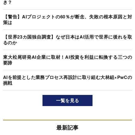
き？
【警告】AIプロジェクトの60％が断念、失敗の根本原因と対
策は
【世界23カ国独自調査】なぜ日本はAI活用で世界に後れを取
るのか
東大松尾研発AI企業に取材！AI投資を利益に転換する三つの
要諦
AIを前提とした業務プロセス再設計に取り組む大林組×PwCの
挑戦
一覧を見る
最新記事