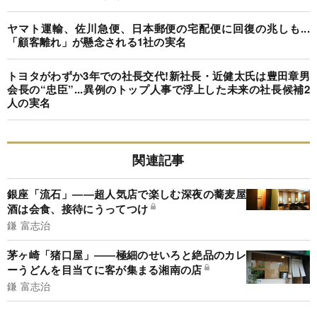
ヤマト運輸、佐川急便、日本郵便の宅配便に回復の兆しも...
「顧客離れ」が懸念される1社の実名
トヨタがわずか3年での社長交代!新社長・近健太氏は豊田章男
会長の“忠臣”...異例のトップ人事で浮上した未来の社長候補2
人の実名
関連記事
銀座「流石」――超人気店で楽しむ深夜の蕎麦屋
酒は会食、接待にうってつけ
鎌 富志治
茅ヶ崎「猪口屋」――極細のせいろと絶品のカレ
ーうどんを目当てに客が集まる湘南の店
鎌 富志治