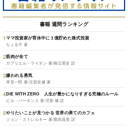
書籍 週間ランキング
ママ投資家が育休中に１億貯めた株式投資
ちょる子 著
筋肉が全て
ガブリエル・ライオン 著/御立英史 訳
嫌われる勇気
岸見一郎 著/古賀史健 著
DIE WITH ZERO 人生が豊かになりすぎる究極のルール
ビル・パーキンス 著/児島 修 訳
やりたいことが見つかる 世界の果てのカフェ
ジョン・ストレルキー 著/鹿田昌美 訳