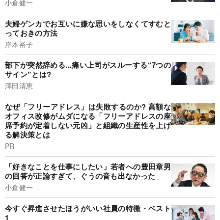
小倉健一
夫婦ゲンカでお互いに嫌な思いをしなくてすむと
っておきの方法
岸本裕子
部下が突然辞める...痛い上司がスルーする“7つの
サイン”とは?
澤田清恵
なぜ「フリーアドレス」は失敗するのか? 高額な
オフィス改修がムダになる「フリーアドレスの座
席予約が定着しない元凶」と組織の生産性を上げ
る解決策とは
PR
「好きなことを仕事にしたい」若者への豊田章男
の回答が正論すぎて、ぐうの音も出なかった
小倉健一
今すぐ昇進させたほうがいい社員の特徴・ベスト
1