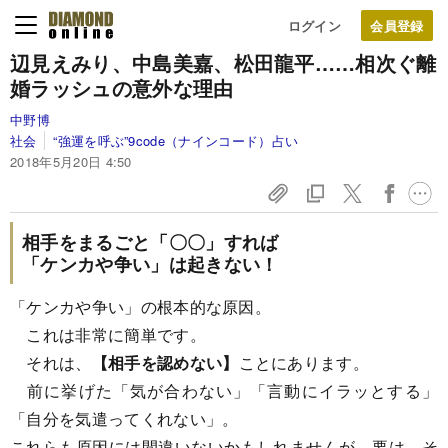
ログイン
辺見えみり、中島美嘉、松田龍平……
相次ぐ離
婚ラッシュの意外な理由
中野博
社会
“強運を呼ぶ”9code（ナインコード）占い
2018年5月20日 4:50
相手をまるごと「〇〇」すれば
「ケンカや争い」は起きない！
「ケンカや争い」の根本的な原因。
これは非常に簡単です。
それは、
【相手を認めない】
ことにあります。
前に挙げた「気が合わない」「言動にイラッとする」
「自分を気遣ってくれない」。
これらも原因には間違いないかもしれませんが、要は、そ