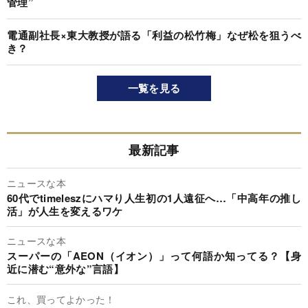
管理”
電通副社長×東大教授が語る「利益の松竹梅」なぜ松を狙うべ
き？
一覧を見る
最新記事
ニュースな本
60代でtimeleszにハマり人生初の1人遠征へ…「中高年の推し
活」が人生を変えるワケ
ニュースな本
スーパーの「AEON（イオン）」って何語か知ってる？【身
近に潜む“意外な”言語】
これ、買ってよかった！