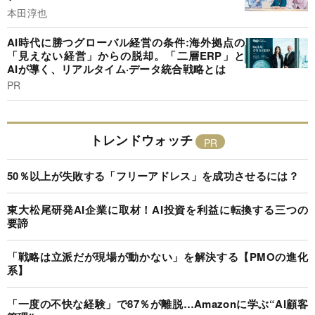
本田淳也
AI時代に勝つグローバル経営の条件:海外拠点の
「見えない経営」からの脱却。「二層ERP」と
AIが導く、リアルタイム·データ統合戦略とは
PR
トレンドウォッチ
50％以上が失敗する「フリーアドレス」を成功させるには？
東大松尾研発AI企業に取材！AI投資を利益に転換する三つの
要諦
「戦略は立派だが現場が動かない」を解決する【PMOの進化
系】
「一度の不快な経験」で87％が離脱…Amazonに学ぶ“AI顧客