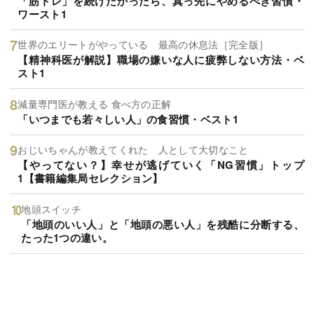
「筋トレ」を続けたかったら、真っ先にやめるべき習慣・
ワースト1
世界のエリートがやっている 最高の休息法［完全版］
【精神科医が解説】職場の嫌いな人に疲弊しない方法・ベ
スト1
減量専門医が教える 食べ方の正解
「いつまでも若々しい人」の食習慣・ベスト1
おじいちゃんが教えてくれた 人として大切なこと
【やってない？】幸せが逃げていく「NG習慣」トップ
1【書籍編集局セレクション】
地頭スイッチ
「地頭のいい人」と「地頭の悪い人」を残酷に分断する、
たった1つの違い。