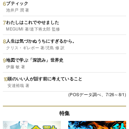
ブティック
池井戸 潤 著
わたしはこれでやせました
MEGUMI 著/道下将太郎 監修
人生は気づかぬうちにすぎるから。
クリス・ギレボー 著/児島 修 訳
地図で学ぶ「深読み」世界史
伊藤 敏 著
頭のいい人が話す前に考えていること
安達裕哉 著
(POSデータ調べ、7/26～8/1)
特集