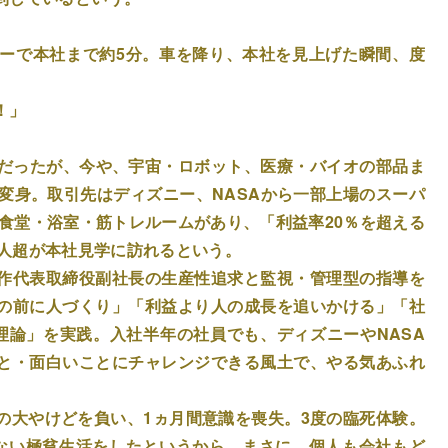
ーで本社まで約5分。車を降り、本社を見上げた瞬間、度
！」
所だったが、今や、宇宙・ロボット、医療・バイオの部品ま
変身。取引先はディズニー、NASAから一部上場のスーパ
員食堂・浴室・筋トレルームがあり、「利益率20％を超える
0人超が本社見学に訪れるという。
作代表取締役副社長の生産性追求と監視・管理型の指導を
の前に人づくり」「利益より人の成長を追いかける」「社
理論」を実践。入社半年の社員でも、ディズニーやNASA
と・面白いことにチャレンジできる風土で、やる気あふれ
の大やけどを負い、1ヵ月間意識を喪失。3度の臨死体験。
ない極貧生活をしたというから、まさに、個人も会社もど