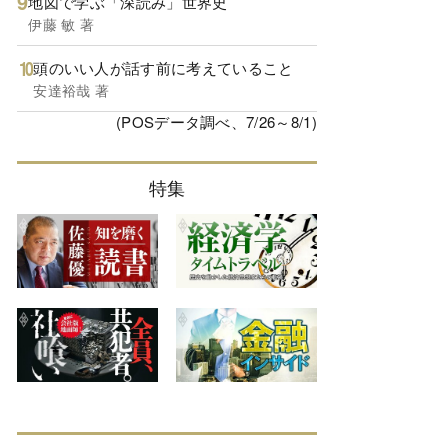
地図で学ぶ「深読み」世界史
伊藤 敏 著
頭のいい人が話す前に考えていること
安達裕哉 著
(POSデータ調べ、7/26～8/1)
特集