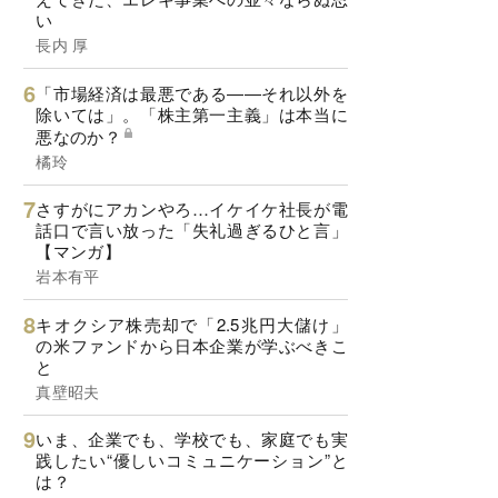
い
長内 厚
「市場経済は最悪である――それ以外を
除いては」。「株主第一主義」は本当に
悪なのか？
橘玲
さすがにアカンやろ…イケイケ社長が電
話口で言い放った「失礼過ぎるひと言」
【マンガ】
岩本有平
キオクシア株売却で「2.5兆円大儲け」
の米ファンドから日本企業が学ぶべきこ
と
真壁昭夫
いま、企業でも、学校でも、家庭でも実
践したい“優しいコミュニケーション”と
は？