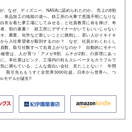
が、なぜ、ディズニー、NASAに認められたのか。 売上の8割
て、単品加工の地獄の道へ。鉄工所の火事で意識不明になりな
か白衣を着た夢工場にしてみせる」と社員教育に命を捧げ、奇
営者、初の著書！ 鉄工所にデザイナーがいてもいいじゃない
イオ、農業、化学など新しいことに挑戦し、若い人がイキイキ
国から入社希望者が殺到するのか？ なぜ、社員がわくわくし
社員数、取引社数すべて右肩上がりなのか？ 自動的にモチベ
る秘密は、人が育つ「アメが8割、ムチが2割」の原理にあっ
のに、本社屋はピンク、工場内の柱もエレベータもカラフルで
活気に満ちている。こんな面白い会社、見たことない！ 年間
超！ 取引先ももうすぐ全世界3000社超。日本から世界へ、つ
ルモデルが誕生!!