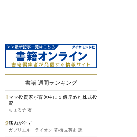
書籍 週間ランキング
ママ投資家が育休中に１億貯めた株式投
資
ちょる子 著
筋肉が全て
ガブリエル・ライオン 著/御立英史 訳