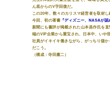
ん底からのV字回復だ。
この20年、数々のカリスマ経営者を取材
今回、初の著書
『ディズニー、NASAが認
新聞にも書評が掲載された山本昌作氏を直
端のVIP企業から重宝され、日本中、いや
社員がイキイキ働きながら、がっちり儲かっ
だこう。
（構成：寺田庸二）