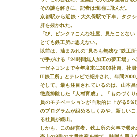
その謎を解きに、記者は現地に飛んだ。
京都駅から近鉄・大久保駅で下車。タクシ
肝を抜かれた。
「ぴ、ピンク？こんな社屋、見たことない
とても鉄工所に思えない。
以前は、油まみれの“見るも無残な”鉄工
で手がける「24時間無人加工の夢工場」へ
ーゼネコンまで今年度末に3000社超。社
IT鉄工所」とテレビで紹介され、年間200
そして、最も注目されているのは、山本昌
徹底排除した「人材育成」。「ものづくり
員のモチベーションが自動的に上がる5％
のプログラムが組めるしくみや、新しいこ
る社員が続出。
しかも、この経営者、鉄工所の火事で瀕死
売上の8割の大量生産を捨て、味噌も買え