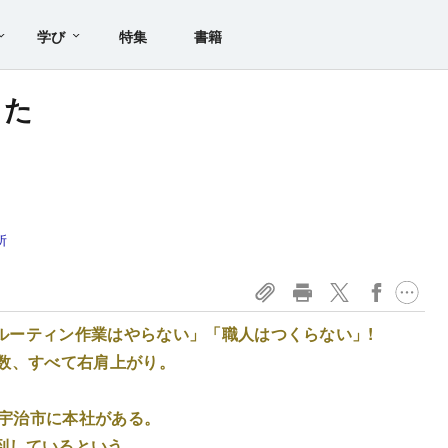
学び
特集
書籍
った
所
ルーティン作業はやらない」「職人はつくらない」!
社数、すべて右肩上がり。
府宇治市に本社がある。
到しているという。