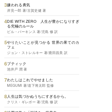
嫌われる勇気
岸見一郎 著/古賀史健 著
DIE WITH ZERO 人生が豊かになりすぎ
る究極のルール
ビル・パーキンス 著/児島 修 訳
やりたいことが見つかる 世界の果てのカ
フェ
ジョン・ストレルキー 著/鹿田昌美 訳
ブティック
池井戸 潤 著
わたしはこれでやせました
MEGUMI 著/道下将太郎 監修
人生は気づかぬうちにすぎるから。
クリス・ギレボー 著/児島 修 訳