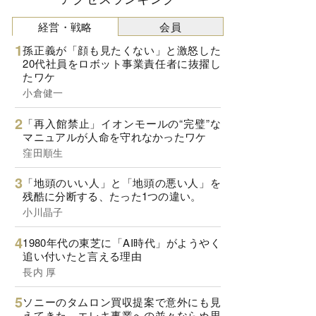
経営・戦略
会員
孫正義が「顔も見たくない」と激怒した
20代社員をロボット事業責任者に抜擢し
たワケ
小倉健一
「再入館禁止」イオンモールの“完璧”な
マニュアルが人命を守れなかったワケ
窪田順生
「地頭のいい人」と「地頭の悪い人」を
残酷に分断する、たった1つの違い。
小川晶子
1980年代の東芝に「AI時代」がようやく
追い付いたと言える理由
長内 厚
ソニーのタムロン買収提案で意外にも見
えてきた、エレキ事業への並々ならぬ思