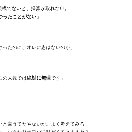
の規模でないと、採算が取れない。
やったことがない
」
やったのに、オレに恩はないのか」
この人数では
絶対に無理
です」
いと言うてたやないか。よく考えてみろ。
に、いきなり大口の取引がくると思うか？