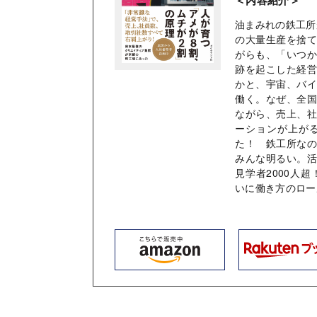
油まみれの鉄工所
の大量生産を捨
がらも、「いつ
跡を起こした経
かと、宇宙、バ
働く。なぜ、全
ながら、売上、
ーションが上が
た！ 鉄工所な
みんな明るい。
見学者2000人
いに働き方のロー