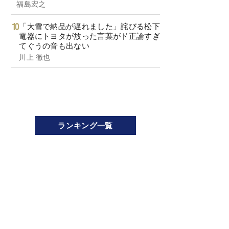
福島宏之
「大雪で納品が遅れました」詫びる松下
電器にトヨタが放った言葉がド正論すぎ
てぐうの音も出ない
川上 徹也
ランキング一覧