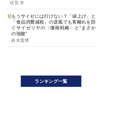
伏見 学
もうサイゼには行けない？「値上げ」と
「食品消費減税」の逆風でも客離れを防
ぐサイゼリヤの〈価格戦略〉と“まさか
の強敵”
鈴木貴博
ランキング一覧