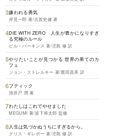
嫌われる勇気
岸見一郎 著/古賀史健 著
DIE WITH ZERO 人生が豊かになりすぎ
る究極のルール
ビル・パーキンス 著/児島 修 訳
やりたいことが見つかる 世界の果てのカ
フェ
ジョン・ストレルキー 著/鹿田昌美 訳
ブティック
池井戸 潤 著
わたしはこれでやせました
MEGUMI 著/道下将太郎 監修
人生は気づかぬうちにすぎるから。
クリス・ギレボー 著/児島 修 訳