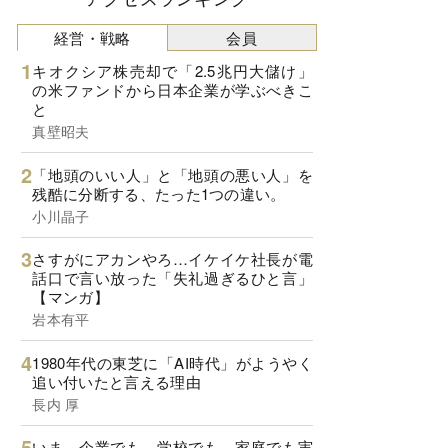
経営・戦略
会員
キオクシア株売却で「2.5兆円大儲け」
の米ファンドから日本企業が学ぶべきこ
と
真壁昭夫
「地頭のいい人」と「地頭の悪い人」を
残酷に分断する、たった1つの違い。
小川晶子
さすがにアカンやろ…イケイケ社長が電
話口で言い放った「失礼過ぎるひと言」
【マンガ】
岩本有平
1980年代の東芝に「AI時代」がようやく
追い付いたと言える理由
長内 厚
いま、企業でも、学校でも、家庭でも実