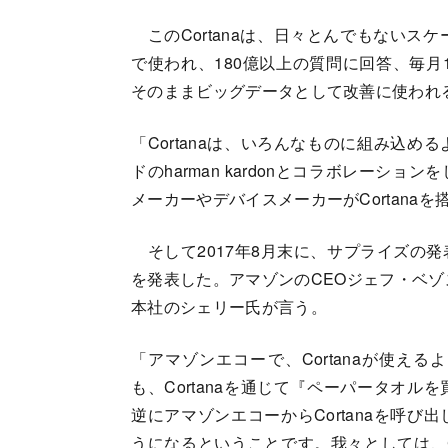
このCortanaは、日々とんでもないスケー
で使われ、180億以上の質問に回答、毎月
そのままビッグデータとして改善に使われ
「Cortanaは、いろんなものに組み込
ドのharman kardonとコラボレー
メーカーやデバイスメーカーがCortana
そして2017年8月末に、サプライズの
を発表した。アマゾンのCEOジェフ・ベゾ
本社のシェリー氏が言う。
「アマゾンエコーで、Cortanaが使え
も、Cortanaを通じて『ペーパータオ
逆にアマゾンエコーからCortanaを呼
うになるということです。我々としては、C