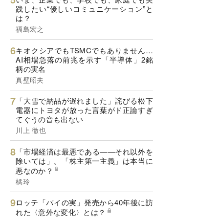
践したい“優しいコミュニケーション”と
は？
福島宏之
キオクシアでもTSMCでもありません…
AI相場急落の前兆を示す「半導体」2銘
柄の実名
真壁昭夫
「大雪で納品が遅れました」詫びる松下
電器にトヨタが放った言葉がド正論すぎ
てぐうの音も出ない
川上 徹也
「市場経済は最悪である――それ以外を
除いては」。「株主第一主義」は本当に
悪なのか？
橘玲
ロッテ「パイの実」発売から40年後に訪
れた〈意外な変化〉とは？