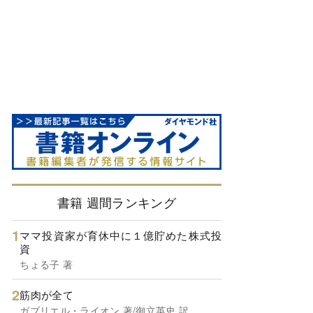
書籍 週間ランキング
ママ投資家が育休中に１億貯めた株式投
資
ちょる子 著
筋肉が全て
ガブリエル・ライオン 著/御立英史 訳