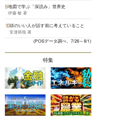
地図で学ぶ「深読み」世界史
伊藤 敏 著
頭のいい人が話す前に考えていること
安達裕哉 著
(POSデータ調べ、7/26～8/1)
特集