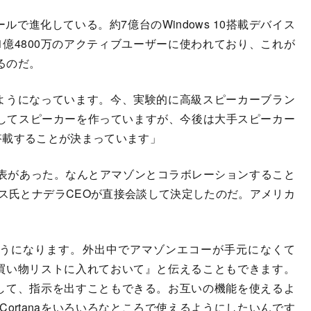
ルで進化している。約7億台のWindows 10搭載デバイス
1億4800万のアクティブユーザーに使われており、これが
るのだ。
めるようになっています。今、実験的に高級スピーカーブラン
ションをしてスピーカーを作っていますが、今後は大手スピーカー
を搭載することが決まっています」
発表があった。なんとアマゾンとコラボレーションすること
ス氏とナデラCEOが直接会談して決定したのだ。アメリカ
るようになります。外出中でアマゾンエコーが手元になくて
ルを買い物リストに入れておいて』と伝えることもできます。
び出して、指示を出すこともできる。お互いの機能を使えるよ
ortanaをいろいろなところで使えるようにしたいんです